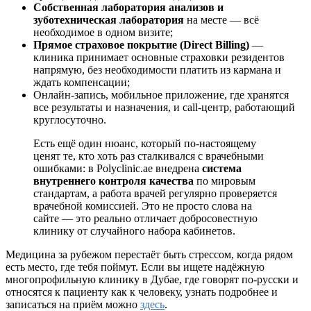
Собственная лаборатория анализов и
зуботехническая лаборатория
на месте — всё
необходимое в одном визите;
Прямое страховое покрытие (Direct Billing)
—
клиника принимает основные страховки резидентов
напрямую, без необходимости платить из кармана и
ждать компенсации;
Онлайн-запись, мобильное приложение, где хранятся
все результаты и назначения, и call-центр, работающий
круглосуточно.
Есть ещё один нюанс, который по-настоящему
ценят те, кто хоть раз сталкивался с врачебными
ошибками: в Polyclinic.ae внедрена
система
внутреннего контроля качества
по мировым
стандартам, а работа врачей регулярно проверяется
врачебной комиссией. Это не просто слова на
сайте — это реально отличает добросовестную
клинику от случайного набора кабинетов.
Медицина за рубежом перестаёт быть стрессом, когда рядом
есть место, где тебя поймут. Если вы ищете надёжную
многопрофильную клинику в Дубае, где говорят по-русски и
относятся к пациенту как к человеку, узнать подробнее и
записаться на приём можно
здесь
.