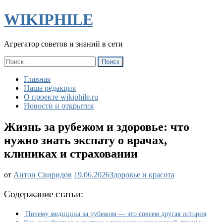
WIKIPHILE
Агрегатор советов и знаний в сети
Найти:
Главная
Наша редакция
О проекте wikiphile.ru
Новости и открытия
Жизнь за рубежом и здоровье: что
нужно знать экспату о врачах,
клиниках и страховании
Жизнь
от
Антон Свиридов
19.06.2026
Здоровье и красота
за
рубежом
Содержание статьи:
и
здоровье:
Почему медицина за рубежом — это совсем другая история
что