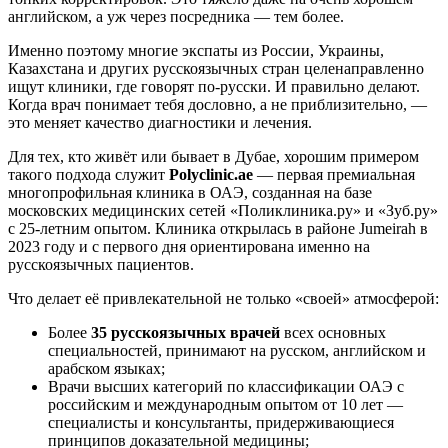
английском, а уж через посредника — тем более.
Именно поэтому многие экспаты из России, Украины,
Казахстана и других русскоязычных стран целенаправленно
ищут клиники, где говорят по-русски. И правильно делают.
Когда врач понимает тебя дословно, а не приблизительно, —
это меняет качество диагностики и лечения.
Для тех, кто живёт или бывает в Дубае, хорошим примером
такого подхода служит
Polyclinic.ae
— первая премиальная
многопрофильная клиника в ОАЭ, созданная на базе
московских медицинских сетей «Поликлиника.ру» и «Зуб.ру»
с 25-летним опытом. Клиника открылась в районе Jumeirah в
2023 году и с первого дня ориентирована именно на
русскоязычных пациентов.
Что делает её привлекательной не только «своей» атмосферой:
Более
35 русскоязычных врачей
всех основных
специальностей, принимают на русском, английском и
арабском языках;
Врачи высших категорий по классификации ОАЭ с
российским и международным опытом от 10 лет —
специалисты и консультанты, придерживающиеся
принципов доказательной медицины;