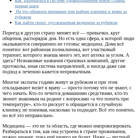
Как разобраться в системе здравоохранения новой страны:
нужно
первые шаги
знать
На что обращать внимание при выборе клиники и врача за
экспату
рубежом
о
Как найти своих: русскоязычная медицина за рубежом
врачах,
клиниках
Переезд в другую страну меняет всё — привычки, круг
и
общения, распорядок дня. Но есть одна сфера, к которой люди
страховании
оказываются совершенно не готовы: медицина. Дома всё
понятно: вот районная поликлиника, вот участковый
терапевт, которого знаешь много лет, вот аптека за углом. А
здесь? Незнакомые названия страховых компаний, другие
протоколы, иная система направлений, и иногда даже сам
подход к лечению кажется непривычным.
Многие экспаты годами живут за рубежом и при этом
откладывают визит к врачу — просто потому что не знают, с
чего начать. Кто-то лечится домашними средствами, кто-то
звонит знакомым на родине с вопросами «а что попить при
температуре», кто-то рискует и обращается в случайную
клинику, не понимая, насколько та подходит. Всё это понятно,
но всё это неправильно.
Медицина — это не та область, где можно импровизировать.
Разбираться в том, как она устроена в стране проживания,
нужно заранее, пока ещё ничего не болит. Ниже — честный