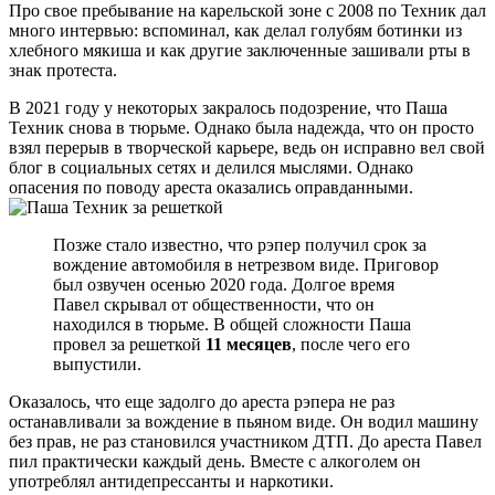
Про свое пребывание на карельской зоне с 2008 по Техник дал
много интервью: вспоминал, как делал голубям ботинки из
хлебного мякиша и как другие заключенные зашивали рты в
знак протеста.
В 2021 году у некоторых закралось подозрение, что Паша
Техник снова в тюрьме. Однако была надежда, что он просто
взял перерыв в творческой карьере, ведь он исправно вел свой
блог в социальных сетях и делился мыслями. Однако
опасения по поводу ареста оказались оправданными.
Позже стало известно, что рэпер получил срок за
вождение автомобиля в нетрезвом виде. Приговор
был озвучен осенью 2020 года. Долгое время
Павел скрывал от общественности, что он
находился в тюрьме. В общей сложности Паша
провел за решеткой
11 месяцев
, после чего его
выпустили.
Оказалось, что еще задолго до ареста рэпера не раз
останавливали за вождение в пьяном виде. Он водил машину
без прав, не раз становился участником ДТП. До ареста Павел
пил практически каждый день. Вместе с алкоголем он
употреблял антидепрессанты и наркотики.