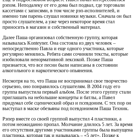
рэпом. Неподалеку от его дома был подвал, где торговали
кассетами с записями, в том числе рэп-исполнителей, и
именно там парень слушал новинки музыки. Сначала он был
просто слушателем, а уже через некоторое время стал
приносить в магазин и собственный материал.
Далее Паша организовал собственную группу, которая
называлась Konteyner. Она состояла из двух человек –
непосредственно Павла и еще одного участника, которые
регулярно менялись. Ребята сами сочиняли тексты, которые
изобиловали ненормативной лексикой. Позже Паша
признается, что все песни были написаны в состоянии
алкогольного и наркотического опьянения.
Несмотря на то, что Паша не воспринимал свое творчество
серьезно, оно понравилось слушателям. В 2004 году его
группа выпустила первый альбом. После этого группу стали
приглашать на небольшие концерты и батлы, а Павел
придумал себе сценический образ и псевдоним. С тех пор он
выступал в маске обезьяны под псевдонимом Паша Техник.
Рэпер вместе со своей группой выпустил 4 пластинки, а
потом неожиданно пропал. Молчание длилось 5 лет. За время
его отсутствия другими участниками группы была выпущена
пластинка, которая так и называлась – «5 лет». Позже к