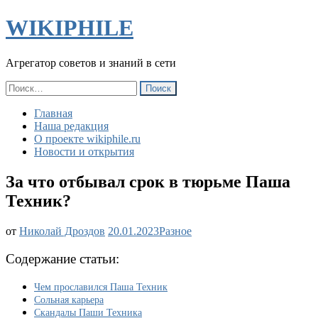
WIKIPHILE
Агрегатор советов и знаний в сети
Найти:
Главная
Наша редакция
О проекте wikiphile.ru
Новости и открытия
За что отбывал срок в тюрьме Паша
Техник?
За
от
Николай Дроздов
20.01.2023
Разное
что
отбывал
Содержание статьи:
срок
в
Чем прославился Паша Техник
тюрьме
Сольная карьера
Паша
Скандалы Паши Техника