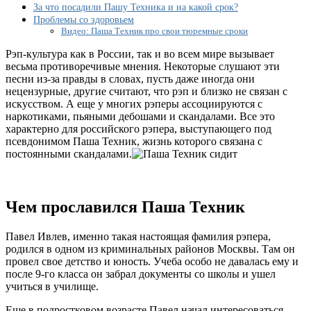
Техник?
За что посадили Пашу Техника и на какой срок?
Проблемы со здоровьем
Видео: Паша Техник про свои тюремные сроки
Рэп-культура как в России, так и во всем мире вызывает
весьма противоречивые мнения. Некоторые слушают эти
песни из-за правды в словах, пусть даже иногда они
нецензурные, другие считают, что рэп и близко не связан с
искусством. А еще у многих рэперы ассоциируются с
наркотиками, пьяными дебошами и скандалами. Все это
характерно для российского рэпера, выступающего под
псевдонимом Паша Техник, жизнь которого связана с
постоянными скандалами.
Чем прославился Паша Техник
Павел Ивлев, именно такая настоящая фамилия рэпера,
родился в одном из криминальных районов Москвы. Там он
провел свое детство и юность. Учеба особо не давалась ему и
после 9-го класса он забрал документы со школы и ушел
учиться в училище.
Еще в подростковом возрасте Павел начал интересоваться