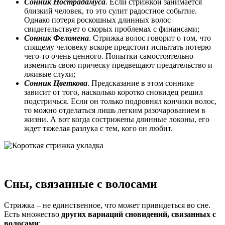
Сонник Нострадамуса
. Если стрижкой занимается
близкий человек, то это сулит радостное событие.
Однако потеря роскошных длинных волос
свидетельствует о скорых проблемах с финансами;
Сонник Феломена
. Стрижка волос говорит о том, что
спящему человеку вскоре предстоит испытать потерю
чего-то очень ценного. Попытки самостоятельно
изменить свою прическу предвещают предательство и
лживые слухи;
Сонник Цветкова
. Предсказание в этом соннике
зависит от того, насколько коротко сновидец решил
подстричься. Если он только подровнял кончики волос,
то можно отделаться лишь легким разочарованием в
жизни. А вот когда сострижены длинные локоны, его
ждет тяжелая разлука с тем, кого он любит.
Сны, связанные с волосами
Стрижка – не единственное, что может привидеться во сне.
Есть множество
других вариаций сновидений, связанных с
волосами
: