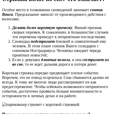
Особое место в толковании сновидений занимает
сонник
Ванги
. Предсказание зависит от производимого действия с
волосами:
Делать более короткую прическу
. Явный признак
скорых перемен. К сожалению, в большинстве случаев
эти перемены приведут к неприятным последствиям;
Сновидца
подстригает
близкий и симпатичный ему
человек. В этом плане сонник Ванги солидарен с
сонником Нострадамуса. Человека ожидает череда
приятных новостей;
Если у девушки
длинные волосы
, и она
состригает их
во сне
, то ее ждет дальняя дорога и потеря денег.
Короткая стрижка нередко предвещает плохое событие.
Впрочем, это не повод огорчаться. Сны сбываются далеко не
всегда. К тому же многие люди рассматривают их как
предостережение. Чтобы избежать возможного неприятного
события, достаточно проявить больше внимательности и
осторожности в личных делах и на работе.