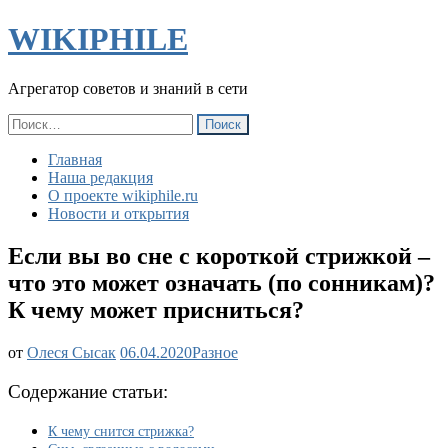
WIKIPHILE
Агрегатор советов и знаний в сети
Найти:
Главная
Наша редакция
О проекте wikiphile.ru
Новости и открытия
Если вы во сне с короткой стрижкой –
что это может означать (по сонникам)?
К чему может присниться?
Если
от
Олеся Сысак
06.04.2020
Разное
вы
во
Содержание статьи:
сне
с
К чему снится стрижка?
короткой