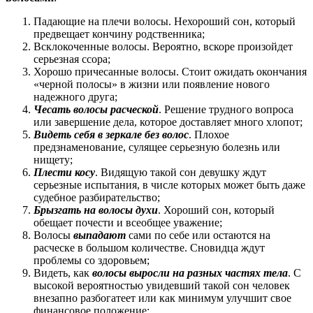
Падающие на плечи волосы. Нехороший сон, который
предвещает кончину родственника;
Всклокоченные волосы. Вероятно, вскоре произойдет
серьезная ссора;
Хорошо причесанные волосы. Стоит ожидать окончания
«черной полосы» в жизни или появление нового
надежного друга;
Чесать волосы расческой
. Решение трудного вопроса
или завершение дела, которое доставляет много хлопот;
Видеть себя в зеркале без волос
. Плохое
предзнаменование, сулящее серьезную болезнь или
нищету;
Плести косу
. Видящую такой сон девушку ждут
серьезные испытания, в числе которых может быть даже
судебное разбирательство;
Брызгать на волосы духи
. Хороший сон, который
обещает почести и всеобщее уважение;
Волосы
выпадают
сами по себе или остаются на
расческе в большом количестве. Сновидца ждут
проблемы со здоровьем;
Видеть, как
волосы выросли на разных частях тела
. С
высокой вероятностью увидевший такой сон человек
внезапно разбогатеет или как минимум улучшит свое
финансовое положение;