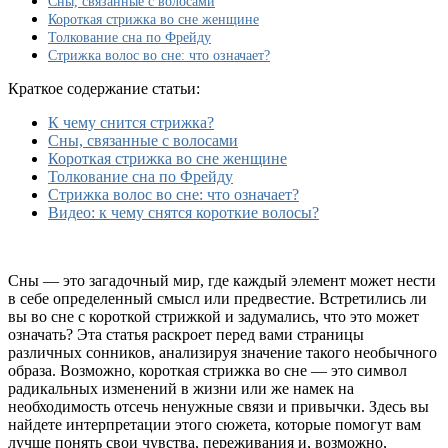
Сны, связанные с волосами
стрижкой
Короткая стрижка во сне женщине
–
Толкование сна по Фрейду
что
Стрижка волос во сне: что означает?
это
может
Краткое содержание статьи:
означать
(по
К чему снится стрижка?
сонникам)?
Сны, связанные с волосами
К
Короткая стрижка во сне женщине
чему
Толкование сна по Фрейду
может
Стрижка волос во сне: что означает?
присниться?
Видео: к чему снятся короткие волосы?
Сны — это загадочный мир, где каждый элемент может нести
в себе определенный смысл или предвестие. Встретились ли
вы во сне с короткой стрижкой и задумались, что это может
означать? Эта статья раскроет перед вами страницы
различных сонников, анализируя значение такого необычного
образа. Возможно, короткая стрижка во сне — это символ
радикальных изменений в жизни или же намек на
необходимость отсечь ненужные связи и привычки. Здесь вы
найдете интерпретации этого сюжета, которые помогут вам
лучше понять свои чувства, переживания и, возможно,