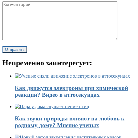
Непременно заинтересует:
Как движутся электроны при химической
реакции? Видео в аттосекундах
Как звуки природы влияют на любовь к
родному дому? Мнение ученых