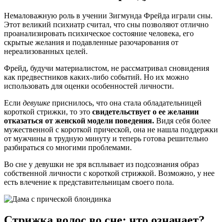
Немаловажную роль в учении Зигмунда Фрейда играли сны.
Этот великий психиатр считал, что сны позволяют отлично
проанализировать психическое состояние человека, его
скрытые желания и подавленные разочарования от
нереализованных целей.
Фрейд, будучи материалистом, не рассматривал сновидения
как предвестников каких-либо событий. Но их можно
использовать для оценки особенностей личности.
Если
девушке
приснилось, что она стала обладательницей
короткой стрижки, то это
свидетельствует о ее желании
отказаться от женской модели поведения.
Видя себя более
мужественной с короткой прической, она не нашла поддержки
от мужчины в трудную минуту и теперь готова решительно
разбираться со многими проблемами.
Во сне у девушки не зря всплывает из подсознания образ
собственной личности с короткой стрижкой. Возможно, у нее
есть влечение к представительницам своего пола.
Стрижка волос во сне: что означает?