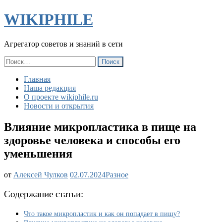
WIKIPHILE
Агрегатор советов и знаний в сети
Найти:
Главная
Наша редакция
О проекте wikiphile.ru
Новости и открытия
Влияние микропластика в пище на
здоровье человека и способы его
уменьшения
Влияние
от
Алексей Чулков
02.07.2024
Разное
микропластика
в
Содержание статьи:
пище
на
Что такое микропластик и как он попадает в пищу?
здоровье