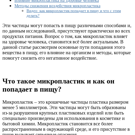
Влияние микропластика на здоровье человека
человека
Методы снижения воздействия микропластика
и
Видео: как микропластик попадает в пищу и что с этим
способы
делать?
его
уменьшения
Эти частицы могут попасть в пищу различными способами и,
по данным исследований, присутствуют практически во всех
продуктах питания. Вопрос о том, как микропластик влияет
на здоровье человека, становится всё более актуальным. В
данной статье рассмотрим основные пути попадания этого
вещества в пищу, его влияние на организм и методы, которые
помогут снизить его негативное воздействие.
Что такое микропластик и как он
попадает в пищу?
Микропластик – это крошечные частицы пластика размером
менее 5 миллиметров. Эти частицы могут быть образованы
из-за разрушения крупных пластиковых изделий или быть
специально произведены для использования в косметике и
бытовой химии. Микропластик становится все более
распространенным в окружающей среде, и его присутствие в
пище вызывает серьезные опасения.