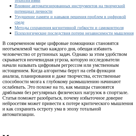
технологиями
как
Влияние автоматизированных инструментов на творческий
не
потенциал личности
потерять
Ухудшение памяти и навыков решения проблем в цифровой
способность
среде
мыслить
Методы сохранения когнитивной гибкости и самоконтроля
самостоятельно
Психологические последствия потери независимости мышления
В современном мире цифровые помощники становятся
неотъемлемой частью каждого дня, обещая избавить
человечество от рутинных задач. Однако за этим удобством
скрывается неочевидная угроза, которую исследователи
начали называть цифровым регрессом или умственным
истощением. Когда алгоритмы берут на себя функции
анализа, планирования и даже творчества, естественные
способности мозга к глубокому размышлению начинают
ослабевать. Это похоже на то, как мышцы становятся
дряблыми без регулярных физических нагрузок в спортзале.
Статья поможет разобраться, почему избыточное доверие
нейросетям может привести к потере критического мышления
и как сохранить остроту ума в эпоху тотальной
автоматизации.