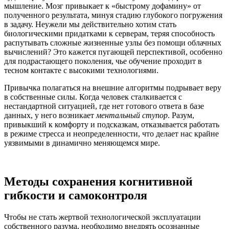
мышление. Мозг привыкает к «быстрому дофамину» от
полученного результата, минуя стадию глубокого погружения
в задачу. Неужели мы действительно хотим стать
биологическими придатками к серверам, теряя способность
распутывать сложные жизненные узлы без помощи облачных
вычислений? Это кажется пугающей перспективой, особенно
для подрастающего поколения, чье обучение проходит в
тесном контакте с высокими технологиями.
Привычка полагаться на внешние алгоритмы подрывает веру
в собственные силы. Когда человек сталкивается с
нестандартной ситуацией, где нет готового ответа в базе
данных, у него возникает
ментальный ступор
. Разум,
привыкший к комфорту и подсказкам, отказывается работать
в режиме стресса и неопределенности, что делает нас крайне
уязвимыми в динамично меняющемся мире.
Методы сохранения когнитивной
гибкости и самоконтроля
Чтобы не стать жертвой технологической эксплуатации
собственного разума, необходимо внедрять осознанные