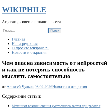
WIKIPHILE
Агрегатор советов и знаний в сети
Найти:
Главная
Наша редакция
О проекте wikiphile.ru
Новости и открытия
Чем опасна зависимость от нейросетей
и как не потерять способность
мыслить самостоятельно
Чем
от
Алексей Чулков
08.02.2026
Новости и открытия
опасна
зависимость
Содержание статьи:
от
нейросетей
Механизм возникновения умственного застоя при работе с
и