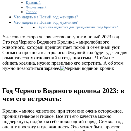
цвета
Красный
одежды
Фиолетовый
подходят?
Синий
Что надеть на Новый год женщине?
Что надеть на Новый год мужчине?
Видео: как одеваться для празднования года Кролика?
Уже совсем скоро человечество вступит в новый 2023 год.
Это год Черного Водяного Кролика – миролюбивого
животного, который предпочитает покой и семейный уют.
Согласно прогнозам астрологов будущий год будет удачен для
романтических отношений и создания семьи. Чтобы не
обидеть хозяина, нужно правильно его встретить. А об этом
нужно позаботиться заранее.
Год Черного Водяного кролика 2023: в
чем его встречать:
Кролик – милое животное, при этом оно очень осторожное,
проницательное и гибкое. Все эти его качества можно
подчеркнуть, подбирая себе новогодний наряд. Символ года
оценит простоту и сдержанность. Это может быть простое