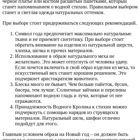
черное платье или костюм расшитый пайетками, который
станет напоминанием о водной стихии. Правильным выбором
станет и светлая одежда натуральных оттенков.
При выборе стоит придерживаться следующих рекомендаций.
Символ года предпочитает максимально натуральные
ткани и не приемлет синтетику. При выборе стоит
обратить внимание на изделия из натуральной шерсти,
хлопка, шелка и прочих материалов.
Использование в образе натурального меха не
желательно. Это может отпугнуть от человека удачу.
Если хочется включить в свой образ изделия из меха, то
искусственный мех станет хорошим решением. Это
подчеркнет аристократизм животного.
Блеска много не бывает. Чем больше пайеток, бусин,
бисера, тем лучше. Солнечные зайчики и переливы
напоминают водную гладь и лучи, которые от нее
отражаются.
Принадлежность Водного Кролика к стихии можно
подчеркнуть с помощью нарядов из струящихся
материалов. Натуральный шелк, шифон отлично
подойдут для этого.
Главным условием образа на Новый год – он должен быть
простым и лаконичным с минимальным количеством деталей,