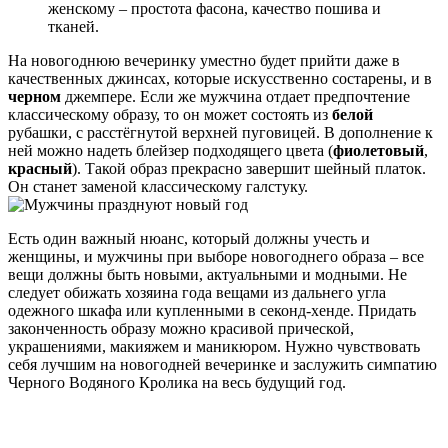
женскому – простота фасона, качество пошива и
тканей.
На новогоднюю вечеринку уместно будет прийти даже в
качественных джинсах, которые искусственно состарены, и в
черном
джемпере. Если же мужчина отдает предпочтение
классическому образу, то он может состоять из
белой
рубашки, с расстёгнутой верхней пуговицей. В дополнение к
ней можно надеть блейзер подходящего цвета (
фиолетовый
,
красный
). Такой образ прекрасно завершит шейный платок.
Он станет заменой классическому галстуку.
Есть один важный нюанс, который должны учесть и
женщины, и мужчины при выборе новогоднего образа – все
вещи должны быть новыми, актуальными и модными. Не
следует обижать хозяина года вещами из дальнего угла
одежного шкафа или купленными в секонд-хенде. Придать
законченность образу можно красивой прической,
украшениями, макияжем и маникюром. Нужно чувствовать
себя лучшим на новогодней вечеринке и заслужить симпатию
Черного Водяного Кролика на весь будущий год.