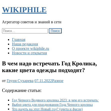
WIKIPHILE
Агрегатор советов и знаний в сети
Найти:
Главная
Наша редакция
О проекте wikiphile.ru
Новости и открытия
В чем надо встречать Год Кролика,
какие цвета одежды подходят?
В
от
Груня Сухарева
07.11.2022
Разное
чем
надо
Содержание статьи:
встречать
Год
Год Черного Водяного кролика 2023: в чем его встречать:
Кролика,
Выбор цвета для празднования Года Черного кролика
какие
Что надеть на этот Новый год? (цвета и фасон)