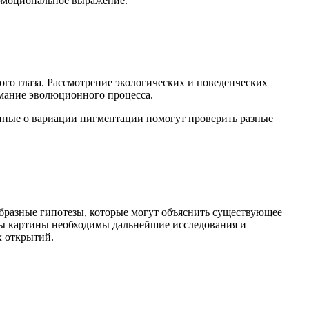
 эмоциональное выражение.
го глаза. Рассмотрение экологических и поведенческих
имание эволюционного процесса.
анные о вариации пигментации помогут проверить разные
бразные гипотезы, которые могут объяснить существующее
оты картины необходимы дальнейшие исследования и
х открытий.