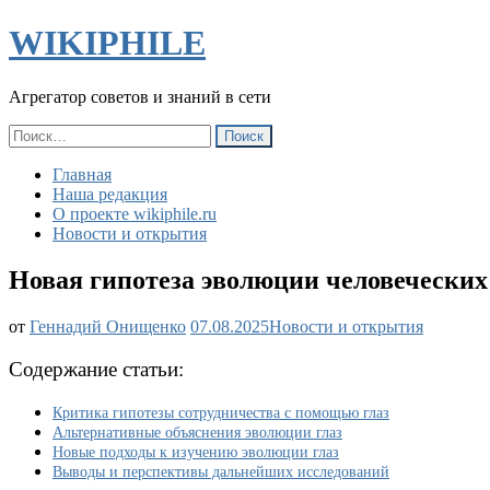
WIKIPHILE
Агрегатор советов и знаний в сети
Найти:
Главная
Наша редакция
О проекте wikiphile.ru
Новости и открытия
Новая гипотеза эволюции человеческих г
Новая
от
Геннадий Онищенко
07.08.2025
Новости и открытия
гипотеза
эволюции
Содержание статьи:
человеческих
глаз:
Критика гипотезы сотрудничества с помощью глаз
что
Альтернативные объяснения эволюции глаз
не
Новые подходы к изучению эволюции глаз
так
Выводы и перспективы дальнейших исследований
с