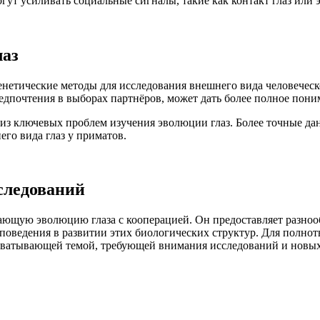
ут усиливать социальные сигналы, такие как контакт глаз или
лаз
нетические методы для исследования внешнего вида человеческо
редпочтения в выборах партнёров, может дать более полное пон
 из ключевых проблем изучения эволюции глаз. Более точные д
го вида глаз у приматов.
следований
ающую эволюцию глаза с кооперацией. Он предоставляет разноо
 поведения в развитии этих биологических структур. Для полн
захватывающей темой, требующей внимания исследований и новы