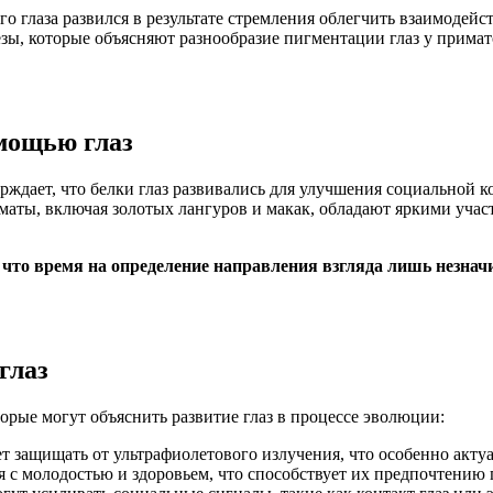
ого глаза развился в результате стремления облегчить взаимоде
езы, которые объясняют разнообразие пигментации глаз у примат
мощью глаз
верждает, что белки глаз развивались для улучшения социальной
маты, включая золотых лангуров и макак, обладают яркими участ
 что время на определение направления взгляда лишь незнач
глаз
торые могут объяснить развитие глаз в процессе эволюции:
ет защищать от ультрафиолетового излучения, что особенно акту
я с молодостью и здоровьем, что способствует их предпочтению