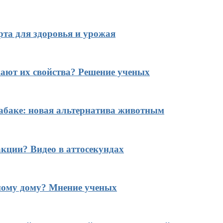
рта для здоровья и урожая
ают их свойства? Решение ученых
табаке: новая альтернатива животным
кции? Видео в аттосекундах
ному дому? Мнение ученых