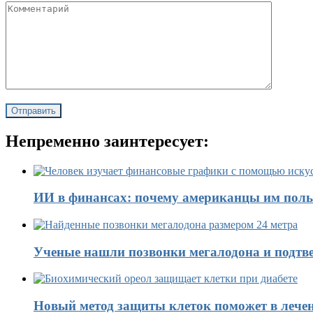
Непременно заинтересует:
ИИ в финансах: почему американцы им поль
Ученые нашли позвонки мегалодона и подтве
Новый метод защиты клеток поможет в лечен