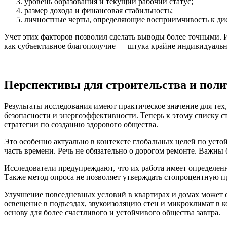
уровень образования и текущий рабочий статус;
размер дохода и финансовая стабильность;
личностные черты, определяющие восприимчивость к ди
Учет этих факторов позволил сделать выводы более точными. И
как субъективное благополучие — штука крайне индивидуальн
Перспективы для строительства и пол
Результаты исследования имеют практическое значение для те
безопасности и энергоэффективности. Теперь к этому списку с
стратегии по созданию здорового общества.
Это особенно актуально в контексте глобальных целей по уст
часть времени. Речь не обязательно о дорогом ремонте. Важны 
Исследователи предупреждают, что их работа имеет определен
Также метод опроса не позволяет утверждать стопроцентную п
Улучшение повседневных условий в квартирах и домах может 
освещение в подъездах, звукоизоляцию стен и микроклимат в ко
основу для более счастливого и устойчивого общества завтра.