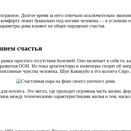
гранное. Долгое время за него отвечали исключительно экономи
 комфорту лежит буквально под ногами человека — в условиях е
параметры дома влияют на общее ощущение счастья.
нием счастья
рамки простого отсутствия болезней. Оно включает в себя то, к
развития ООН. Но пока архитекторы и инженеры спорят об энерг
убъективные чувства человека. Шун Кавакубо и его коллега Сиро
для ночлега. Это место, где проходит огромная часть жизни, фо
связь между техническими характеристиками жилья и тем, наскол