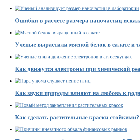
Ошибки в расчете размера наночастиц искаж
Ученые вырастили мясной белок в салате и 
Как движутся электроны при химической реа
Как звуки природы влияют на любовь к род
Как сделать растительные краски стойкими