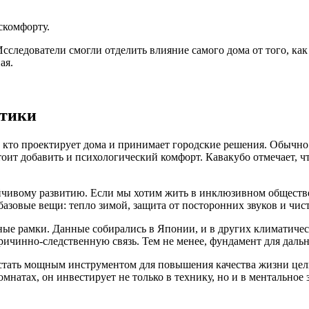
скомфорту.
сследователи смогли отделить влияние самого дома от того, как
ая.
итики
х, кто проектирует дома и принимает городские решения. Обычн
тоит добавить и психологический комфорт. Кавакубо отмечает, 
ойчивому развитию. Если мы хотим жить в инклюзивном обществе
базовые вещи: тепло зимой, защита от посторонних звуков и чис
ные рамки. Данные собирались в Японии, и в других климатичес
ричинно-следственную связь. Тем не менее, фундамент для даль
стать мощным инструментом для повышения качества жизни цел
мнатах, он инвестирует не только в технику, но и в ментальное 