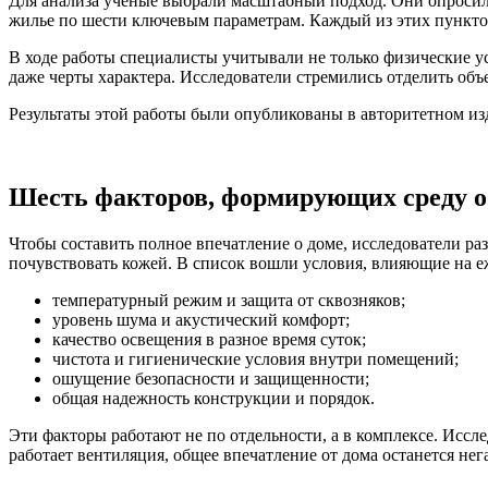
Для анализа ученые выбрали масштабный подход. Они опросил
жилье по шести ключевым параметрам. Каждый из этих пунктов
В ходе работы специалисты учитывали не только физические усл
даже черты характера. Исследователи стремились отделить об
Результаты этой работы были опубликованы в авторитетном и
Шесть факторов, формирующих среду 
Чтобы составить полное впечатление о доме, исследователи р
почувствовать кожей. В список вошли условия, влияющие на 
температурный режим и защита от сквозняков;
уровень шума и акустический комфорт;
качество освещения в разное время суток;
чистота и гигиенические условия внутри помещений;
ошущение безопасности и защищенности;
общая надежность конструкции и порядок.
Эти факторы работают не по отдельности, а в комплексе. Иссле
работает вентиляция, общее впечатление от дома останется н