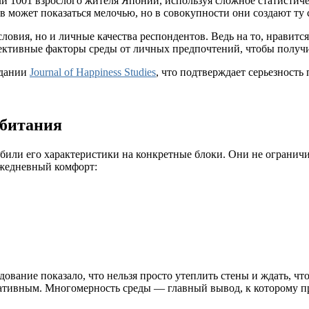
и 1001 взрослого жителя Японии, используя сложное статистич
 может показаться мелочью, но в совокупности они создают ту с
овия, но и личные качества респондентов. Ведь на то, нравится
ъективные факторы среды от личных предпочтений, чтобы получи
здании
Journal of Happiness Studies
, что подтверждает серьезность
обитания
азбили его характеристики на конкретные блоки. Они не ограни
ежедневный комфорт:
дование показало, что нельзя просто утеплить стены и ждать, ч
егативным. Многомерность среды — главный вывод, к которому 