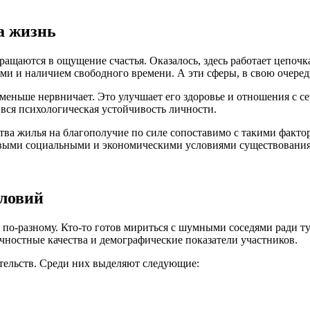
а жизнь
вращаются в ощущение счастья. Оказалось, здесь работает цепоч
и и наличием свободного времени. А эти сферы, в свою очеред
 меньше нервничает. Это улучшает его здоровье и отношения с се
 вся психологическая устойчивость личности.
тва жилья на благополучие по силе сопоставимо с такими фактор
зовыми социальными и экономическими условиями существования
словий
 по-разному. Кто-то готов мириться с шумными соседями ради ту
ностные качества и демографические показатели участников.
тельств. Среди них выделяют следующие: