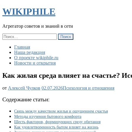
WIKIPHILE
Агрегатор советов и знаний в сети
Найти:
Главная
Наша редакция
О проекте wikiphile.ru
Новости и открытия
Как жилая среда влияет на счастье? И
Как
от
Алексей Чулков
02.07.2026
Психология и отношения
жилая
среда
Содержание статьи:
влияет
на
Связь между качеством жилья и ощущением счастья
счастье?
Методы изучения бытового комфорта
Исследование
Шесть факторов, формирующих среду обитания
японских
Как удовлетворенность бытом влияет на жизнь
ученых