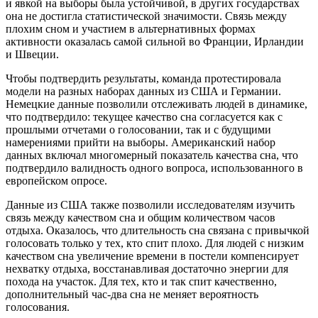
и явкой на выборы была устойчивой, в других государствах
она не достигла статистической значимости. Связь между
плохим сном и участием в альтернативных формах
активности оказалась самой сильной во Франции, Ирландии
и Швеции.
Чтобы подтвердить результаты, команда протестировала
модели на разных наборах данных из США и Германии.
Немецкие данные позволили отслеживать людей в динамике,
что подтвердило: текущее качество сна согласуется как с
прошлыми отчетами о голосовании, так и с будущими
намерениями прийти на выборы. Американский набор
данных включал многомерный показатель качества сна, что
подтвердило валидность одного вопроса, использованного в
европейском опросе.
Данные из США также позволили исследователям изучить
связь между качеством сна и общим количеством часов
отдыха. Оказалось, что длительность сна связана с привычкой
голосовать только у тех, кто спит плохо. Для людей с низким
качеством сна увеличение времени в постели компенсирует
нехватку отдыха, восстанавливая достаточно энергии для
похода на участок. Для тех, кто и так спит качественно,
дополнительный час-два сна не меняет вероятность
голосования.