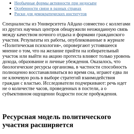
отдыхом
Необычные формы активности при недосыпе
и
Особенности связи в разных странах
выборами
Риски для демократических институтов
Специалисты из Университета Айдахо совместно с коллегами
из других научных центров обнаружили неожиданную связь
между качеством ночного отдыха и формами гражданского
участия. Результаты их работы, опубликованные в журнале
«Политическая психология», опровергают устоявшееся
мнение о том, что на желание прийти на избирательный
участок или выйти на акцию протеста влияют только уровень
дохода, образование и личные убеждения. Оказалось, что
биологические ресурсы организма, в частности способность
полноценно восстанавливаться во время сна, играют едва ли
не ключевую роль в выборе стратегий взаимодействия
граждан с властью. Исследователи подчеркивают: речь идет
не о количестве часов, проведенных в постели, а о
субъективном ощущении бодрости после пробуждения.
Ресурсная модель политического
участия расширяется