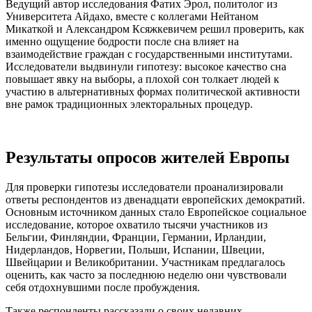
Ведущий автор исследования Фатих Эрол, политолог из
Университета Айдахо, вместе с коллегами Нейтаном
Микаткой и Александром Ксяжкевичем решил проверить, как
именно ощущение бодрости после сна влияет на
взаимодействие граждан с государственными институтами.
Исследователи выдвинули гипотезу: высокое качество сна
повышает явку на выборы, а плохой сон толкает людей к
участию в альтернативных формах политической активности
вне рамок традиционных электоральных процедур.
Результаты опросов жителей Европы
Для проверки гипотезы исследователи проанализировали
ответы респондентов из двенадцати европейских демократий.
Основным источником данных стало Европейское социальное
исследование, которое охватило тысячи участников из
Бельгии, Финляндии, Франции, Германии, Ирландии,
Нидерландов, Норвегии, Польши, Испании, Швеции,
Швейцарии и Великобритании. Участникам предлагалось
оценить, как часто за последнюю неделю они чувствовали
себя отдохнувшими после пробуждения.
Также респонденты рассказали о своих недавних