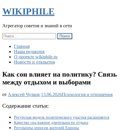
WIKIPHILE
Агрегатор советов и знаний в сети
Найти:
Главная
Наша редакция
О проекте wikiphile.ru
Новости и открытия
Как сон влияет на политику? Связь
между отдыхом и выборами
Как
от
Алексей Чулков
13.06.2026
Психология и отношения
сон
влияет
Содержание статьи:
на
политику?
Ресурсная модель политического участия расширяется
Связь
Качество сна важнее длительности отдыха
между
Результаты опросов жителей Европы