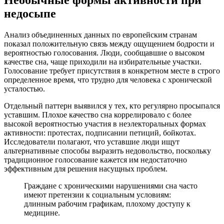
Необычные формы активности при
недосыпе
Анализ объединенных данных по европейским странам
показал положительную связь между ощущением бодрости и
вероятностью голосования. Люди, сообщавшие о высоком
качестве сна, чаще приходили на избирательные участки.
Голосование требует присутствия в конкретном месте в строго
определенное время, что трудно для человека с хронической
усталостью.
Отдельный паттерн выявился у тех, кто регулярно просыпался
уставшим. Плохое качество сна коррелировало с более
высокой вероятностью участия в неэлекторальных формах
активности: протестах, подписании петиций, бойкотах.
Исследователи полагают, что уставшие люди ищут
альтернативные способы выразить недовольство, поскольку
традиционное голосование кажется им недостаточно
эффективным для решения насущных проблем.
Граждане с хроническими нарушениями сна часто
имеют претензии к социальным условиям:
длинным рабочим графикам, плохому доступу к
медицине.