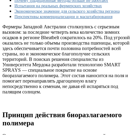
Почему традиционные методы больше не работают
Как
Испытания на реальных фермерских хозяйствах
новинка
Экономическое значение для сельского хозяйства региона
спасет
Перспективы коммерциализации и масштабирования
урожай
фермеров?
Фермеры Западной Австралии столкнулись с серьезным
вызовом: за последние четверть века количество зимних
осадков в регионе Вheatbelt сократилось на 20%. Под угрозой
оказались не только объемы производства пшеницы, которой
здесь обеспечивается почти половина потребностей всей
страны, но и экономическое благополучие сельских
территорий. В поисках решения специалисты из
Университета Мердока разработали технологию SMART
SPRAYS — специальное покрытие на основе
биоразлагаемого полимера. Этот состав наносится на поля и
помогает перенаправлять драгоценную влагу
непосредственно к семенам, не давая ей испаряться под
палящим солнцем.
Принцип действия биоразлагаемого
полимера