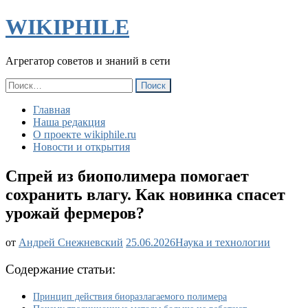
WIKIPHILE
Агрегатор советов и знаний в сети
Найти:
Главная
Наша редакция
О проекте wikiphile.ru
Новости и открытия
Спрей из биополимера помогает
сохранить влагу. Как новинка спасет
урожай фермеров?
Спрей
от
Андрей Снежневский
25.06.2026
Наука и технологии
из
биополимера
Содержание статьи:
помогает
сохранить
Принцип действия биоразлагаемого полимера
влагу.