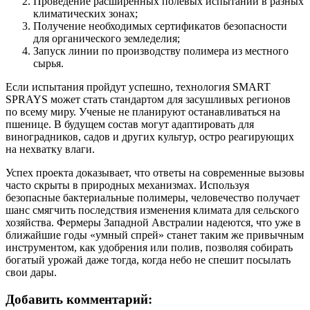
Проведение расширенных полевых испытаний в разных
климатических зонах;
Получение необходимых сертификатов безопасности
для органического земледелия;
Запуск линии по производству полимера из местного
сырья.
Если испытания пройдут успешно, технология SMART
SPRAYS может стать стандартом для засушливых регионов
по всему миру. Ученые не планируют останавливаться на
пшенице. В будущем состав могут адаптировать для
виноградников, садов и других культур, остро реагирующих
на нехватку влаги.
Успех проекта доказывает, что ответы на современные вызовы
часто скрыты в природных механизмах. Используя
безопасные бактериальные полимеры, человечество получает
шанс смягчить последствия изменения климата для сельского
хозяйства. Фермеры Западной Австралии надеются, что уже в
ближайшие годы «умный спрей» станет таким же привычным
инструментом, как удобрения или полив, позволяя собирать
богатый урожай даже тогда, когда небо не спешит посылать
свои дары.
Добавить комментарий: