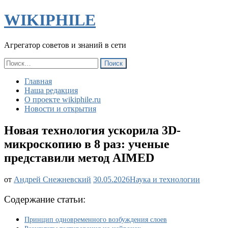
WIKIPHILE
Агрегатор советов и знаний в сети
Найти:
Главная
Наша редакция
О проекте wikiphile.ru
Новости и открытия
Новая технология ускорила 3D-
микроскопию в 8 раз: ученые
представили метод AIMED
Новая
от
Андрей Снежневский
30.05.2026
Наука и технологии
технология
ускорила
Содержание статьи:
3D-
микроскопию
Принцип одновременного возбуждения слоев
в