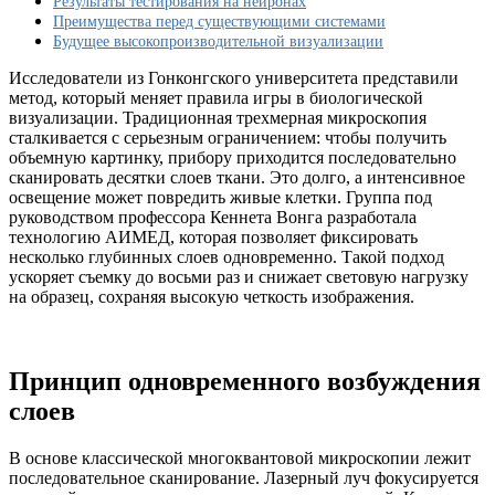
Результаты тестирования на нейронах
8
Преимущества перед существующими системами
раз:
Будущее высокопроизводительной визуализации
ученые
представили
Исследователи из Гонконгского университета представили
метод
метод, который меняет правила игры в биологической
AIMED
визуализации. Традиционная трехмерная микроскопия
сталкивается с серьезным ограничением: чтобы получить
объемную картинку, прибору приходится последовательно
сканировать десятки слоев ткани. Это долго, а интенсивное
освещение может повредить живые клетки. Группа под
руководством профессора Кеннета Вонга разработала
технологию АИМЕД, которая позволяет фиксировать
несколько глубинных слоев одновременно. Такой подход
ускоряет съемку до восьми раз и снижает световую нагрузку
на образец, сохраняя высокую четкость изображения.
Принцип одновременного возбуждения
слоев
В основе классической многоквантовой микроскопии лежит
последовательное сканирование. Лазерный луч фокусируется