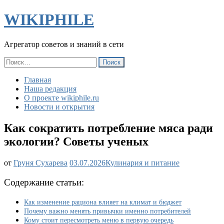
WIKIPHILE
Агрегатор советов и знаний в сети
Найти:
Главная
Наша редакция
О проекте wikiphile.ru
Новости и открытия
Как сократить потребление мяса ради
экологии? Советы ученых
Как
от
Груня Сухарева
03.07.2026
Кулинария и питание
сократить
потребление
Содержание статьи:
мяса
ради
Как изменение рациона влияет на климат и бюджет
экологии?
Почему важно менять привычки именно потребителей
Советы
Кому стоит пересмотреть меню в первую очередь