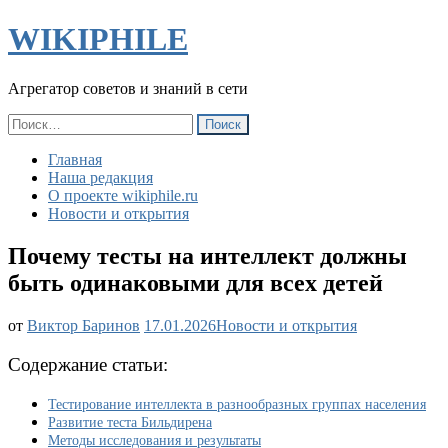
WIKIPHILE
Агрегатор советов и знаний в сети
Найти:
Главная
Наша редакция
О проекте wikiphile.ru
Новости и открытия
Почему тесты на интеллект должны
быть одинаковыми для всех детей
Почему
от
Виктор Баринов
17.01.2026
Новости и открытия
тесты
на
Содержание статьи:
интеллект
должны
Тестирование интеллекта в разнообразных группах населения
быть
Развитие теста Бильдирена
одинаковыми
Методы исследования и результаты