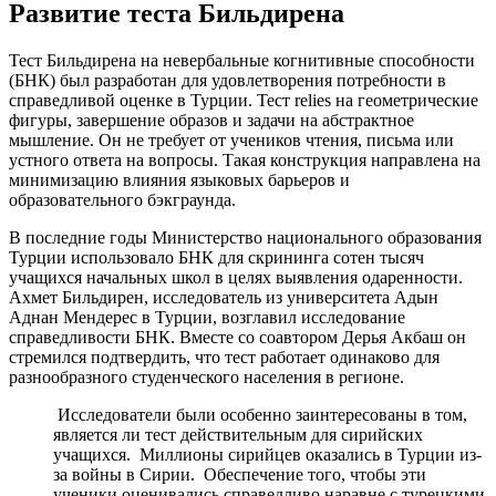
Развитие теста Бильдирена
Тест Бильдирена на невербальные когнитивные способности
(БНК) был разработан для удовлетворения потребности в
справедливой оценке в Турции. Тест relies на геометрические
фигуры, завершение образов и задачи на абстрактное
мышление. Он не требует от учеников чтения, письма или
устного ответа на вопросы. Такая конструкция направлена на
минимизацию влияния языковых барьеров и
образовательного бэкграунда.
В последние годы Министерство национального образования
Турции использовало БНК для скрининга сотен тысяч
учащихся начальных школ в целях выявления одаренности.
Ахмет Бильдирен, исследователь из университета Адын
Аднан Мендерес в Турции, возглавил исследование
справедливости БНК. Вместе со соавтором Дерья Акбаш он
стремился подтвердить, что тест работает одинаково для
разнообразного студенческого населения в регионе.
Исследователи были особенно заинтересованы в том,
является ли тест действительным для сирийских
учащихся. Миллионы сирийцев оказались в Турции из-
за войны в Сирии. Обеспечение того, чтобы эти
ученики оценивались справедливо наравне с турецкими