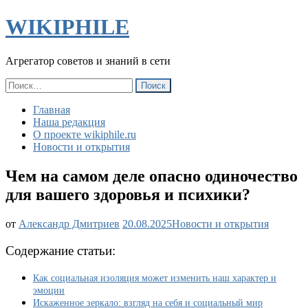
WIKIPHILE
Агрегатор советов и знаний в сети
Найти:
Главная
Наша редакция
О проекте wikiphile.ru
Новости и открытия
Чем на самом деле опасно одиночество
для вашего здоровья и психики?
Чем
от
Александр Дмитриев
20.08.2025
Новости и открытия
на
самом
Содержание статьи:
деле
опасно
Как социальная изоляция может изменить наш характер и
одиночество
эмоции
для
Искаженное зеркало: взгляд на себя и социальный мир