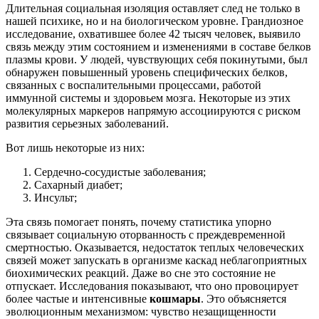
Длительная социальная изоляция оставляет след не только в
нашей психике, но и на биологическом уровне. Грандиозное
исследование, охватившее более 42 тысяч человек, выявило
связь между этим состоянием и изменениями в составе белков
плазмы крови. У людей, чувствующих себя покинутыми, был
обнаружен повышенный уровень специфических белков,
связанных с воспалительными процессами, работой
иммунной системы и здоровьем мозга. Некоторые из этих
молекулярных маркеров напрямую ассоциируются с риском
развития серьезных заболеваний.
Вот лишь некоторые из них:
Сердечно-сосудистые заболевания;
Сахарный диабет;
Инсульт;
Эта связь помогает понять, почему статистика упорно
связывает социальную оторванность с преждевременной
смертностью. Оказывается, недостаток теплых человеческих
связей может запускать в организме каскад неблагоприятных
биохимических реакций. Даже во сне это состояние не
отпускает. Исследования показывают, что оно провоцирует
более частые и интенсивные
кошмары
. Это объясняется
эволюционным механизмом: чувство незащищенности