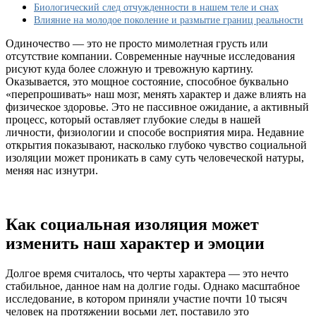
вашего
Биологический след отчужденности в нашем теле и снах
здоровья
Влияние на молодое поколение и размытие границ реальности
и
психики?
Одиночество — это не просто мимолетная грусть или
отсутствие компании. Современные научные исследования
рисуют куда более сложную и тревожную картину.
Оказывается, это мощное состояние, способное буквально
«перепрошивать» наш мозг, менять характер и даже влиять на
физическое здоровье. Это не пассивное ожидание, а активный
процесс, который оставляет глубокие следы в нашей
личности, физиологии и способе восприятия мира. Недавние
открытия показывают, насколько глубоко чувство социальной
изоляции может проникать в саму суть человеческой натуры,
меняя нас изнутри.
Как социальная изоляция может
изменить наш характер и эмоции
Долгое время считалось, что черты характера — это нечто
стабильное, данное нам на долгие годы. Однако масштабное
исследование, в котором приняли участие почти 10 тысяч
человек на протяжении восьми лет, поставило это