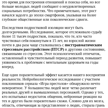
это время для построения отношений и поиска себя, но все
больше молодых людей сообщают о неудовлетворенных
социальных потребностях. Что примечательно, этот рост
начался задолго до эпохи смартфонов, указывая на более
глубокие общественные или поколенческие сдвиги.
Последствия подростковой изоляции могут быть
долгосрочными. Исследование, которое отслеживало судьбу
более 11 тысяч подростков, показало, что те, кто часто
чувствовал себя покинутым в 15 лет, во взрослой жизни
почти в два раза чаще сталкивались с
посттравматическим
стрессовым расстройством (ПТСР)
и другими состояниями,
связанными со стрессом. Этот психологический отпечаток,
оставленный в чувствительный период развития, повышает
уязвимость к проблемам с ментальным здоровьем на годы
вперед.
Еще один поразительный эффект касается нашего восприятия
реальности. Нейробиологическое исследование с участием
поклонников сериала «Игра престолов» обнаружило нечто
невероятное. У большинства людей мозг четко различает
реальных друзей и вымышленных персонажей. Однако у тех,
кто испытывал недостаток общения, нейронные реакции на
тех и других были поразительно схожи. Словно для их мозга,
область, отвечающая за представление о людях, стирала грань