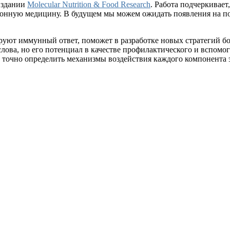
издании
Molecular Nutrition & Food Research
. Работа подчеркивае
ионную медицину. В будущем мы можем ожидать появления на п
уют иммунный ответ, поможет в разработке новых стратегий бор
слова, но его потенциал в качестве профилактического и вспом
точно определить механизмы воздействия каждого компонента э