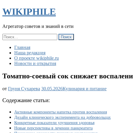
WIKIPHILE
Агрегатор советов и знаний в сети
Найти:
Главная
Наша редакция
О проекте wikiphile.ru
Новости и открытия
Томатно-соевый сок снижает воспаление
Томатно-
от
Груня Сухарева
30.05.2026
Кулинария и питание
соевый
сок
Содержание статьи:
снижает
воспаление
Активные компоненты напитка против воспаления
за
Дизайн клинического эксперимента на добровольцах
4
Конкретные показатели улучшения здоровья
недели.
Новые перспективы в лечении панкреатита
Результаты