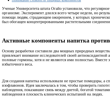
Понимание сложности пищевых компонентов
исследования
Ученые Университета штата Огайо установили, что регулярное 
организме. Эксперимент длился всего четыре недели, но резул
помощи людям, страдающим ожирением, у которых хроническое
был обогащен концентрированными растительными соединени
Активные компоненты напитка против
Основу разработки составили два мощных природных вещества
привлекает внимание исследователей своей антиоксидантной 
половые гормоны, хотя и не являются ими полностью. Вместе 
избыточного веса.
Для создания напитка использовали не простые помидоры, а 
изофлавонов. Идея заключалась в том, чтобы проверить гипо
наблюдения, показавшие связь между диетой, богатой томатами
наблюдения в плоскость клинических испытаний на людях.