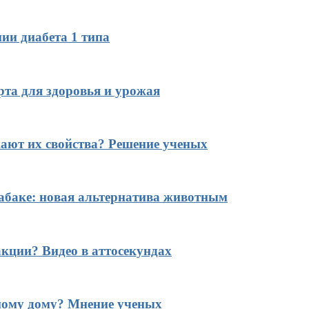
ии диабета 1 типа
рта для здоровья и урожая
ают их свойства? Решение ученых
табаке: новая альтернатива животным
кции? Видео в аттосекундах
ному дому? Мнение ученых