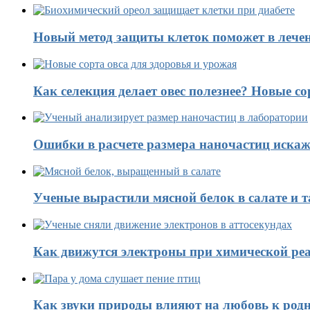
Новый метод защиты клеток поможет в лечен
Как селекция делает овес полезнее? Новые со
Ошибки в расчете размера наночастиц искаж
Ученые вырастили мясной белок в салате и 
Как движутся электроны при химической реа
Как звуки природы влияют на любовь к род