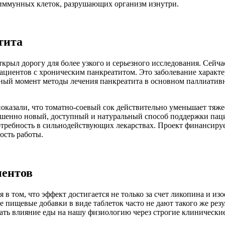
иммунных клеток, разрушающих организм изнутри.
тита
ткрыл дорогу для более узкого и серьезного исследования. Сей
 пациентов с хроническим панкреатитом. Это заболевание характ
ый момент методы лечения панкреатита в основном паллиативн
оказали, что томатно-соевый сок действительно уменьшает тяж
ершенно новый, доступный и натуральный способ поддержки паци
отребность в сильнодействующих лекарствах. Проект финансиру
ость работы.
нентов
 в том, что эффект достигается не только за счет ликопина и и
е пищевые добавки в виде таблеток часто не дают такого же рез
чать влияние еды на нашу физиологию через строгие клинически