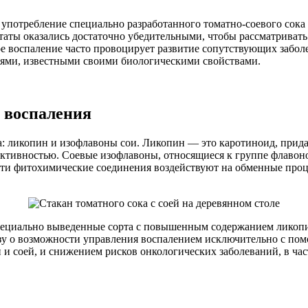
употребление специально разработанного томатно-соевого сока 
ьтаты оказались достаточно убедительными, чтобы рассматривать
 воспаление часто провоцирует развитие сопутствующих заболе
ями, известными своими биологическими свойствами.
 воспаления
: ликопин и изофлавоны сои. Ликопин — это каротиноид, прид
активностью. Соевые изофлавоны, относящиеся к группе флавон
эти фитохимические соединения воздействуют на обменные проце
специально выведенные сорта с повышенным содержанием ликопи
тезу о возможности управления воспалением исключительно с п
 и соей, и снижением рисков онкологических заболеваний, в час