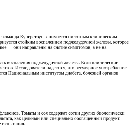
час команда Куперстоун занимается пилотным клиническим
еризуется стойким воспалением поджелудочной железы, которое
ые — они направлены на снятие симптомов, а не на
есть воспаления поджелудочной железы. Если клинические
ентов. Исследователи надеются, что регулярное употребление
ется Национальным институтом диабета, болезней органов
зофлавонов. Томаты и соя содержат сотни других биологически
ультата, как цельный или специально обогащенный продукт.
е испытания.