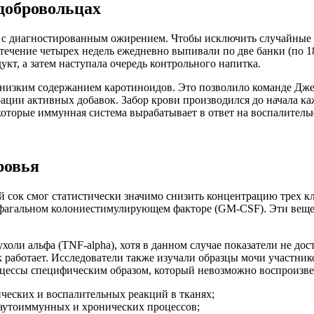
добровольцах
 с диагностированным ожирением. Чтобы исключить случайные ф
течение четырех недель ежедневно выпивали по две банки (по 1
кт, а затем наступала очередь контрольного напитка.
с низким содержанием каротиноидов. Это позволило команде Дже
ции активных добавок. Забор крови производился до начала каж
оторые иммунная система вырабатывает в ответ на воспалитель
ровья
й сок смог статистически значимо снизить концентрацию трех к
рофагальном колониестимулирующем факторе (GM-CSF). Эти веще
ли альфа (TNF-alpha), хотя в данном случае показатели не дост
 работает. Исследователи также изучали образцы мочи участников
цессы специфическим образом, который невозможно воспроизве
ческих и воспалительных реакций в тканях;
 аутоиммунных и хронических процессов;