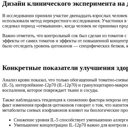
Дизайн клинического эксперимента на 
В исследовании приняли участие двенадцать взрослых человек
использовали метод перекрестного исследования. Участники в 
следовал период «отмывания», когда человек не принимал проду
Важно отметить, что контрольный сок был сделан из томатов 
эффекты от самих томатов и эффекты от повышенной концентра
было отследить уровень цитокинов — специфических белков, к
Конкретные показатели улучшения здо
Анализ крови показал, что только обогащенный томатно-соевы
(IL-5), интерлейкине-12p70 (IL-12p70) и гранулоцитарно-мак
воспаления, которое повреждает ткани и сосуды.
Также наблюдалась тенденция к снижению фактора некроза опухо
факт изменения профиля цитокинов говорит о том, что напиток
метаболиты соевых изофлавонов влияют на биологические про
Снижение уровня IL-5 способствует уменьшению аллерги
Уменьшение концентрации IL-12p70 важно для контроля