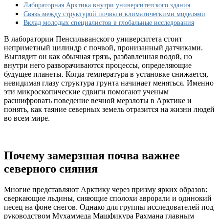
в
Лабораторная Арктика внутри университетского здания
лаборатории
Связь между структурой почвы и климатическими моделями
Вклад молодых специалистов в глобальные исследования
В лаборатории Пенсильванского университета стоит
неприметный цилиндр с почвой, пронизанный датчиками.
Выглядит он как обычная грязь, разбавленная водой, но
внутри него разворачиваются процессы, определяющие
будущее планеты. Когда температура в установке снижается,
невидимая глазу структура грунта начинает меняться. Именно
эти микроскопические сдвиги помогают ученым
расшифровать поведение вечной мерзлоты в Арктике и
понять, как таяние северных земель отразится на жизни людей
во всем мире.
Почему замерзшая почва важнее
северного сияния
Многие представляют Арктику через призму ярких образов:
сверкающие льдины, сияющие сполохи аврорали и одинокий
песец на фоне снегов. Однако для группы исследователей под
руководством Мухаммеда Машфикура Рахмана главным