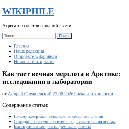
WIKIPHILE
Агрегатор советов и знаний в сети
Найти:
Главная
Наша редакция
О проекте wikiphile.ru
Новости и открытия
Как тает вечная мерзлота в Арктике:
исследования в лаборатории
Как
от
Андрей Снежневский
27.06.2026
Наука и технологии
тает
вечная
Содержание статьи:
мерзлота
в
Почему замерзшая почва важнее северного сияния
Арктике:
Сотрудничество университетов ради спасения экосистемы
исследования
Как спутники «видят» подземные процессы