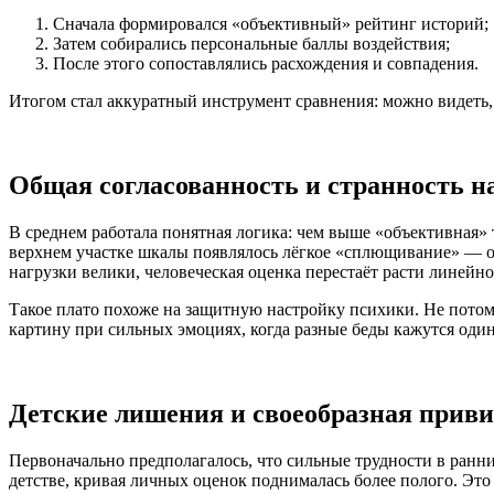
Сначала формировался «объективный» рейтинг историй;
Затем собирались персональные баллы воздействия;
После этого сопоставлялись расхождения и совпадения.
Итогом стал аккуратный инструмент сравнения: можно видеть, 
Общая согласованность и странность н
В среднем работала понятная логика: чем выше «объективная»
верхнем участке шкалы появлялось лёгкое «сплющивание» — от
нагрузки велики, человеческая оценка перестаёт расти линейно
Такое плато похоже на защитную настройку психики. Не потом
картину при сильных эмоциях, когда разные беды кажутся оди
Детские лишения и своеобразная прив
Первоначально предполагалось, что сильные трудности в ранн
детстве, кривая личных оценок поднималась более полого. Эт