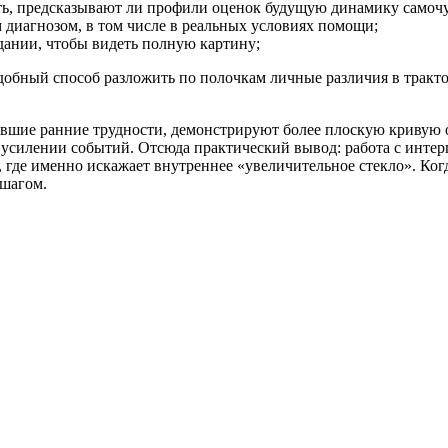
ь, предсказывают ли профили оценок будущую динамику самочу
 диагнозом, в том числе в реальных условиях помощи;
дании, чтобы видеть полную картину;
удобный способ разложить по полочкам личные различия в тракто
жившие ранние трудности, демонстрируют более плоскую кривую 
 усилении событий. Отсюда практический вывод: работа с инте
, где именно искажает внутреннее «увеличительное стекло». Ко
 шагом.