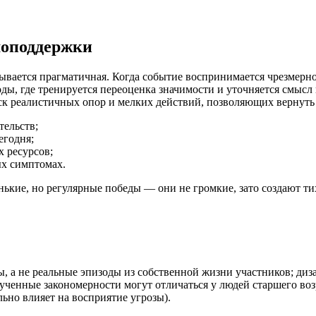
моподдержки
вается прагматичная. Когда событие воспринимается чрезмерно м
ды, где тренируется переоценка значимости и уточняется смысл
ск реалистичных опор и мелких действий, позволяющих вернуть
тельств;
егодня;
 ресурсов;
х симптомах.
ькие, но регулярные победы — они не громкие, зато создают ти
, а не реальные эпизоды из собственной жизни участников; диз
лученные закономерности могут отличаться у людей старшего воз
ьно влияет на восприятие угрозы).