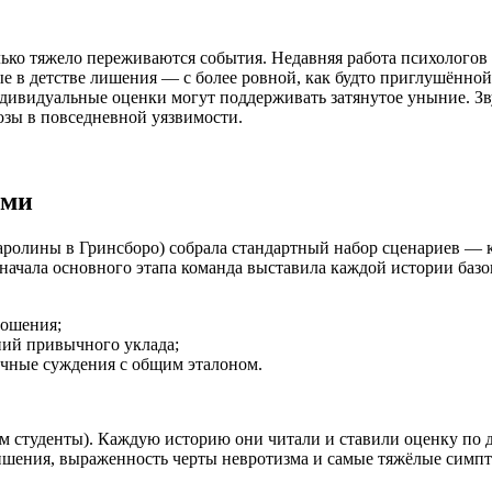
ко тяжело переживаются события. Недавняя работа психологов 
е в детстве лишения — с более ровной, как будто приглушённо
индивидуальные оценки могут поддерживать затянутое уныние. З
зы в повседневной уязвимости.
ями
аролины в Гринсборо) собрала стандартный набор сценариев — 
 начала основного этапа команда выставила каждой истории баз
ношения;
ний привычного уклада;
ичные суждения с общим эталоном.
м студенты). Каждую историю они читали и ставили оценку по д
ения, выраженность черты невротизма и самые тяжёлые симпт