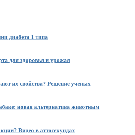
ии диабета 1 типа
рта для здоровья и урожая
ают их свойства? Решение ученых
табаке: новая альтернатива животным
кции? Видео в аттосекундах