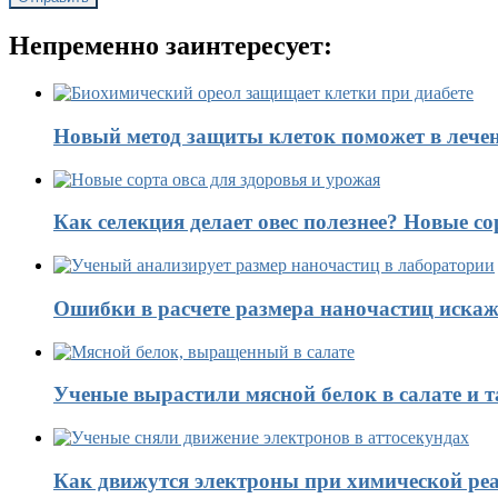
Непременно заинтересует:
Новый метод защиты клеток поможет в лечен
Как селекция делает овес полезнее? Новые со
Ошибки в расчете размера наночастиц искаж
Ученые вырастили мясной белок в салате и 
Как движутся электроны при химической реа