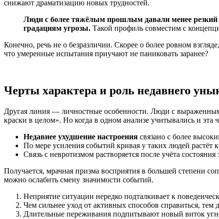
снижают драматизацию новых трудностей.
Люди с более тяжёлым прошлым давали менее резкий п
градациям угрозы.
Такой профиль совместим с концепци
Конечно, речь не о безразличии. Скорее о более ровном взгляде,
что умеренные испытания приучают не паниковать заранее?
Черты характера и роль недавнего уны
Другая линия — личностные особенности. Люди с выраженным 
краски в целом». Но когда в одном анализе учитывались и эта
Недавнее ухудшение настроения
связано с более высок
По мере усиления событий кривая у таких людей растёт 
Связь с невротизмом растворяется после учёта состояния 
Получается, мрачная призма восприятия в большей степени соп
можно ослабить смену значимости событий.
Неприятие ситуации нередко подталкивает к поведенчес
Чем сильнее уход от активных способов справиться, тем 
Длительные переживания подпитывают новый виток угн