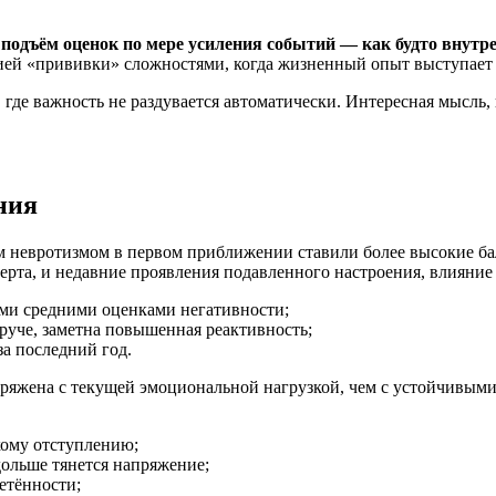
одъём оценок по мере усиления событий — как будто внутре
ей «прививки» сложностями, когда жизненный опыт выступает
 где важность не раздувается автоматически. Интересная мысль, к
ния
невротизмом в первом приближении ставили более высокие балл
 черта, и недавние проявления подавленного настроения, влияние
ими средними оценками негативности;
круче, заметна повышенная реактивность;
за последний год.
ряжена с текущей эмоциональной нагрузкой, чем с устойчивыми 
кому отступлению;
дольше тянется напряжение;
етённости;