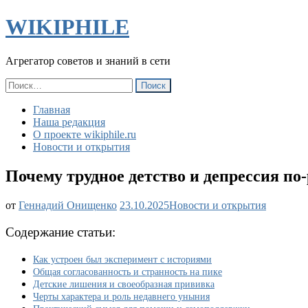
WIKIPHILE
Агрегатор советов и знаний в сети
Найти:
Главная
Наша редакция
О проекте wikiphile.ru
Новости и открытия
Почему трудное детство и депрессия по
Почему
от
Геннадий Онищенко
23.10.2025
Новости и открытия
трудное
детство
Содержание статьи:
и
депрессия
Как устроен был эксперимент с историями
по-
Общая согласованность и странность на пике
разному
Детские лишения и своеобразная прививка
окрашивают
Черты характера и роль недавнего уныния
стресс