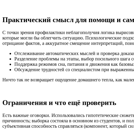
Практический смысл для помощи и са
С точки зрения профилактики неблагополучия логика вырисовы
которые могли бы облегчить ситуацию. Психологические подхо
отрицание фактов, а аккуратное смещение интерпретаций, пои
Отслеживание автоматических мыслей и проверка доказа
Разделение проблемы на этапы, выбор посильного шага с
Поддержка режимов сна, питания и движения как базовых
Обсуждение трудностей со специалистом при выраженны
Ничто так не возвращает ощущение домашнего тепла, как мален
Ограничения и что ещё проверить
Есть важные оговорки. Использовались гипотетические сюжеты
причинность; выборка состояла в основном из студентов, и по
субъективная способность справляться (компонент, который сил