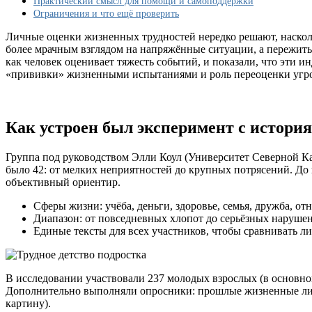
Практический смысл для помощи и самоподдержки
Ограничения и что ещё проверить
Личные оценки жизненных трудностей нередко решают, насколь
более мрачным взглядом на напряжённые ситуации, а пережиты
как человек оценивает тяжесть событий, и показали, что эти 
«прививки» жизненными испытаниями и роль переоценки угро
Как устроен был эксперимент с истори
Группа под руководством Элли Коул (Университет Северной К
было 42: от мелких неприятностей до крупных потрясений. До
объективный ориентир.
Сферы жизни: учёба, деньги, здоровье, семья, дружба, от
Диапазон: от повседневных хлопот до серьёзных наруше
Единые тексты для всех участников, чтобы сравнивать л
В исследовании участвовали 237 молодых взрослых (в основно
Дополнительно выполняли опросники: прошлые жизненные лиш
картину).