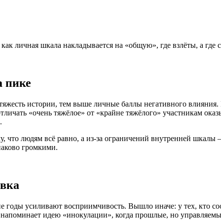
как личная шкала накладывается на «общую», где взлёты, а где 
а пике
 тяжесть истории, тем выше личные баллы негативного влияния.
личать «очень тяжёлое» от «крайне тяжёлого» участникам оказы
.
у, что людям всё равно, а из-за ограничений внутренней шкалы
наково громкими.
ивка
ие годы усиливают восприимчивость. Вышло иначе: у тех, кто с
о напоминает идею «инокулации», когда прошлые, но управляем