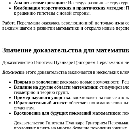
Анализ «геометризации»
: Исследуя различные структур
Комбинация теоретических и практических методов
: 
к решению гипотезы с новой стороны.
Работа Перельмана оказалась революционной не только из-за ее
важным шагом в развитии математики и открыло новые персп
Значение доказательства для математи
Доказательство Гипотезы Пуанкаре Григорием Перельманом не 
Важность
этого доказательства заключается в нескольких клю
Прорыв в топологии
: раскрыло новые возможности. Ре
Влияние на другие области математики
: стимулировал
геометрию и теорию групп.
Пример научного упорства
: вдохновляет на новые откр
Образовательный аспект
: облегчает понимание сложны
студентам.
Вдохновение для будущих поколений математиков
: по
Доказательство Гипотезы Пуанкаре Григорием Перельмано
продолжит влиять на многие будущие поколения ученых.