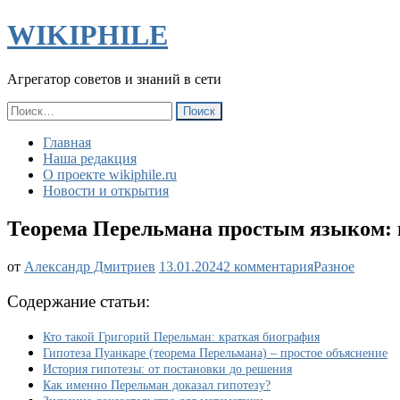
WIKIPHILE
Агрегатор советов и знаний в сети
Найти:
Главная
Наша редакция
О проекте wikiphile.ru
Новости и открытия
Теорема Перельмана простым языком: 
к
от
Александр Дмитриев
13.01.2024
2 комментария
Разное
записи
Теорема
Содержание статьи:
Перельмана
простым
Кто такой Григорий Перельман: краткая биография
языком:
Гипотеза Пуанкаре (теорема Перельмана) – простое объяснение
в
История гипотезы: от постановки до решения
чем
Как именно Перельман доказал гипотезу?
суть