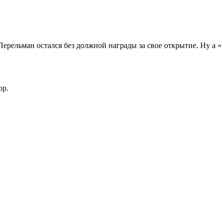
рельман остался без должной награды за свое открытие. Ну а «гу
ор.