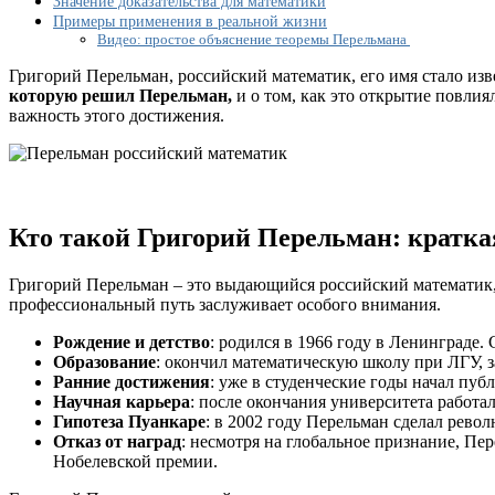
Значение доказательства для математики
гипотезы
Примеры применения в реальной жизни
Пуанкаре?
Видео: простое объяснение теоремы Перельмана
Григорий Перельман, российский математик, его имя стало изв
которую решил Перельман,
и о том, как это открытие повли
важность этого достижения.
Кто такой Григорий Перельман: кратка
Григорий Перельман – это выдающийся российский математик, 
профессиональный путь заслуживает особого внимания.
Рождение и детство
: родился в 1966 году в Ленинграде
Образование
: окончил математическую школу при ЛГУ, з
Ранние достижения
: уже в студенческие годы начал пу
Научная карьера
: после окончания университета работ
Гипотеза Пуанкаре
: в 2002 году Перельман сделал рево
Отказ от наград
: несмотря на глобальное признание, Пе
Нобелевской премии.