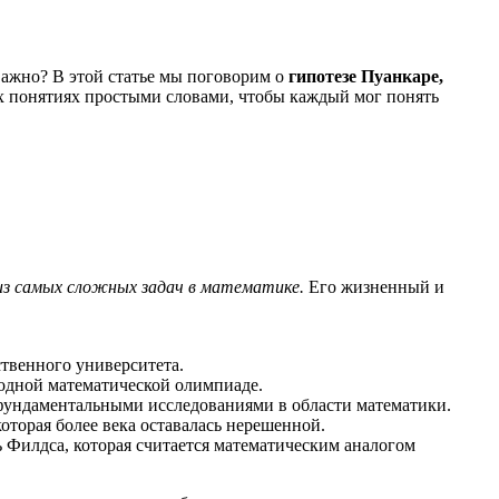
 важно? В этой статье мы поговорим о
гипотезе Пуанкаре,
их понятиях простыми словами, чтобы каждый мог понять
из самых сложных задач в математике.
Его жизненный и
ственного университета.
родной математической олимпиаде.
ь фундаментальными исследованиями в области математики.
 которая более века оставалась нерешенной.
ь Филдса, которая считается математическим аналогом