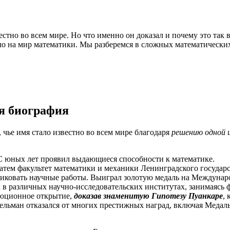
естно во всем мире. Но что именно он доказал и почему это так
яло на мир математики. Мы разберемся в сложных математическ
я биография
чье имя стало известно во всем мире благодаря
решению одной 
. С юных лет проявил выдающиеся способности к математике.
атем факультет математики и механики Ленинградского государ
бликовать научные работы. Выиграл золотую медаль на Междуна
ал в различных научно-исследовательских институтах, занимаяс
люционное открытие,
доказав знаменитую Гипотезу Пуанкаре
,
рельман отказался от многих престижных наград, включая Медал