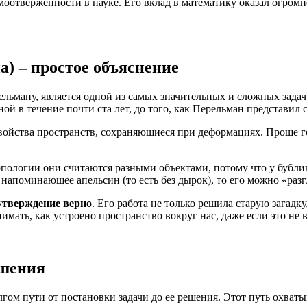
моотверженности в науке. Его вклад в математику оказал огромн
) – простое объяснение
ельману, является одной из самых значительных и сложных зада
й в течение почти ста лет, до того, как Перельман представил с
 свойства пространств, сохраняющиеся при деформациях. Проще 
топологии они считаются разными объектами, потому что у бублик
, напоминающее апельсин (то есть без дырок), то его можно «раз
 утверждение верно
. Его работа не только решила старую загадк
мать, как устроено пространство вокруг нас, даже если это не в
ешения
гом пути от постановки задачи до ее решения. Этот путь охваты