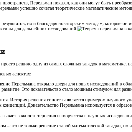
ы пространств, Перельман показал, как они могут быть преобра
Перельман успешно сочетал теоретические математические мето
 результатов, но и благодаря новаторским методам, которые он 
ективы для дальнейших исследований.
ки
просто решило одну из самых сложных загадок в математике, н
чевых аспектах:
шение Перельмана открыло двери для новых исследований в обла
о развитие. Это доказательство стало мощным стимулом для разв
ытия. История решения гипотезы является примером научного уп
х концепций. Доказательство Перельмана используется в образ
казывает важность терпения и творчества в научных исследовани
м – это не только решение старой математической загадки, но 