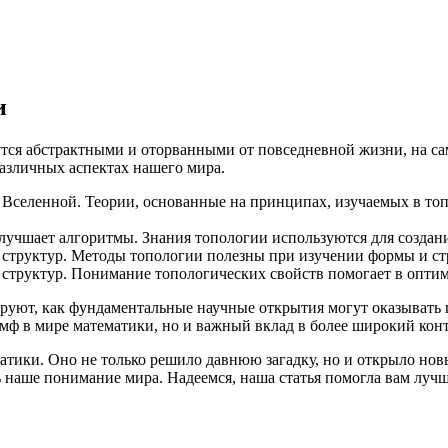
и
утся абстрактными и оторванными от повседневной жизни, на с
азличных аспектах нашего мира.
у Вселенной. Теории, основанные на принципах, изучаемых в то
улучшает алгоритмы. Знания топологии используются для создан
х структур. Методы топологии полезны при изучении формы и ст
ых структур. Понимание топологических свойств помогает в опти
руют, как фундаментальные научные открытия могут оказывать 
мф в мире математики, но и важный вклад в более широкий конт
атики. Оно не только решило давнюю загадку, но и открыло нов
ь наше понимание мира. Надеемся, наша статья помогла вам лучш