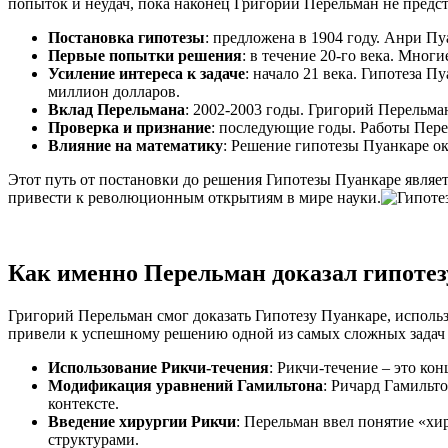
попыток и неудач, пока наконец Григорий Перельман не предс
Постановка гипотезы
: предложена в 1904 году. Анри П
Первые попытки решения
: в течение 20-го века. Мно
Усиление интереса к задаче
: начало 21 века. Гипотеза 
миллион долларов.
Вклад Перельмана
: 2002-2003 годы. Григорий Перельман
Проверка и признание
: последующие годы. Работы Пере
Влияние на математику
: Решение гипотезы Пуанкаре ок
Этот путь от постановки до решения Гипотезы Пуанкаре являет
привести к революционным открытиям в мире науки.
Как именно Перельман доказал гипотез
Григорий Перельман смог доказать Гипотезу Пуанкаре, использ
привели к успешному решению одной из самых сложных задач 
Использование Рикчи-течения
: Рикчи-течение – это ко
Модификация уравнений Гамильтона
: Ричард Гамильт
контексте.
Введение хирургии Рикчи
: Перельман ввел понятие «хи
структурами.