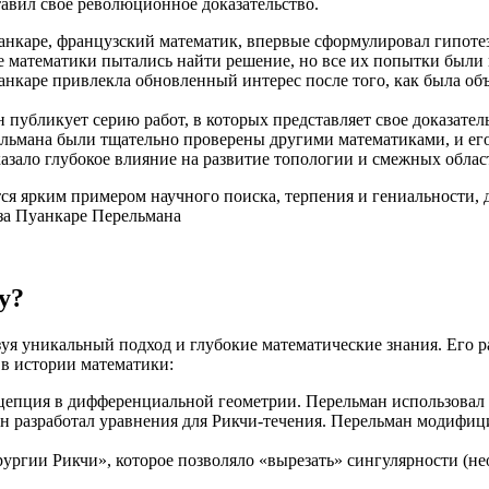
тавил свое революционное доказательство.
уанкаре, французский математик, впервые сформулировал гипоте
гие математики пытались найти решение, но все их попытки были
Пуанкаре привлекла обновленный интерес после того, как была о
 публикует серию работ, в которых представляет свое доказател
льмана были тщательно проверены другими математиками, и его
азало глубокое влияние на развитие топологии и смежных облас
ся ярким примером научного поиска, терпения и гениальности, 
у?
уя уникальный подход и глубокие математические знания. Его р
в истории математики:
нцепция в дифференциальной геометрии. Перельман использовал е
он разработал уравнения для Рикчи-течения. Перельман модифиц
рургии Рикчи», которое позволяло «вырезать» сингулярности (не