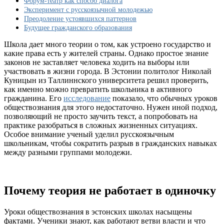
Форум-театр как способ диалога
гражданами.
Эксперимент с русскоязычной молодежью
Опыт
Преодоление устоявшихся паттернов
Эстонии
Будущее гражданского образования
Школа дает много теории о том, как устроено государство и
какие права есть у жителей страны. Однако простое знание
законов не заставляет человека ходить на выборы или
участвовать в жизни города. В Эстонии политолог Николай
Куницын из Таллиннского университета решил проверить,
как именно можно превратить школьника в активного
гражданина. Его
исследование
показало, что обычных уроков
обществознания для этого недостаточно. Нужен иной подход,
позволяющий не просто заучить текст, а попробовать на
практике разобраться в сложных жизненных ситуациях.
Особое внимание ученый уделил русскоязычным
школьникам, чтобы сократить разрыв в гражданских навыках
между разными группами молодежи.
Почему теория не работает в одиночку
Уроки обществознания в эстонских школах насыщены
фактами. Ученики знают, как работают ветви власти и что