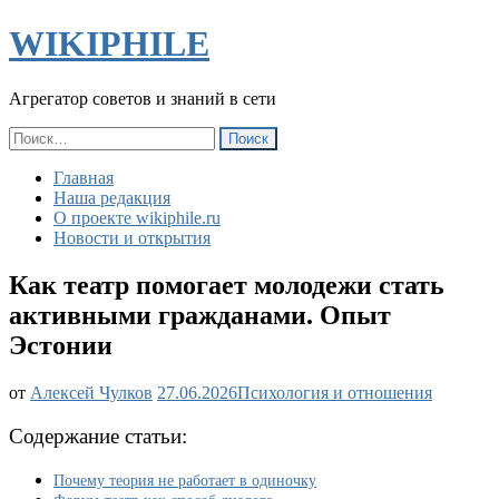
WIKIPHILE
Агрегатор советов и знаний в сети
Найти:
Главная
Наша редакция
О проекте wikiphile.ru
Новости и открытия
Как театр помогает молодежи стать
активными гражданами. Опыт
Эстонии
Как
от
Алексей Чулков
27.06.2026
Психология и отношения
театр
помогает
Содержание статьи:
молодежи
стать
Почему теория не работает в одиночку
активными