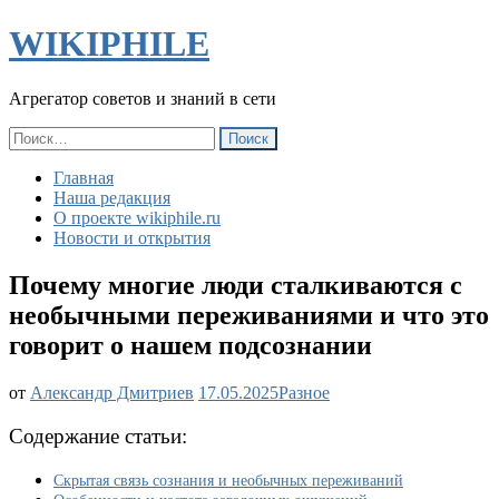
WIKIPHILE
Агрегатор советов и знаний в сети
Найти:
Главная
Наша редакция
О проекте wikiphile.ru
Новости и открытия
Почему многие люди сталкиваются с
необычными переживаниями и что это
говорит о нашем подсознании
Почему
от
Александр Дмитриев
17.05.2025
Разное
многие
люди
Содержание статьи:
сталкиваются
с
Скрытая связь сознания и необычных переживаний
необычными