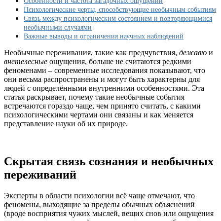
Особенности и частота загадочных ощущений
переживаниями
Психологические черты, способствующие необычным событиям
и
Связь между психологическим состоянием и повторяющимися
что
необычными случаями
это
Важные выводы и ограничения научных наблюдений
говорит
о
Необычные переживания, такие как предчувствия,
дежавю
и
нашем
внетелесные
ощущения, больше не считаются редкими
подсознании
феноменами – современные исследования показывают, что
они весьма распространены и могут быть характерны для
людей с определёнными внутренними особенностями. Эта
статья раскрывает, почему такие необычные события
встречаются гораздо чаще, чем принято считать, с какими
психологическими чертами они связаны и как меняется
представление науки об их природе.
Скрытая связь сознания и необычных
переживаний
Эксперты в области психологии всё чаще отмечают, что
феномены, выходящие за пределы обычных объяснений
(вроде восприятия чужих мыслей, вещих снов или ощущения