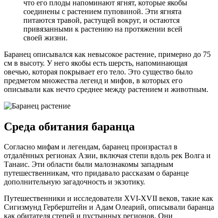
что его плоды напоминают ягнят, которые якобы
соединены с растением пуповиной. Эти ягнята
питаются травой, растущей вокруг, и остаются
привязанными к растению на протяжении всей
своей жизни.
Баранец описывался как невысокое растение, примерно до 75
см в высоту. У него якобы есть шерсть, напоминающая
овечью, которая покрывает его тело. Это существо было
предметом множества легенд и мифов, в которых его
описывали как нечто среднее между растением и животным.
Среда обитания баранца
Согласно мифам и легендам, баранец произрастал в
отдалённых регионах Азии, включая степи вдоль рек Волга и
Танаис. Эти области были малознакомы западным
путешественникам, что придавало рассказам о баранце
дополнительную загадочность и экзотику.
Путешественники и исследователи XVI-XVII веков, такие как
Сигизмунд Герберштейн и Адам Олеарий, описывали баранца
как обитателя степей и пустынных регионов. Они