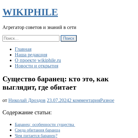
WIKIPHILE
Агрегатор советов и знаний в сети
Найти:
Главная
Наша редакция
О проекте wikiphile.ru
Новости и открытия
Существо баранец: кто это, как
выглядит, где обитает
к
от
Николай Дроздов
23.07.2024
2 комментария
Разное
записи
Существо
Содержание статьи:
баранец:
кто
Баранец: особенности существа
это,
Среда обитания баранца
как
Чем питается баранец?