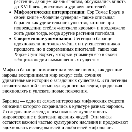
растении, дающем жизнь ягнятам, обсуждались вплоть
до XVIII века, восхищая и удивляя читателей.
Мифологические интерпретации
: Сэр Томас Браун в
своей книге «Ходячие суеверия» также описывал
баранец как удивительное существо, которое при
повреждении стебля «истекало кровью» и продолжало
жить даже тогда, когда другие растения погибали.
Современные упоминания
: Легенды о баранце
вдохновляли не только учёных и путешественников
прошлого, но и современных писателей, таких как
Хорхе Луис Борхес, который упомянул его в своей
«Энциклопедии вымышленных существ».
Мифы о баранце помогают нам лучше понять, как древние
народы воспринимали мир вокруг себя, сочиняя
удивительные истории о загадочных существах. Эти легенды
остаются важной частью культурного наследия, продолжая
вдохновлять и увлекать новые поколения.
Баранец — одно из самых интересных мифических существ,
описания которого сохранились в культуре разных народов.
Исследование легенд о нем помогает лучше понять
мировоззрение и фантазии древних людей. Эти мифы
остаются важной частью культурного наследия и продолжают
вдохновлять исследователей и любителей мифологии.