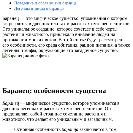
выглядит,
Поведение и образ жизни баранца
где
Легенды и мифы о баранце
обитает
Баранец — это мифическое существо, упоминания о котором
встречаются в древних текстах и рассказах путешественников.
Это уникальное создание, которое сочетает в себе черты
растения и животного, привлекало внимание людей на
протяжении многих веков. В этой статье будут рассмотрены
его особенности, его среда обитания, рацион питания, а также
легенды и мифы, окружающие это загадочное существо.
Баранец: особенности существа
Баранец
— мифическое существо, которое упоминается в
древних легендах и рассказах путешественников. Он
представляет собой странное сочетание растения и
животного, что делает его уникальным и загадочным.
Основная особенность
баранца
заключается в том,