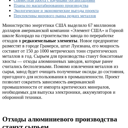
Совместная работа с научными организациями
План
Планы по масштабированию производства
по
Экологические и экономические выгоды проекта
переработке
Перспективы мирового рынка редких металлов
1000
тонн
Министерство энергетики США выделило 67 миллионов
отходов
долларов американской компании «Элемент США» и Горной
школе Колорадо на строительство завода по переработке
отходов в
редкоземельные элементы
. Новое предприятие
разместят в городе Грамерси, штат Луизиана, его мощность
составит от 150 до 1000 метрических тонн стратегических
металлов в год. Сырьем для производства станут бокситовые
хвосты — отходы алюминиевых заводов, которые ранее
считались бесполезными. Помимо извлечения металлов из
сырья, завод будет очищать полученные оксиды до состояния,
пригодного для использования в промышленности. Проект
позволит сократить зависимость американской
промышленности от импорта критических минералов,
необходимых для выпуска электроники, аккумуляторов и
оборонной техники.
Отходы алюминиевого производства
станут сырьем