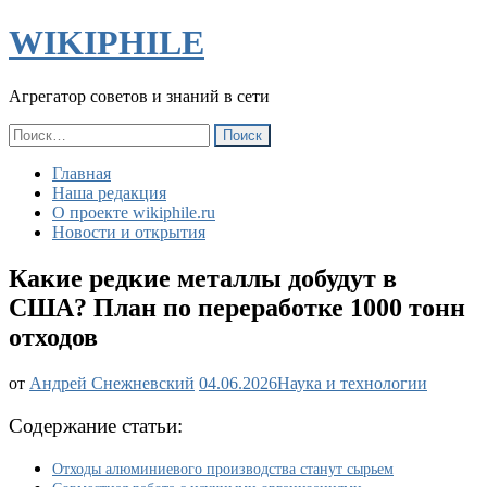
WIKIPHILE
Агрегатор советов и знаний в сети
Найти:
Главная
Наша редакция
О проекте wikiphile.ru
Новости и открытия
Какие редкие металлы добудут в
США? План по переработке 1000 тонн
отходов
Какие
от
Андрей Снежневский
04.06.2026
Наука и технологии
редкие
металлы
Содержание статьи:
добудут
в
Отходы алюминиевого производства станут сырьем
США?