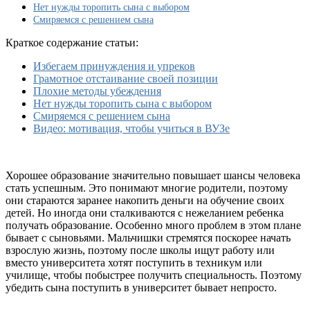
в
Нет нужды торопить сына с выбором
университет
Смиряемся с решением сына
Краткое содержание статьи:
Избегаем принуждения и упреков
Грамотное отстаивание своей позиции
Плохие методы убеждения
Нет нужды торопить сына с выбором
Смиряемся с решением сына
Видео: мотивация, чтобы учиться в ВУЗе
Хорошее образование значительно повышает шансы человека
стать успешным. Это понимают многие родители, поэтому
они стараются заранее накопить деньги на обучение своих
детей. Но иногда они сталкиваются с нежеланием ребенка
получать образование. Особенно много проблем в этом плане
бывает с сыновьями. Мальчишки стремятся поскорее начать
взрослую жизнь, поэтому после школы ищут работу или
вместо университета хотят поступить в техникум или
училище, чтобы побыстрее получить специальность. Поэтому
убедить сына поступить в университет бывает непросто.