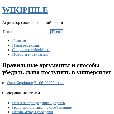
WIKIPHILE
Агрегатор советов и знаний в сети
Найти:
Главная
Наша редакция
О проекте wikiphile.ru
Новости и открытия
Правильные аргументы и способы
убедить сына поступить в университет
Правильные
от
Олег Кербиков
21.06.2020
Разное
аргументы
и
Содержание статьи:
способы
убедить
Избегаем принуждения и упреков
сына
Грамотное отстаивание своей позиции
поступить
Плохие методы убеждения