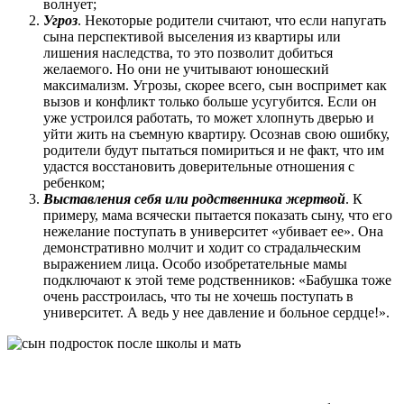
волнует;
Угроз
. Некоторые родители считают, что если напугать
сына перспективой выселения из квартиры или
лишения наследства, то это позволит добиться
желаемого. Но они не учитывают юношеский
максимализм. Угрозы, скорее всего, сын воспримет как
вызов и конфликт только больше усугубится. Если он
уже устроился работать, то может хлопнуть дверью и
уйти жить на съемную квартиру. Осознав свою ошибку,
родители будут пытаться помириться и не факт, что им
удастся восстановить доверительные отношения с
ребенком;
Выставления себя или родственника жертвой
. К
примеру, мама всячески пытается показать сыну, что его
нежелание поступать в университет «убивает ее». Она
демонстративно молчит и ходит со страдальческим
выражением лица. Особо изобретательные мамы
подключают к этой теме родственников: «Бабушка тоже
очень расстроилась, что ты не хочешь поступать в
университет. А ведь у нее давление и больное сердце!».