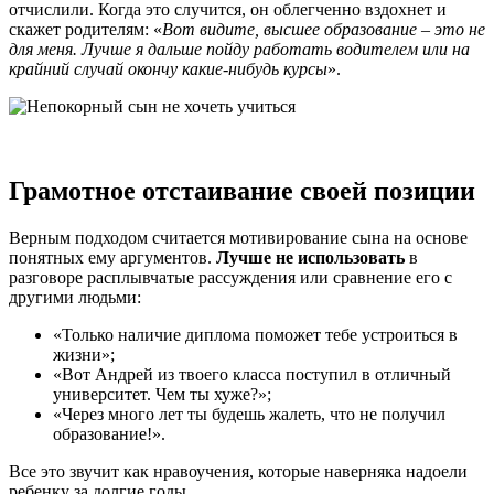
отчислили. Когда это случится, он облегченно вздохнет и
скажет родителям: «
Вот видите, высшее образование – это не
для меня. Лучше я дальше пойду работать водителем или на
крайний случай окончу какие-нибудь курсы
».
Грамотное отстаивание своей позиции
Верным подходом считается мотивирование сына на основе
понятных ему аргументов.
Лучше не использовать
в
разговоре расплывчатые рассуждения или сравнение его с
другими людьми:
«Только наличие диплома поможет тебе устроиться в
жизни»;
«Вот Андрей из твоего класса поступил в отличный
университет. Чем ты хуже?»;
«Через много лет ты будешь жалеть, что не получил
образование!».
Все это звучит как нравоучения, которые наверняка надоели
ребенку за долгие годы.