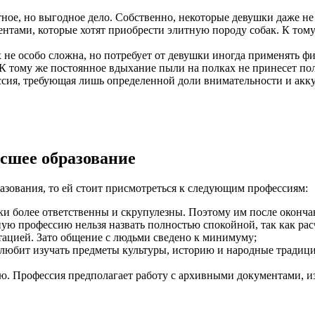
ное, но выгодное дело. Собственно, некоторые девушки даже не 
ентами, которые хотят приобрести элитную породу собак. К том
х не особо сложна, но потребует от девушки иногда применять 
 К тому же постоянное вдыхание пыли на полках не принесет по
ессия, требующая лишь определенной доли внимательности и акк
сшее образование
разования, то ей стоит присмотреться к следующим профессиям:
шки более ответственны и скрупулезны. Поэтому им после окончан
ную профессию нельзя назвать полностью спокойной, так как ра
ацией. Зато общение с людьми сведено к минимуму;
я любит изучать предметы культуры, историю и народные традици
ю. Профессия предполагает работу с архивными документами, из