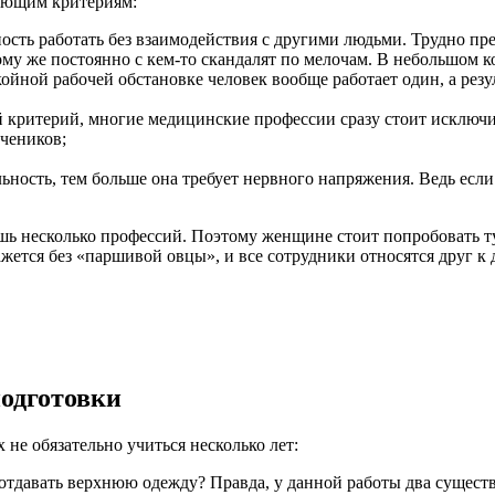
дующим критериям:
сть работать без взаимодействия с другими людьми. Трудно пре
тому же постоянно с кем-то скандалят по мелочам. В небольшом к
йной рабочей обстановке человек вообще работает один, а резу
критерий, многие медицинские профессии сразу стоит исключит
учеников;
льность, тем больше она требует нервного напряжения. Ведь если
ь несколько профессий. Поэтому женщине стоит попробовать ту 
ется без «паршивой овцы», и все сотрудники относятся друг к д
одготовки
 не обязательно учиться несколько лет:
 отдавать верхнюю одежду? Правда, у данной работы два существ