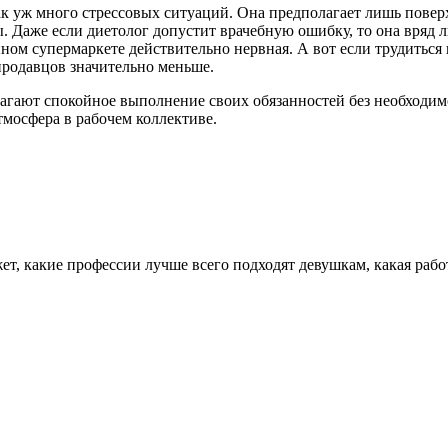
 так уж много стрессовых ситуаций. Она предполагает лишь пове
 Даже если диетолог допустит врачебную ошибку, то она вряд л
упном супермаркете действительно нервная. А вот если трудитьс
 продавцов значительно меньше.
агают спокойное выполнение своих обязанностей без необходим
тмосфера в рабочем коллективе.
ет, какие профессии лучше всего подходят девушкам, какая раб