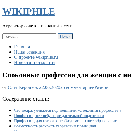
WIKIPHILE
Агрегатор советов и знаний в сети
Найти:
Главная
Наша редакция
О проекте wikiphile.ru
Новости и открытия
Спокойные профессии для женщин с ни
к
от
Олег Кербиков
22.06.2020
25 комментариев
Разное
записи
Спокойные
Содержание статьи:
профессии
для
Что подразумевается под понятием «спокойная профессия»?
женщин
Профессии, не требующие длительной подготовки
с
Профессии, для которых необходимо высшее образование
низким
Возможность раскрыть творческий потенциал
уровнем