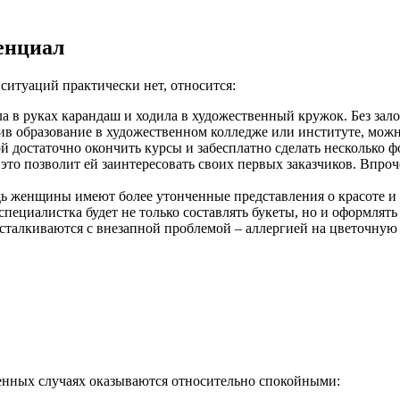
енциал
ситуаций практически нет, относится:
ала в руках карандаш и ходила в художественный кружок. Без за
в образование в художественном колледже или институте, можно 
рой достаточно окончить курсы и забесплатно сделать несколько
то позволит ей заинтересовать своих первых заказчиков. Впроч
ь женщины имеют более утонченные представления о красоте и 
пециалистка будет не только составлять букеты, но и оформля
сталкиваются с внезапной проблемой – аллергией на цветочную 
ленных случаях оказываются относительно спокойными: