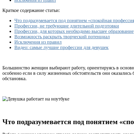
Исключения из правил
стресса
Краткое содержание статьи:
Что подразумевается под понятием «спокойная професси
Профессии, не требующие длительной подготовки
Профессии, для которых необходимо высшее образование
Возможность раскрыть творческий потенциал
Исключения из правил
Видео: самые лучшие профессии для девушек
Большинство женщин выбирают работу, ориентируясь в основном
особенно если в силу жизненных обстоятельств они оказались 
обстановка.
Что подразумевается под понятием «сп