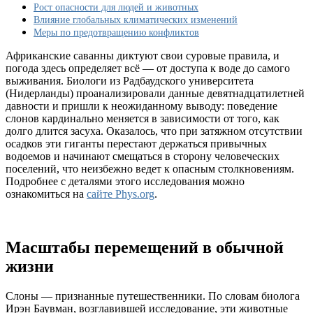
ближе
Рост опасности для людей и животных
к
Влияние глобальных климатических изменений
поселениям
Меры по предотвращению конфликтов
людей
Африканские саванны диктуют свои суровые правила, и
погода здесь определяет всё — от доступа к воде до самого
выживания. Биологи из Радбаудского университета
(Нидерланды) проанализировали данные девятнадцатилетней
давности и пришли к неожиданному выводу: поведение
слонов кардинально меняется в зависимости от того, как
долго длится засуха. Оказалось, что при затяжном отсутствии
осадков эти гиганты перестают держаться привычных
водоемов и начинают смещаться в сторону человеческих
поселений, что неизбежно ведет к опасным столкновениям.
Подробнее с деталями этого исследования можно
ознакомиться на
сайте Phys.org
.
Масштабы перемещений в обычной
жизни
Слоны — признанные путешественники. По словам биолога
Ирэн Баувман, возглавившей исследование, эти животные