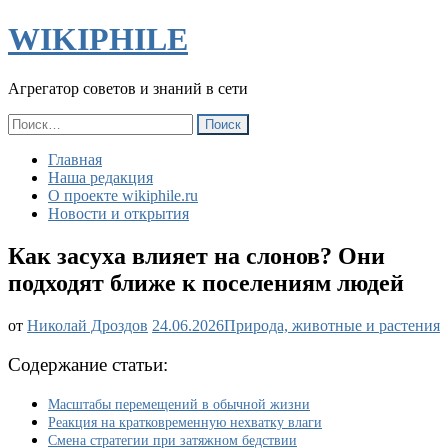
WIKIPHILE
Агрегатор советов и знаний в сети
Найти:
Главная
Наша редакция
О проекте wikiphile.ru
Новости и открытия
Как засуха влияет на слонов? Они
подходят ближе к поселениям людей
Как
от
Николай Дроздов
24.06.2026
Природа, животные и растения
засуха
влияет
Содержание статьи:
на
слонов?
Масштабы перемещений в обычной жизни
Они
Реакция на кратковременную нехватку влаги
подходят
Смена стратегии при затяжном бедствии