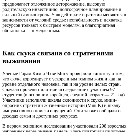
предполагает отложенное деторождение, высокую
родительскую инвестицию, долгосрочное планирование и
сильный самоконтроль. У людей такие стратегии меняются в
зависимости от условий среды: нестабильность и нехватка
ресурсов толкают к быстрым моделям, а благоприятная
обстановка — к медленным.
Как скука связана со стратегиями
выживания
Ученые Гарам Ким и Чхве Ынсу проверили гипотезу о том,
что скука коррелирует с ускоренным темпом жизни как на
уровне отдельного человека, так и на уровне целых стран.
Сначала провели пилотное исследование с участием 97
студентов (в основном корейцев, средний возраст — 21 год).
Участники заполняли шкалы склонности к скуке, мини-
опросник стратегий жизненной истории (Mini-K) и шкалу
импульсивного поиска ощущений. Они также сообщали о
доходах семьи и доступных ресурсах.
В первом основном исследовании участвовали 298 взрослых,
набранных через онлайн-панель. Здесь повторили пилотные