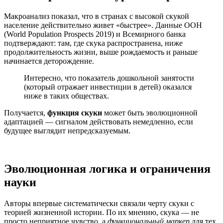
Макроанализ показал, что в странах с высокой скукой
население действительно живет «быстрее». Данные ООН
(World Population Prospects 2019) и Всемирного банка
подтверждают: там, где скука распространена, ниже
продолжительность жизни, выше рождаемость и раньше
начинается деторождение.
Интересно, что показатель дошкольной занятости
(который отражает инвестиции в детей) оказался
ниже в таких обществах.
Получается,
функция скуки
может быть эволюционной
адаптацией — сигналом действовать немедленно, если
будущее выглядит непредсказуемым.
Эволюционная логика и ограничения
науки
Авторы впервые систематически связали черту скуки с
теорией жизненной истории. По их мнению, скука — не
просто неприятное чувство, а
функциональный маркер
для тех,