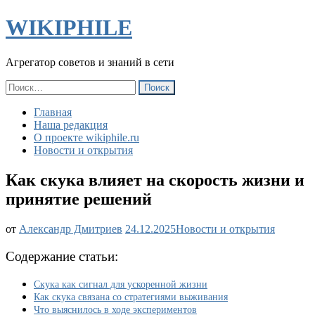
WIKIPHILE
Агрегатор советов и знаний в сети
Найти:
Главная
Наша редакция
О проекте wikiphile.ru
Новости и открытия
Как скука влияет на скорость жизни и
принятие решений
Как
от
Александр Дмитриев
24.12.2025
Новости и открытия
скука
влияет
Содержание статьи:
на
скорость
Скука как сигнал для ускоренной жизни
жизни
Как скука связана со стратегиями выживания
и
Что выяснилось в ходе экспериментов