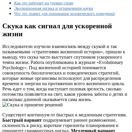
принятие
Как это работает на уровне стран
решений
Эволюционная логика и ограничения науки
Что это значит для понимания человеческого поведения
Скука как сигнал для ускоренной
жизни
Исследователи изучили взаимосвязь между скукой и так
называемыми «стратегиями жизненной истории», пришли к
выводу, что скука часто выступает спутником ускоренного
темпа жизни. Работа опубликована в журнале «Evolutionary
Psychology». Под жизненной историей понимается
совокупность биологических и поведенческих стратегий,
которые живые организмы используют для распределения
времени и энергии на протяжении всего жизненного цикла.
Речь идет о том, когда наступает половая зрелость, сколько
потомства появляется на свет, каков уровень заботы о детях и
насколько длинной оказывается сама жизнь.
Существует континуум от быстрых к медленным стратегиям.
Быстрый вариант
подразумевает раннее размножение,
склонность к риску, короткие горизонты планирования и
приоритет сиюминутных наград.
Медленный вариант