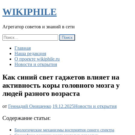
WIKIPHILE
Агрегатор советов и знаний в сети
Найти:
Главная
Наша редакция
О проекте wikiphile.ru
Новости и открытия
Как синий свет гаджетов влияет на
активность коры головного мозга у
людей разного возраста
Как
от
Геннадий Онищенко
19.12.2025
Новости и открытия
синий
свет
Содержание статьи:
гаджетов
влияет
Биологические механизмы восприятия синего спектра
на