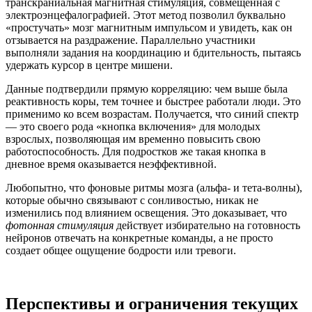
транскраниальная магнитная стимуляция, совмещенная с
электроэнцефалографией. Этот метод позволил буквально
«простучать» мозг магнитным импульсом и увидеть, как он
отзывается на раздражение. Параллельно участники
выполняли задания на координацию и бдительность, пытаясь
удержать курсор в центре мишени.
Данные подтвердили прямую корреляцию: чем выше была
реактивность коры, тем точнее и быстрее работали люди. Это
применимо ко всем возрастам. Получается, что синий спектр
— это своего рода «кнопка включения» для молодых
взрослых, позволяющая им временно повысить свою
работоспособность. Для подростков же такая кнопка в
дневное время оказывается неэффективной.
Любопытно, что фоновые ритмы мозга (альфа- и тета-волны),
которые обычно связывают с сонливостью, никак не
изменились под влиянием освещения. Это доказывает, что
фотонная стимуляция
действует избирательно на готовность
нейронов отвечать на конкретные команды, а не просто
создает общее ощущение бодрости или тревоги.
Перспективы и ограничения текущих