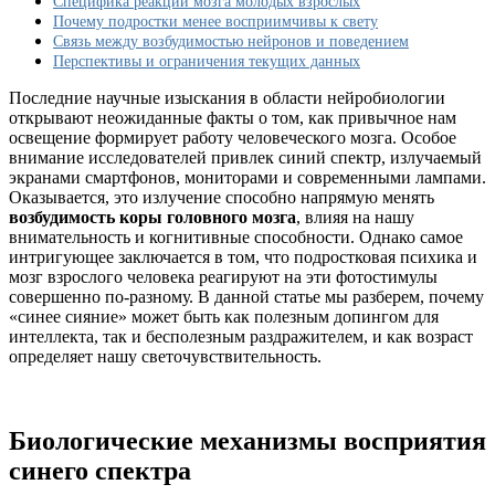
Специфика реакции мозга молодых взрослых
активность
Почему подростки менее восприимчивы к свету
коры
Связь между возбудимостью нейронов и поведением
головного
Перспективы и ограничения текущих данных
мозга
у
Последние научные изыскания в области нейробиологии
людей
открывают неожиданные факты о том, как привычное нам
разного
освещение формирует работу человеческого мозга. Особое
возраста
внимание исследователей привлек синий спектр, излучаемый
экранами смартфонов, мониторами и современными лампами.
Оказывается, это излучение способно напрямую менять
возбудимость коры головного мозга
, влияя на нашу
внимательность и когнитивные способности. Однако самое
интригующее заключается в том, что подростковая психика и
мозг взрослого человека реагируют на эти фотостимулы
совершенно по-разному. В данной статье мы разберем, почему
«синее сияние» может быть как полезным допингом для
интеллекта, так и бесполезным раздражителем, и как возраст
определяет нашу светочувствительность.
Биологические механизмы восприятия
синего спектра