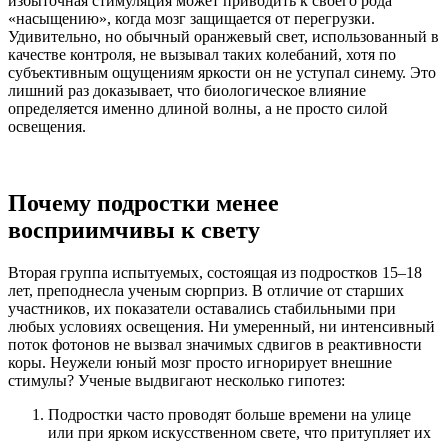
избыточная стимуляция может приводить к своего рода
«насыщению», когда мозг защищается от перегрузки.
Удивительно, но обычный оранжевый свет, использованный в
качестве контроля, не вызывал таких колебаний, хотя по
субъективным ощущениям яркости он не уступал синему. Это
лишний раз доказывает, что биологическое влияние
определяется именно длиной волны, а не просто силой
освещения.
Почему подростки менее
восприимчивы к свету
Вторая группа испытуемых, состоящая из подростков 15–18
лет, преподнесла ученым сюрприз. В отличие от старших
участников, их показатели оставались стабильными при
любых условиях освещения. Ни умеренный, ни интенсивный
поток фотонов не вызвал значимых сдвигов в реактивности
коры. Неужели юный мозг просто игнорирует внешние
стимулы? Ученые выдвигают несколько гипотез:
Подростки часто проводят больше времени на улице
или при ярком искусственном свете, что притупляет их