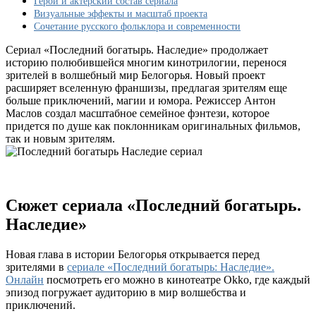
Герои и актерский состав сериала
мир
Визуальные эффекты и масштаб проекта
русских
Сочетание русского фольклора и современности
сказок
Сериал «Последний богатырь. Наследие» продолжает
историю полюбившейся многим кинотрилогии, перенося
зрителей в волшебный мир Белогорья. Новый проект
расширяет вселенную франшизы, предлагая зрителям еще
больше приключений, магии и юмора. Режиссер Антон
Маслов создал масштабное семейное фэнтези, которое
придется по душе как поклонникам оригинальных фильмов,
так и новым зрителям.
Сюжет сериала «Последний богатырь.
Наследие»
Новая глава в истории Белогорья открывается перед
зрителями в
сериале «Последний богатырь: Наследие».
Онлайн
посмотреть его можно в кинотеатре Okko, где каждый
эпизод погружает аудиторию в мир волшебства и
приключений.