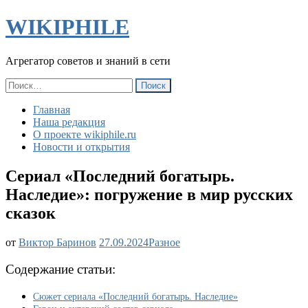
WIKIPHILE
Агрегатор советов и знаний в сети
Найти:
Главная
Наша редакция
О проекте wikiphile.ru
Новости и открытия
Сериал «Последний богатырь.
Наследие»: погружение в мир русских
сказок
Сериал
от
Виктор Баринов
27.09.2024
Разное
«Последний
богатырь.
Содержание статьи:
Наследие»:
погружение
Сюжет сериала «Последний богатырь. Наследие»
в