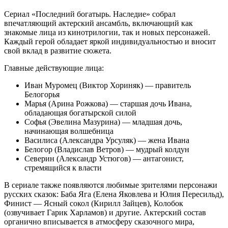
Сериал «Последний богатырь. Наследие» собрал
впечатляющий актерский ансамбль, включающий как
знакомые лица из кинотрилогии, так и новых персонажей.
Каждый герой обладает яркой индивидуальностью и вносит
свой вклад в развитие сюжета.
Главные действующие лица:
Иван Муромец (Виктор Хориняк) — правитель
Белогорья
Марья (Арина Рожкова) — старшая дочь Ивана,
обладающая богатырской силой
Софья (Эвелина Мазурина) — младшая дочь,
начинающая волшебница
Василиса (Александра Урсуляк) — жена Ивана
Белогор (Владислав Ветров) — мудрый колдун
Северин (Александр Устюгов) — антагонист,
стремящийся к власти
В сериале также появляются любимые зрителями персонажи
русских сказок: Баба Яга (Елена Яковлева и Юлия Пересильд),
Финист — Ясный сокол (Кирилл Зайцев), Колобок
(озвучивает Гарик Харламов) и другие. Актерский состав
органично вписывается в атмосферу сказочного мира,