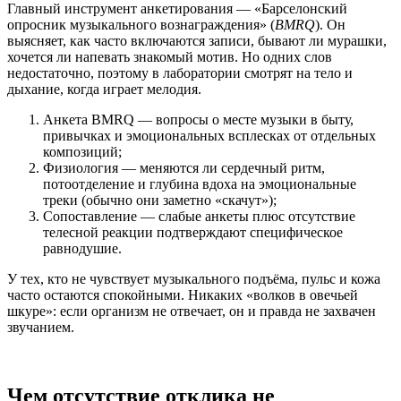
Главный инструмент анкетирования — «Барселонский
опросник музыкального вознаграждения» (
BMRQ
). Он
выясняет, как часто включаются записи, бывают ли мурашки,
хочется ли напевать знакомый мотив. Но одних слов
недостаточно, поэтому в лаборатории смотрят на тело и
дыхание, когда играет мелодия.
Анкета BMRQ — вопросы о месте музыки в быту,
привычках и эмоциональных всплесках от отдельных
композиций;
Физиология — меняются ли сердечный ритм,
потоотделение и глубина вдоха на эмоциональные
треки (обычно они заметно «скачут»);
Сопоставление — слабые анкеты плюс отсутствие
телесной реакции подтверждают специфическое
равнодушие.
У тех, кто не чувствует музыкального подъёма, пульс и кожа
часто остаются спокойными. Никаких «волков в овечьей
шкуре»: если организм не отвечает, он и правда не захвачен
звучанием.
Чем отсутствие отклика не