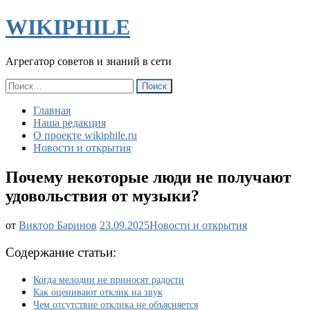
WIKIPHILE
Агрегатор советов и знаний в сети
Найти:
Главная
Наша редакция
О проекте wikiphile.ru
Новости и открытия
Почему некоторые люди не получают
удовольствия от музыки?
Почему
от
Виктор Баринов
23.09.2025
Новости и открытия
некоторые
люди
Содержание статьи:
не
получают
Когда мелодии не приносят радости
удовольствия
Как оценивают отклик на звук
от
Чем отсутствие отклика не объясняется