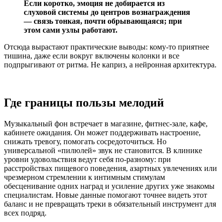
Если коротко, эмоция не добирается из
слуховой системы до центров вознаграждения
— связь тонкая, почти обрывающаяся; при
этом сами узлы работают.
Отсюда вырастают практические выводы: кому-то приятнее
тишина, даже если вокруг включены колонки и все
подпрыгивают от ритма. Не каприз, а нейронная архитектура.
Где границы пользы мелодий
Музыкальный фон встречает в магазине, фитнес-зале, кафе,
кабинете ожидания. Он может поддерживать настроение,
снижать тревогу, помогать сосредоточиться. Но
универсальной «пилюлей» звук не становится. В клинике
уровни удовольствия ведут себя по‑разному: при
расстройствах пищевого поведения, азартных увлечениях или
чрезмерном стремлении к интимным стимулам
обесценивание одних наград и усиление других уже знакомы
специалистам. Новые данные помогают точнее видеть этот
баланс и не превращать треки в обязательный инструмент для
всех подряд.