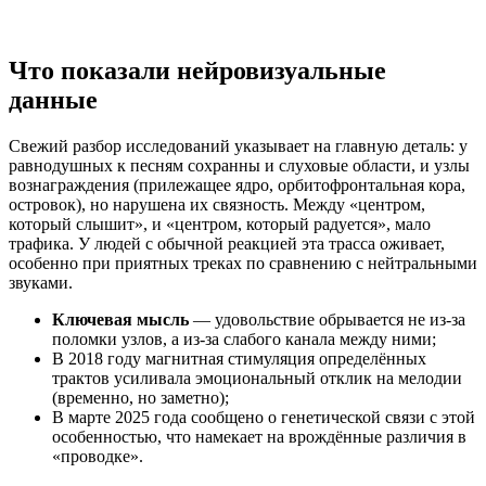
Что показали нейровизуальные
данные
Свежий разбор исследований указывает на главную деталь: у
равнодушных к песням сохранны и слуховые области, и узлы
вознаграждения (прилежащее ядро, орбитофронтальная кора,
островок), но нарушена их связность. Между «центром,
который слышит», и «центром, который радуется», мало
трафика. У людей с обычной реакцией эта трасса оживает,
особенно при приятных треках по сравнению с нейтральными
звуками.
Ключевая мысль
— удовольствие обрывается не из‑за
поломки узлов, а из‑за слабого канала между ними;
В 2018 году магнитная стимуляция определённых
трактов усиливала эмоциональный отклик на мелодии
(временно, но заметно);
В марте 2025 года сообщено о генетической связи с этой
особенностью, что намекает на врождённые различия в
«проводке».