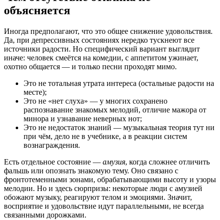
объясняется
Иногда предполагают, что это общее снижение удовольствия.
Да, при депрессивных состояниях нередко тускнеют все
источники радости. Но специфический вариант выглядит
иначе: человек смеётся на комедии, с аппетитом ужинает,
охотно общается — и только песни проходят мимо.
Это не тотальная утрата интереса (остальные радости на
месте);
Это не «нет слуха» — у многих сохранено
распознавание знакомых мелодий, отличие мажора от
минора и узнавание неверных нот;
Это не недостаток знаний — музыкальная теория тут ни
при чём, дело не в учебнике, а в реакции систем
вознаграждения.
Есть отдельное состояние —
амузия
, когда сложнее отличить
фальшь или опознать знакомую тему. Оно связано с
фронтотеменными зонами, обрабатывающими высоту и узоры
мелодии. Но и здесь сюрпризы: некоторые люди с амузией
обожают музыку, реагируют телом и эмоциями. Значит,
восприятие и удовольствие идут параллельными, не всегда
связанными дорожками.