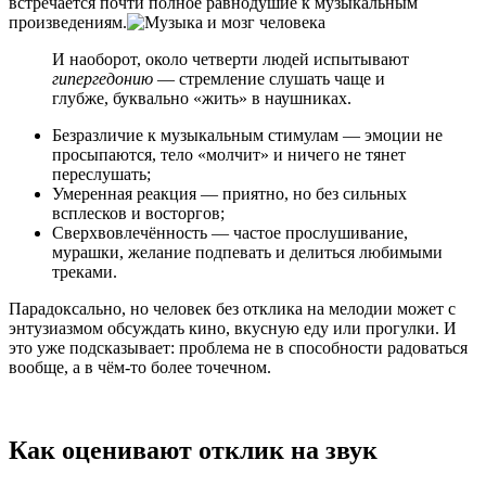
встречается почти полное равнодушие к музыкальным
произведениям.
И наоборот, около четверти людей испытывают
гипергедонию
— стремление слушать чаще и
глубже, буквально «жить» в наушниках.
Безразличие к музыкальным стимулам — эмоции не
просыпаются, тело «молчит» и ничего не тянет
переслушать;
Умеренная реакция — приятно, но без сильных
всплесков и восторгов;
Сверхвовлечённость — частое прослушивание,
мурашки, желание подпевать и делиться любимыми
треками.
Парадоксально, но человек без отклика на мелодии может с
энтузиазмом обсуждать кино, вкусную еду или прогулки. И
это уже подсказывает: проблема не в способности радоваться
вообще, а в чём-то более точечном.
Как оценивают отклик на звук