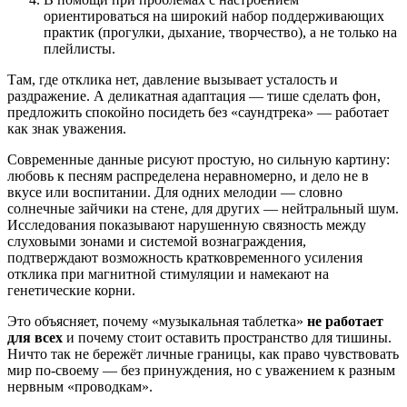
ориентироваться на широкий набор поддерживающих
практик (прогулки, дыхание, творчество), а не только на
плейлисты.
Там, где отклика нет, давление вызывает усталость и
раздражение. А деликатная адаптация — тише сделать фон,
предложить спокойно посидеть без «саундтрека» — работает
как знак уважения.
Современные данные рисуют простую, но сильную картину:
любовь к песням распределена неравномерно, и дело не в
вкусе или воспитании. Для одних мелодии — словно
солнечные зайчики на стене, для других — нейтральный шум.
Исследования показывают нарушенную связность между
слуховыми зонами и системой вознаграждения,
подтверждают возможность кратковременного усиления
отклика при магнитной стимуляции и намекают на
генетические корни.
Это объясняет, почему «музыкальная таблетка»
не работает
для всех
и почему стоит оставить пространство для тишины.
Ничто так не бережёт личные границы, как право чувствовать
мир по‑своему — без принуждения, но с уважением к разным
нервным «проводкам».