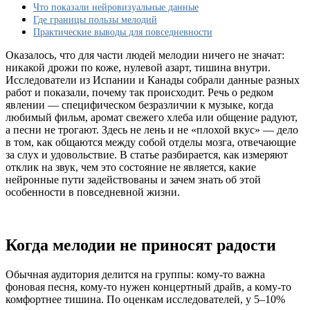
музыки?
Что показали нейровизуальные данные
Где границы пользы мелодий
Практические выводы для повседневности
Оказалось, что для части людей мелодии ничего не значат:
никакой дрожи по коже, нулевой азарт, тишина внутри.
Исследователи из Испании и Канады собрали данные разных
работ и показали, почему так происходит. Речь о редком
явлении — специфическом безразличии к музыке, когда
любимый фильм, аромат свежего хлеба или общение радуют,
а песни не трогают. Здесь не лень и не «плохой вкус» — дело
в том, как общаются между собой отделы мозга, отвечающие
за слух и удовольствие. В статье разбирается, как измеряют
отклик на звук, чем это состояние не является, какие
нейронные пути задействованы и зачем знать об этой
особенности в повседневной жизни.
Когда мелодии не приносят радости
Обычная аудитория делится на группы: кому-то важна
фоновая песня, кому-то нужен концертный драйв, а кому-то
комфортнее тишина. По оценкам исследователей, у 5–10%