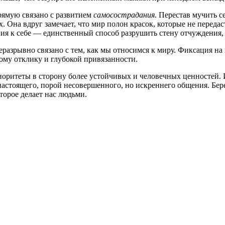
рямую связано с развитием
самосострадания
. Перестав мучить 
 Она вдруг замечает, что мир полон красок, которые не передас
ния к себе — единственный способ разрушить стену отчуждения,
неразрывно связано с тем, как мы относимся к миру. Фиксация на
ому отклику и глубокой привязанности.
ритеты в сторону более устойчивых и человечных ценностей. И
 настоящего, порой несовершенного, но искреннего общения. Бер
торое делает нас людьми.