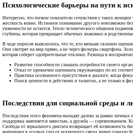
Психологические барьеры на пути к ис
Интересно, что низкие показатели сочувствия у таких женщин 
жесткость вовне. Истинное понимание другого невозможно без
уязвимости не остается. Тепло человеческого общения подмен
глубины, которая превращает обычных знакомых в родственны
В ходе опросов выяснилось, что те, кто меньше склонен оцени
Они смотрят на мир прямо, а не через фильтры смартфона. Зол
которая соберет одобрительные отклики. Разница в восприятии 
Развитие способности слышать потребности своего орган
Отказ от привычки оценивать окружающих по их соотве
Практика осознанного присутствия в диалоге, когда фокус
Поиск ценности в действиях и талантах, а не только в ф
Последствия для социальной среды и л
Последствия этого феномена выходят далеко за рамки личных 
поддержка заменяется завистью, а дружба — соревнованием. Ко
Свобода от зеркального диктата возвращает ей возможность б
морщинки в уголках глаз от искреннего смеха значат гораздо 