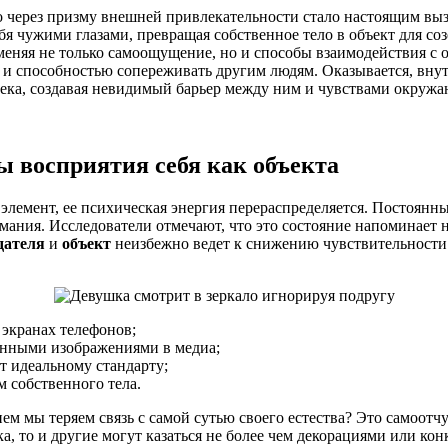
 через призму внешней привлекательности стало настоящим выз
я чужими глазами, превращая собственное тело в объект для соз
, меняя не только самоощущение, но и способы взаимодействия
 и способностью сопереживать другим людям. Оказывается, внут
ека, создавая невидимый барьер между ним и чувствами окруж
 восприятия себя как объекта
лемент, ее психическая энергия перераспределяется. Постоянны
мания. Исследователи отмечают, что это состояние напоминает н
дателя
и
объект
неизбежно ведет к снижению чувствительности
 экранах телефонов;
анными изображениями в медиа;
т идеальному стандарту;
 собственного тела.
ем мы теряем связь с самой сутью своего естества? Это самоот
, то и другие могут казаться не более чем декорациями или кон