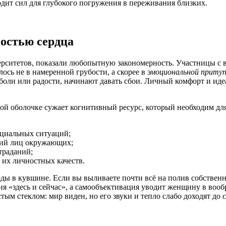
одит сил для глубокого погружения в переживания близких.
остью сердца
ерситетов, показали любопытную закономерность. Участницы с 
ось не в намеренной грубости, а скорее в
эмоциональной приту
оли или радости, начинают давать сбои. Личный комфорт и идеа
ой оболочке сужает когнитивный ресурс, который необходим д
циальных ситуаций;
ний лиц окружающих;
траданий;
 их личностных качеств.
ды в кувшине. Если вы выливаете почти всё на полив собственно
ия «здесь и сейчас», а самообъективация уводит женщину в вооб
ым стеклом: мир виден, но его звуки и тепло слабо доходят до 