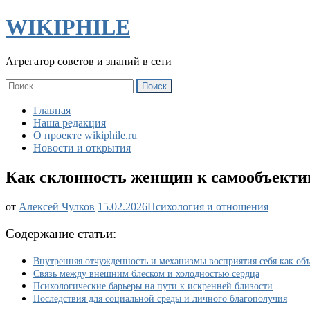
WIKIPHILE
Агрегатор советов и знаний в сети
Найти:
Главная
Наша редакция
О проекте wikiphile.ru
Новости и открытия
Как склонность женщин к самообъектив
Как
от
Алексей Чулков
15.02.2026
Психология и отношения
склонность
женщин
Содержание статьи:
к
самообъективации
Внутренняя отчужденность и механизмы восприятия себя как объ
влияет
Связь между внешним блеском и холодностью сердца
на
Психологические барьеры на пути к искренней близости
их
Последствия для социальной среды и личного благополучия
уровень