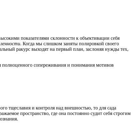
высокими показателями склонности к объективации себя
пленности
. Когда мы слишком заняты полировкой своего
льный ракурс выходят на первый план, заслоняя нужды тех,
ля полноценного сопереживания и понимания мотивов
го тщеславия и контроля над внешностью, то для сада
ражаемое пространство, где она постоянно судит себя строгим
сознания.