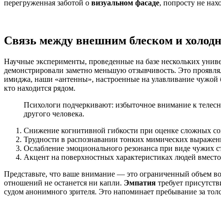
перегруженная заботой о
визуальном фасаде
, попросту не нах
Связь между внешним блеском и холодн
Научные эксперименты, проведенные на базе нескольких унив
демонстрировали заметно меньшую отзывчивость. Это проявлял
имиджа, наши «антенны», настроенные на улавливание чужой б
кто находится рядом.
Психологи подчеркивают: избыточное внимание к телесн
другого человека.
Снижение когнитивной гибкости при оценке сложных со
Трудности в распознавании тонких мимических выраже
Ослабление эмоционального резонанса при виде чужих с
Акцент на поверхностных характеристиках людей вместо
Представьте, что ваше внимание — это ограниченный объем во
отношений не останется ни капли.
Эмпатия
требует присутств
судом анонимного зрителя. Это напоминает пребывание за толст