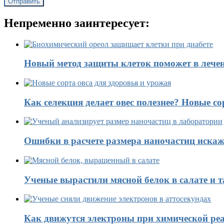
Непременно заинтересует:
Новый метод защиты клеток поможет в лечен
Как селекция делает овес полезнее? Новые со
Ошибки в расчете размера наночастиц искаж
Ученые вырастили мясной белок в салате и 
Как движутся электроны при химической реа