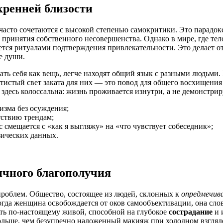
кренней близости
часто сочетаются с высокой степенью самокритики. Это парадок
 принятия собственного несовершенства. Однако в мире, где те
яется ритуалами подтверждения привлекательности. Это делает
е души.
вать себя как вещь, легче находят общий язык с разными людьми
отистый свет заката для них — это повод для общего восхищения
здесь колоссальна: жизнь проживается изнутри, а не демонстрир
изма без осуждения;
тствию трендам;
 смещается с «как я выгляжу» на «что чувствует собеседник»;
изических данных.
ичного благополучия
проблем. Общество, состоящее из людей, склонных к
опредмечив
гда женщина освобождается от оков самообъективации, она слов
ыть по-настоящему живой, способной на глубокое
сострадание
и 
больше, чем безупречно наложенный макияж при холодном взгляд