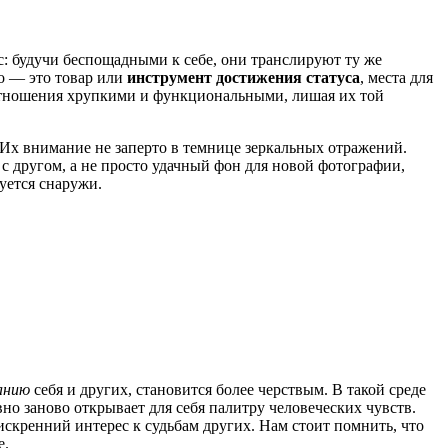
с: будучи беспощадными к себе, они транслируют ту же
ло — это товар или
инструмент достижения статуса
, места для
 отношения хрупкими и функциональными, лишая их той
. Их внимание не заперто в темнице зеркальных отражений.
 с другом, а не просто удачный фон для новой фотографии,
уется снаружи.
анию
себя и других, становится более черствым. В такой среде
но заново открывает для себя палитру человеческих чувств.
искренний интерес к судьбам других. Нам стоит помнить, что
е.