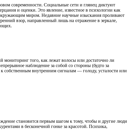
овом современности. Социальные сети и глянец диктуют
ерцания и оценки. Это явление, известное в психологии как
 с окружающим миром. Недавние научные изыскания проливают
ренний взор, направленный лишь на отражение в зеркале,
ающих.
й мониторинг того, как лежат волосы или достаточно ли
епрерывное наблюдение за собой со стороны (будто за
 к собственным внутренним сигналам — голоду, усталости или
чуждение становится первым шагом к тому, чтобы и другие люди
курентами в бесконечной гонке за красотой. Психика,