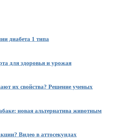
ии диабета 1 типа
рта для здоровья и урожая
ают их свойства? Решение ученых
табаке: новая альтернатива животным
кции? Видео в аттосекундах