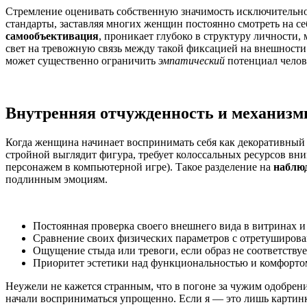
эмпатии?
Стремление оценивать собственную значимость исключительно
стандарты, заставляя многих женщин постоянно смотреть на себ
самообъективация
, проникает глубоко в структуру личности
свет на тревожную связь между такой фиксацией на внешности
может существенно ограничить
эмпатический
потенциал челов
Внутренняя отчужденность и механизмы
Когда женщина начинает воспринимать себя как декоративный э
стройной выглядит фигура, требует колоссальных ресурсов вни
персонажем в компьютерной игре). Такое разделение на
наблю
подлинным эмоциям.
Постоянная проверка своего внешнего вида в витринах и
Сравнение своих физических параметров с отретуширов
Ощущение стыда или тревоги, если образ не соответствуе
Приоритет эстетики над функциональностью и комфортом
Неужели не кажется странным, что в погоне за чужим одобрени
начали восприниматься упрощенно. Если я — это лишь картинка