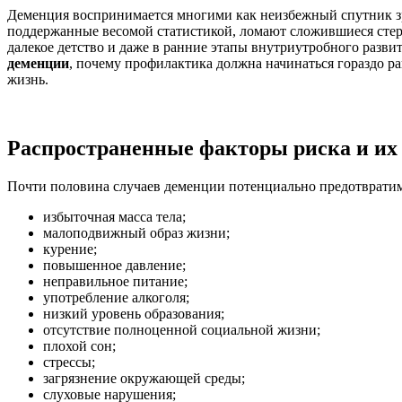
Деменция воспринимается многими как неизбежный спутник зре
поддержанные весомой статистикой, ломают сложившиеся стерео
далекое детство и даже в ранние этапы внутриутробного развит
деменции
, почему профилактика должна начинаться гораздо р
жизнь.
Распространенные факторы риска и их 
Почти половина случаев деменции потенциально предотвратим
избыточная масса тела;
малоподвижный образ жизни;
курение;
повышенное давление;
неправильное питание;
употребление алкоголя;
низкий уровень образования;
отсутствие полноценной социальной жизни;
плохой сон;
стрессы;
загрязнение окружающей среды;
слуховые нарушения;