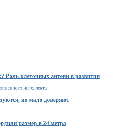
х? Роль клеточных антенн в развитии
зуются, но мало доверяют
рдили размер в 24 метра