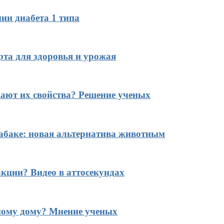
ии диабета 1 типа
рта для здоровья и урожая
ают их свойства? Решение ученых
табаке: новая альтернатива животным
кции? Видео в аттосекундах
ному дому? Мнение ученых