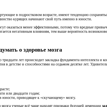
ртующие в подростковом возрасте, имеют тенденцию сохранятьс
ьшинство курящих начинают свой путь именно в юности.
могут оказаться менее эффективными, потому что вредные привы
ергается негативным влияниям, тем выше вероятность возникно
умать о здоровье мозга
о тридцати лет происходит закладка фундамента интеллекта и 
тия в детстве и способностями на седьмом десятке лет. Удивит
расте;
ати или двадцати годам;
 в юности, приводящее к «скучающему» мозгу.
 мозга ученые всё чаще находят признаки будущей деменции
за