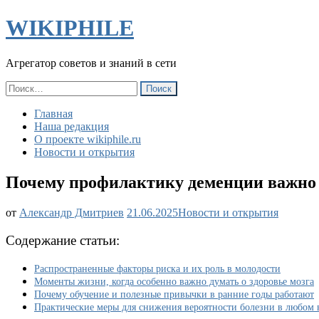
WIKIPHILE
Агрегатор советов и знаний в сети
Найти:
Главная
Наша редакция
О проекте wikiphile.ru
Новости и открытия
Почему профилактику деменции важно н
Почему
от
Александр Дмитриев
21.06.2025
Новости и открытия
профилактику
деменции
Содержание статьи:
важно
начинать
Распространенные факторы риска и их роль в молодости
с
Моменты жизни, когда особенно важно думать о здоровье мозга
самого
Почему обучение и полезные привычки в ранние годы работают
детства
Практические меры для снижения вероятности болезни в любом 