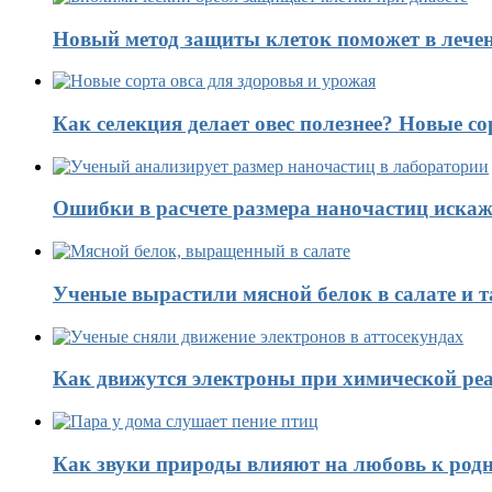
Новый метод защиты клеток поможет в лечен
Как селекция делает овес полезнее? Новые со
Ошибки в расчете размера наночастиц искаж
Ученые вырастили мясной белок в салате и 
Как движутся электроны при химической реа
Как звуки природы влияют на любовь к род