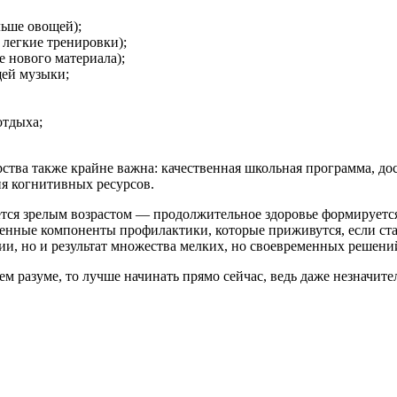
ьше овощей);
 легкие тренировки);
е нового материала);
щей музыки;
отдыха;
ства также крайне важна: качественная школьная программа, дос
ия когнитивных ресурсов.
ется зрелым возрастом — продолжительное здоровье формируется
ственные компоненты профилактики, которые приживутся, если ст
ии, но и результат множества мелких, но своевременных решени
м разуме, то лучше начинать прямо сейчас, ведь даже незначит