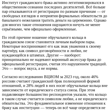
Институт гражданского брака активно легитимизировался в
общественном сознании последних десятилетий. Всё больше
пар отказываются от регистрации по разным причинам — от
свободных взглядов и неприятия формальных обязательств до
банального нежелания тратить деньги на церемонию. Однако
для многих такие отношения ощущаются ничуть не менее
серьёзными, чем официально оформленные.
По этой причине ношение обручального кольца в
гражданском союзе становится личным выбором пары.
Некоторые воспринимают его как знак уважения к своему
партнёру, как символ договорённости и любви, не
нуждающейся в штампах. Другие — наоборот:
принципиально не надевают коронный аксессуар брака до
официальной регистрации, считая это нарушением традиций.
Это — вопрос вкуса, а не нормы.
Согласно исследованию ВЦИОМ за 2023 год, около 46%
россиян считают гражданский брак полноценной формой
отношений, и 28% людей в них носят обручальные кольца вне
зависимости от юридического статуса союза. При этом
подавляющее большинство респондентов указали, что кольцо
в таком случае считается символом любви, а не юридического
обязательства. Это фундаментальное изменение отношения к
браку как институции — теперь он всё чаще определяется не