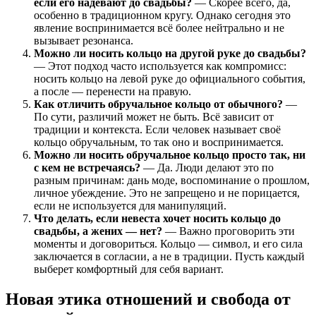
если его надевают до свадьбы?
— Скорее всего, да,
особенно в традиционном кругу. Однако сегодня это
явление воспринимается всё более нейтрально и не
вызывает резонанса.
Можно ли носить кольцо на другой руке до свадьбы?
— Этот подход часто используется как компромисс:
носить кольцо на левой руке до официального события,
а после — перенести на правую.
Как отличить обручальное кольцо от обычного?
—
По сути, различий может не быть. Всё зависит от
традиции и контекста. Если человек называет своё
кольцо обручальным, то так оно и воспринимается.
Можно ли носить обручальное кольцо просто так, ни
с кем не встречаясь?
— Да. Люди делают это по
разным причинам: дань моде, воспоминание о прошлом,
личное убеждение. Это не запрещено и не порицается,
если не используется для манипуляций.
Что делать, если невеста хочет носить кольцо до
свадьбы, а жених — нет?
— Важно проговорить эти
моменты и договориться. Кольцо — символ, и его сила
заключается в согласии, а не в традиции. Пусть каждый
выберет комфортный для себя вариант.
Новая этика отношений и свобода от