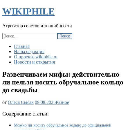
WIKIPHILE
Агрегатор советов и знаний в сети
Найти:
Главная
Наша редакция
О проекте wikiphile.ru
Новости и открытия
Развенчиваем мифы: действительно
ли нельзя носить обручальное кольцо
до свадьбы
Развенчиваем
от
Олеся Сысак
09.08.2025
Разное
мифы:
действительно
Содержание статьи:
ли
нельзя
Можно ли носить обручальное кольцо до официальной
носить