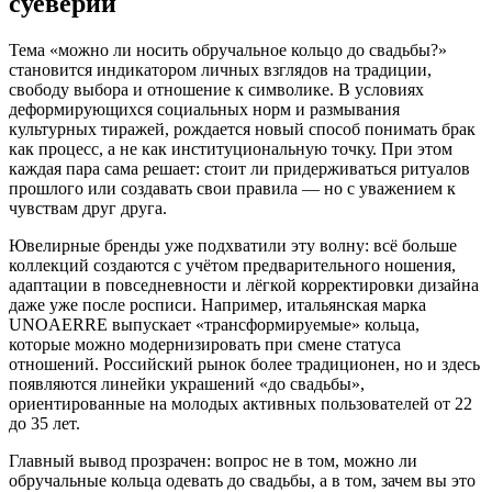
суеверий
Тема «можно ли носить обручальное кольцо до свадьбы?»
становится индикатором личных взглядов на традиции,
свободу выбора и отношение к символике. В условиях
деформирующихся социальных норм и размывания
культурных тиражей, рождается новый способ понимать брак
как процесс, а не как институциональную точку. При этом
каждая пара сама решает: стоит ли придерживаться ритуалов
прошлого или создавать свои правила — но с уважением к
чувствам друг друга.
Ювелирные бренды уже подхватили эту волну: всё больше
коллекций создаются с учётом предварительного ношения,
адаптации в повседневности и лёгкой корректировки дизайна
даже уже после росписи. Например, итальянская марка
UNOAERRE выпускает «трансформируемые» кольца,
которые можно модернизировать при смене статуса
отношений. Российский рынок более традиционен, но и здесь
появляются линейки украшений «до свадьбы»,
ориентированные на молодых активных пользователей от 22
до 35 лет.
Главный вывод прозрачен: вопрос не в том, можно ли
обручальные кольца одевать до свадьбы, а в том, зачем вы это