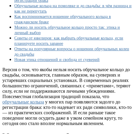
регистрации брака
обручальное
Обручальные кольца на помолвке и до свадьбы: в чём разница и
кольцо
как не перепутать
до
Как воспринимается ношение обручального кольца в
свадьбы
гражданском браке
Можно ли носить обручальное кольцо просто так: этика и
личный выбор
Советы от ювелиров: как выбрать обручальные кольца, если
планируете носить заранее
Ответы на популярные вопросы о ношении обручальных колец
до свадьбы
Новая этика отношений и свобода от суеверий
Версия о том, что якобы нельзя носить обручальное кольцо до
свадьбы, основывается, главным образом, на суевериях и
устаревших социальных установках. В современных реалиях
большинство ограничений, связанных с «приметами», теряют
силу, если не поддерживаются личными убеждениями.
Повсеместная глобализация традиций показала, что
обручальные кольца
у многих пар появляются задолго до
регистрации брака: кто-то надевает их ради символики, кто-то
— из практических соображений. И если раньше такое
поведение могли осудить даже в узком семейном кругу, то
сегодня оно стало вполне нормальным явлением.