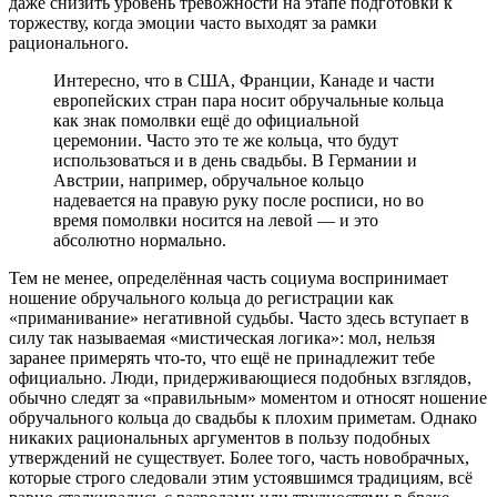
даже снизить уровень тревожности на этапе подготовки к
торжеству, когда эмоции часто выходят за рамки
рационального.
Интересно, что в США, Франции, Канаде и части
европейских стран пара носит обручальные кольца
как знак помолвки ещё до официальной
церемонии. Часто это те же кольца, что будут
использоваться и в день свадьбы. В Германии и
Австрии, например, обручальное кольцо
надевается на правую руку после росписи, но во
время помолвки носится на левой — и это
абсолютно нормально.
Тем не менее, определённая часть социума воспринимает
ношение обручального кольца до регистрации как
«приманивание» негативной судьбы. Часто здесь вступает в
силу так называемая «мистическая логика»: мол, нельзя
заранее примерять что-то, что ещё не принадлежит тебе
официально. Люди, придерживающиеся подобных взглядов,
обычно следят за «правильным» моментом и относят ношение
обручального кольца до свадьбы к плохим приметам. Однако
никаких рациональных аргументов в пользу подобных
утверждений не существует. Более того, часть новобрачных,
которые строго следовали этим устоявшимся традициям, всё