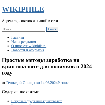
WIKIPHILE
Агрегатор советов и знаний в сети
Найти:
Главная
Наша редакция
О проекте wikiphile.ru
Новости и открытия
Простые методы заработка на
криптовалюте для новичков в 2024
году
Простые
от
Геннадий Онищенко
14.06.2024
Разное
методы
заработка
Содержание статьи:
на
криптовалюте
Покупка и удержание криптовалют
для