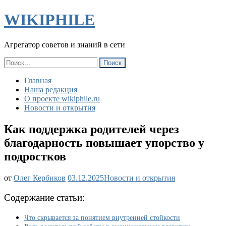
WIKIPHILE
Агрегатор советов и знаний в сети
Найти:
Главная
Наша редакция
О проекте wikiphile.ru
Новости и открытия
Как поддержка родителей через
благодарность повышает упорство у
подростков
Как
от
Олег Кербиков
03.12.2025
Новости и открытия
поддержка
родителей
Содержание статьи:
через
благодарность
Что скрывается за понятием внутренней стойкости
повышает