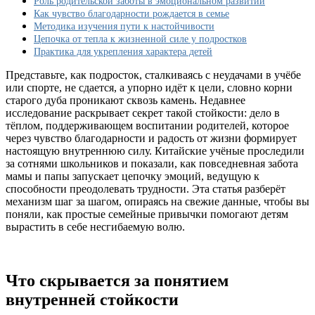
Роль родительской заботы в эмоциональном развитии
упорство
Как чувство благодарности рождается в семье
у
Методика изучения пути к настойчивости
подростков
Цепочка от тепла к жизненной силе у подростков
Практика для укрепления характера детей
Представьте, как подросток, сталкиваясь с неудачами в учёбе
или спорте, не сдается, а упорно идёт к цели, словно корни
старого дуба проникают сквозь камень. Недавнее
исследование раскрывает секрет такой стойкости: дело в
тёплом, поддерживающем воспитании родителей, которое
через чувство благодарности и радость от жизни формирует
настоящую внутреннюю силу. Китайские учёные проследили
за сотнями школьников и показали, как повседневная забота
мамы и папы запускает цепочку эмоций, ведущую к
способности преодолевать трудности. Эта статья разберёт
механизм шаг за шагом, опираясь на свежие данные, чтобы вы
поняли, как простые семейные привычки помогают детям
вырастить в себе несгибаемую волю.
Что скрывается за понятием
внутренней стойкости