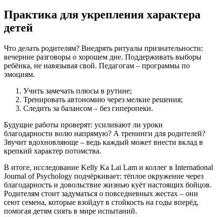
Практика для укрепления характера
детей
Что делать родителям? Внедрять ритуалы признательности:
вечерние разговоры о хорошем дне. Поддерживать выборы
ребёнка, не навязывая свой. Педагогам – программы по
эмоциям.
Учить замечать плюсы в рутине;
Тренировать автономию через мелкие решения;
Следить за балансом – без гиперопеки.
Будущие работы проверят: усиливают ли уроки
благодарности волю напрямую? А тренинги для родителей?
Звучит вдохновляюще – ведь каждый может внести вклад в
крепкий характер потомства.
В итоге, исследование Kelly Ka Lai Lam и коллег в International
Journal of Psychology подчёркивает: тёплое окружение через
благодарность и довольствие жизнью куёт настоящих бойцов.
Родителям стоит задуматься о повседневных жестах – они
сеют семена, которые взойдут в стойкость на годы вперёд,
помогая детям сиять в мире испытаний.