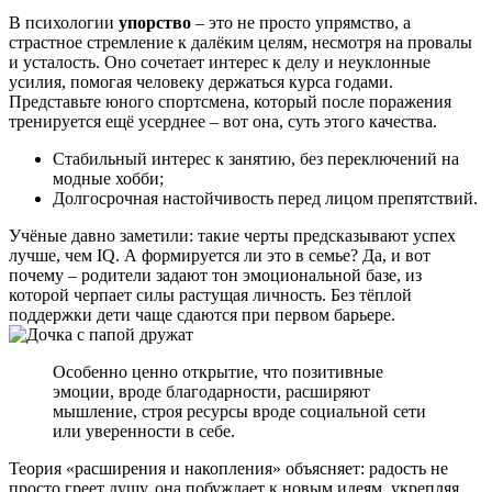
В психологии
упорство
– это не просто упрямство, а
страстное стремление к далёким целям, несмотря на провалы
и усталость. Оно сочетает интерес к делу и неуклонные
усилия, помогая человеку держаться курса годами.
Представьте юного спортсмена, который после поражения
тренируется ещё усерднее – вот она, суть этого качества.
Стабильный интерес к занятию, без переключений на
модные хобби;
Долгосрочная настойчивость перед лицом препятствий.
Учёные давно заметили: такие черты предсказывают успех
лучше, чем IQ. А формируется ли это в семье? Да, и вот
почему – родители задают тон эмоциональной базе, из
которой черпает силы растущая личность. Без тёплой
поддержки дети чаще сдаются при первом барьере.
Особенно ценно открытие, что позитивные
эмоции, вроде благодарности, расширяют
мышление, строя ресурсы вроде социальной сети
или уверенности в себе.
Теория «расширения и накопления» объясняет: радость не
просто греет душу, она побуждает к новым идеям, укрепляя