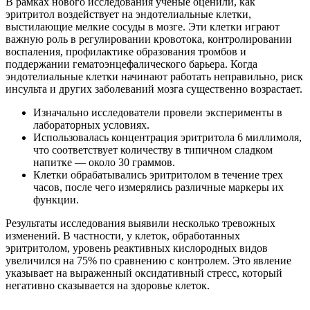
В рамках нового исследования ученые оценили, как
эритритол воздействует на эндотелиальные клетки,
выстилающие мелкие сосуды в мозге. Эти клетки играют
важную роль в регулировании кровотока, контролировании
воспаления, профилактике образования тромбов и
поддержании гематоэнцефалического барьера. Когда
эндотелиальные клетки начинают работать неправильно, риск
инсульта и других заболеваний мозга существенно возрастает.
Изначально исследователи провели эксперименты в
лабораторных условиях.
Использовалась концентрация эритритола 6 миллимоля,
что соответствует количеству в типичном сладком
напитке — около 30 граммов.
Клетки обрабатывались эритритолом в течение трех
часов, после чего измерялись различные маркеры их
функции.
Результаты исследования выявили несколько тревожных
изменений. В частности, у клеток, обработанных
эритритолом, уровень реактивных кислородных видов
увеличился на 75% по сравнению с контролем. Это явление
указывает на выраженный оксидативный стресс, который
негативно сказывается на здоровье клеток.