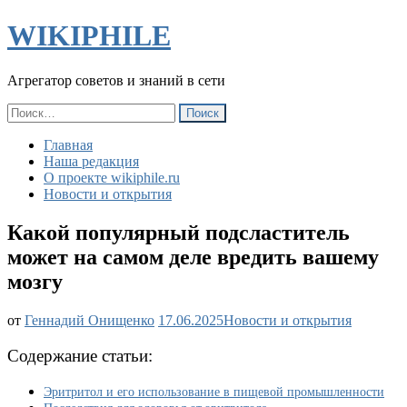
WIKIPHILE
Агрегатор советов и знаний в сети
Найти:
Главная
Наша редакция
О проекте wikiphile.ru
Новости и открытия
Какой популярный подсластитель
может на самом деле вредить вашему
мозгу
Какой
от
Геннадий Онищенко
17.06.2025
Новости и открытия
популярный
подсластитель
Содержание статьи:
может
на
Эритритол и его использование в пищевой промышленности
самом