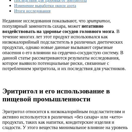
Последствия для здоровья от эритритола
деле
Изменение выработки окиси азота
вредить
Итоги исследования
вашему
мозгу
Недавние исследования показывают, что
эритритол
,
популярный заменитель сахара, может
негативно
воздействовать на здоровье сосудов головного мозга
. В
течение многих лет этот продукт использовался как
низкокалорийный подсластитель в различных диетических
продуктах, однако новые данные вызывают серьезные
опасения о его влиянии на сердечно-сосудистую систему. В
данной статье рассматриваются результаты исследования,
которое выявило потенциальные риски, связанные с
потреблением эритритола, и их последствия для участников.
Эритритол и его использование в
пищевой промышленности
Эритритол относится к низкокалорийным подсластителям и
активно используется в различных «без сахара» или «кето»
продуктах, таких как напитки, кондитерские изделия и
сладости. У этого вещества минимальное влияние на уровень