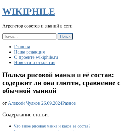
WIKIPHILE
Агрегатор советов и знаний в сети
Найти:
Главная
Наша редакция
О проекте wikiphile.ru
Новости и открытия
Польза рисовой манки и её состав:
содержит ли она глютен, сравнение с
обычной манкой
Польза
от
Алексей Чулков
26.09.2024
Разное
рисовой
манки
Содержание статьи:
и
её
Что такое рисовая манка и каков её состав?
состав: