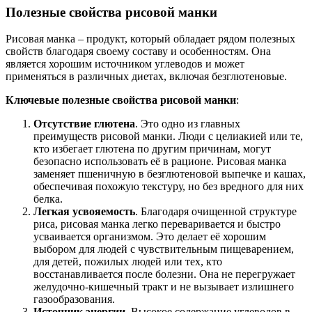
Полезные свойства рисовой манки
Рисовая манка – продукт, который обладает рядом полезных
свойств благодаря своему составу и особенностям. Она
является хорошим источником углеводов и может
применяться в различных диетах, включая безглютеновые.
Ключевые полезные свойства рисовой манки
:
Отсутствие глютена
. Это одно из главных
преимуществ рисовой манки. Люди с целиакией или те,
кто избегает глютена по другим причинам, могут
безопасно использовать её в рационе. Рисовая манка
заменяет пшеничную в безглютеновой выпечке и кашах,
обеспечивая похожую текстуру, но без вредного для них
белка.
Легкая усвояемость
. Благодаря очищенной структуре
риса, рисовая манка легко переваривается и быстро
усваивается организмом. Это делает её хорошим
выбором для людей с чувствительным пищеварением,
для детей, пожилых людей или тех, кто
восстанавливается после болезни. Она не перегружает
желудочно-кишечный тракт и не вызывает излишнего
газообразования.
Источник энергии
. Высокое содержание углеводов в