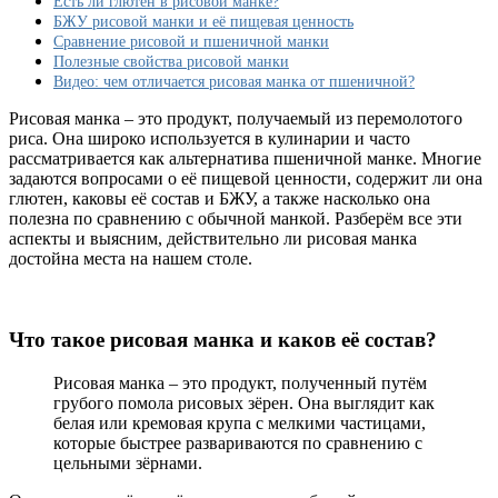
Есть ли глютен в рисовой манке?
содержит
БЖУ рисовой манки и её пищевая ценность
ли
Сравнение рисовой и пшеничной манки
она
Полезные свойства рисовой манки
глютен,
Видео: чем отличается рисовая манка от пшеничной?
сравнение
с
Рисовая манка – это продукт, получаемый из перемолотого
обычной
риса. Она широко используется в кулинарии и часто
манкой
рассматривается как альтернатива пшеничной манке. Многие
задаются вопросами о её пищевой ценности, содержит ли она
глютен, каковы её состав и БЖУ, а также насколько она
полезна по сравнению с обычной манкой. Разберём все эти
аспекты и выясним, действительно ли рисовая манка
достойна места на нашем столе.
Что такое рисовая манка и каков её состав?
Рисовая манка – это продукт, полученный путём
грубого помола рисовых зёрен. Она выглядит как
белая или кремовая крупа с мелкими частицами,
которые быстрее развариваются по сравнению с
цельными зёрнами.