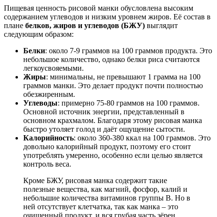
Пищевая ценность рисовой манки обусловлена высоким
содержанием углеводов и низким уровнем жиров. Её состав в
плане
белков, жиров и углеводов (БЖУ)
выглядит
следующим образом:
Белки
: около 7-9 граммов на 100 граммов продукта. Это
небольшое количество, однако белки риса считаются
легкоусвояемыми.
Жиры
: минимальны, не превышают 1 грамма на 100
граммов манки. Это делает продукт почти полностью
обезжиренным.
Углеводы
: примерно 75-80 граммов на 100 граммов.
Основной источник энергии, представленный в
основном крахмалом. Благодаря этому рисовая манка
быстро утоляет голод и даёт ощущение сытости.
Калорийность
: около 360-380 ккал на 100 граммов. Это
довольно калорийный продукт, поэтому его стоит
употреблять умеренно, особенно если целью является
контроль веса.
Кроме БЖУ, рисовая манка содержит такие
полезные вещества, как магний, фосфор, калий и
небольшие количества витаминов группы B. Но в
ней отсутствует клетчатка, так как манка – это
очищенный продукт, и вся грубая часть зёрен