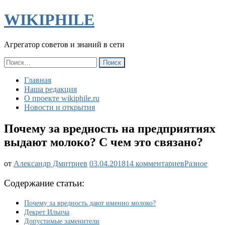
WIKIPHILE
Агрегатор советов и знаний в сети
Найти:
Главная
Наша редакция
О проекте wikiphile.ru
Новости и открытия
Почему за вредность на предприятиях
выдают молоко? С чем это связано?
к
от
Александр Дмитриев
03.04.2018
14 комментариев
Разное
записи
Почему
Содержание статьи:
за
вредность
Почему за вредность дают именно молоко?
на
Декрет Ильича
предприяти
Допустимые заменители