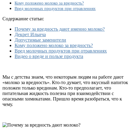
выдают
Кому положено молоко за вредность?
молоко?
Вред молочных продуктов при отравлениях
С
чем
Cодержание статьи:
это
связано?
Почему за вредность дают именно молоко?
Декрет Ильича
Допустимые заменители
Кому положено молоко за вредность?
Вред молочных продуктов при отравлениях
Видео о вреде и пользе продукта
Мы с детства знаем, что некоторым людям на работе дают
«молоко за вредность». Кто-то думает, что вкусный напиток
положен только врединам. Кто-то предполагает, что
питательная жидкость полезна при взаимодействии с
опасными химикатами. Пришло время разобраться, что к
чему.