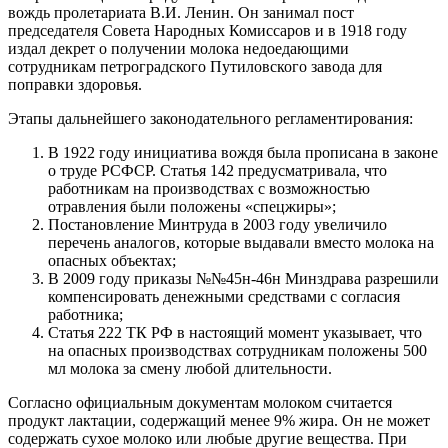
вождь пролетариата В.И. Ленин. Он занимал пост
председателя Совета Народных Комиссаров и в 1918 году
издал декрет о получении молока недоедающими
сотрудникам петроградского Путиловского завода для
поправки здоровья.
Этапы дальнейшего законодательного регламентирования:
В 1922 году инициатива вождя была прописана в законе
о труде РСФСР. Статья 142 предусматривала, что
работникам на производствах с возможностью
отравления были положены «спецжиры»;
Постановление Минтруда в 2003 году увеличило
перечень аналогов, которые выдавали вместо молока на
опасных объектах;
В 2009 году приказы №№45н-46н Минздрава разрешили
компенсировать денежными средствами с согласия
работника;
Статья 222 ТК РФ в настоящий момент указывает, что
на опасных производствах сотрудникам положены 500
мл молока за смену любой длительности.
Согласно официальным документам молоком считается
продукт лактации, содержащий менее 9% жира. Он не может
содержать сухое молоко или любые другие вещества. При