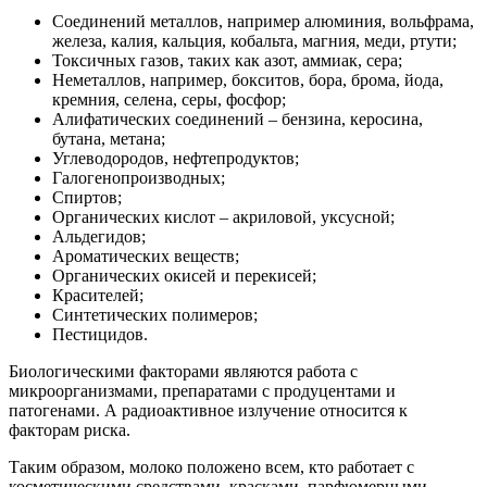
Соединений металлов, например алюминия, вольфрама,
железа, калия, кальция, кобальта, магния, меди, ртути;
Токсичных газов, таких как азот, аммиак, сера;
Неметаллов, например, бокситов, бора, брома, йода,
кремния, селена, серы, фосфор;
Алифатических соединений – бензина, керосина,
бутана, метана;
Углеводородов, нефтепродуктов;
Галогенопроизводных;
Спиртов;
Органических кислот – акриловой, уксусной;
Альдегидов;
Ароматических веществ;
Органических окисей и перекисей;
Красителей;
Синтетических полимеров;
Пестицидов.
Биологическими факторами являются работа с
микроорганизмами, препаратами с продуцентами и
патогенами. А радиоактивное излучение относится к
факторам риска.
Таким образом, молоко положено всем, кто работает с
косметическими средствами, красками, парфюмерными