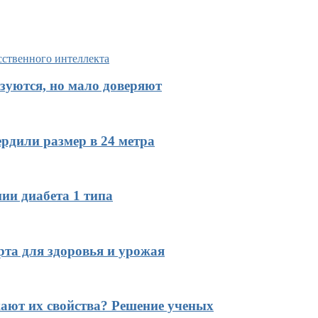
зуются, но мало доверяют
рдили размер в 24 метра
ии диабета 1 типа
рта для здоровья и урожая
ают их свойства? Решение ученых