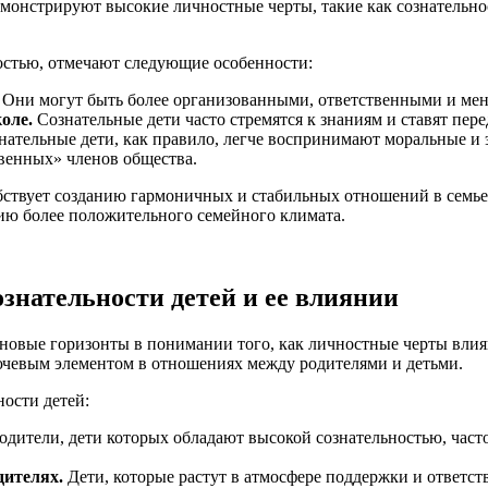
емонстрируют высокие личностные черты, такие как сознательнос
остью, отмечают следующие особенности:
Они могут быть более организованными, ответственными и ме
оле.
Сознательные дети часто стремятся к знаниям и ставят пере
ательные дети, как правило, легче воспринимают моральные и 
венных» членов общества.
обствует созданию гармоничных и стабильных отношений в семье.
нию более положительного семейного климата.
ознательности детей и ее влиянии
новые горизонты в понимании того, как личностные черты влия
ючевым элементом в отношениях между родителями и детьми.
ности детей:
одители, дети которых обладают высокой сознательностью, час
дителях.
Дети, которые растут в атмосфере поддержки и ответст