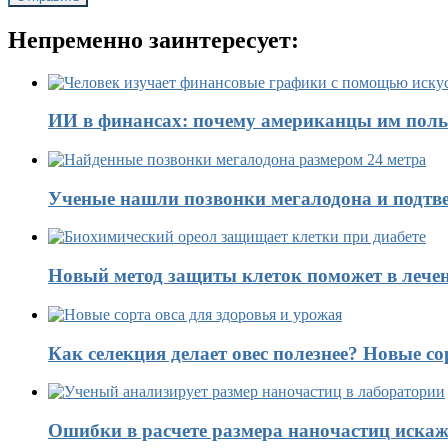
Непременно заинтересует:
ИИ в финансах: почему американцы им поль
Ученые нашли позвонки мегалодона и подтве
Новый метод защиты клеток поможет в лечен
Как селекция делает овес полезнее? Новые со
Ошибки в расчете размера наночастиц искаж