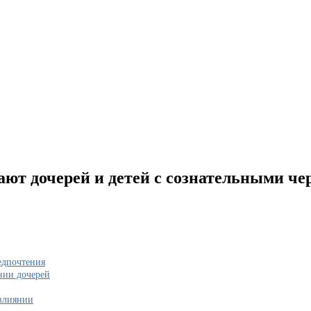
ают дочерей и детей с сознательными че
едпочтения
нии дочерей
 влиянии