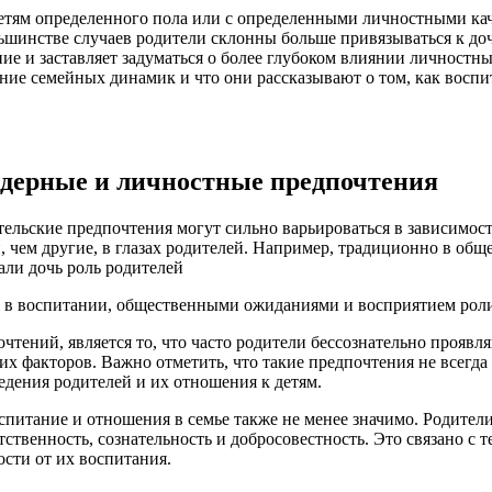
детям определенного пола или с определенными личностными кач
льшинстве случаев родители склонны больше привязываться к до
е и заставляет задуматься о более глубоком влиянии личностны
ание семейных динамик и что они рассказывают о том, как восп
ендерные и личностные предпочтения
ительские предпочтения могут сильно варьироваться в зависимо
, чем другие, в глазах родителей. Например, традиционно в общ
и в воспитании, общественными ожиданиями и восприятием рол
тений, является то, что часто родители бессознательно проявл
их факторов. Важно отметить, что такие предпочтения не всегда
ведения родителей и их отношения к детям.
спитание и отношения в семье также не менее значимо. Родители
твенность, сознательность и добросовестность. Это связано с т
сти от их воспитания.