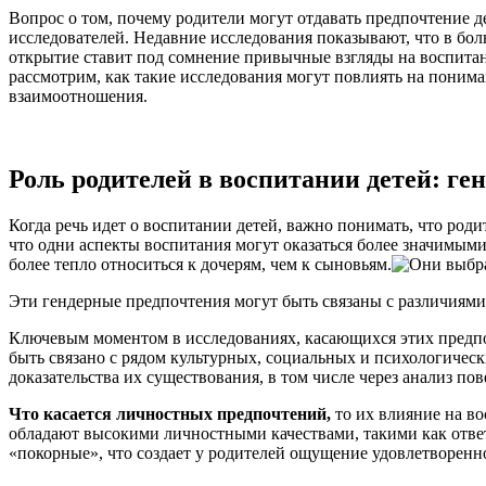
сознательными
Вопрос о том, почему родители могут отдавать предпочтение 
чертами
исследователей. Недавние исследования показывают, что в бо
открытие ставит под сомнение привычные взгляды на воспитани
рассмотрим, как такие исследования могут повлиять на поним
взаимоотношения.
Роль родителей в воспитании детей: г
Когда речь идет о воспитании детей, важно понимать, что род
что одни аспекты воспитания могут оказаться более значимыми
более тепло относиться к дочерям, чем к сыновьям.
Эти гендерные предпочтения могут быть связаны с различиям
Ключевым моментом в исследованиях, касающихся этих предпоч
быть связано с рядом культурных, социальных и психологическ
доказательства их существования, в том числе через анализ по
Что касается личностных предпочтений,
то их влияние на во
обладают высокими личностными качествами, такими как ответс
«покорные», что создает у родителей ощущение удовлетворенно