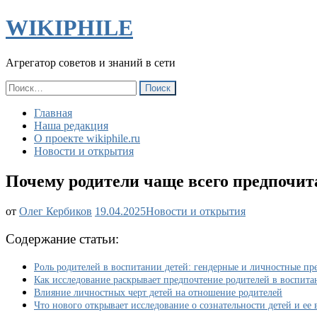
WIKIPHILE
Агрегатор советов и знаний в сети
Найти:
Главная
Наша редакция
О проекте wikiphile.ru
Новости и открытия
Почему родители чаще всего предпочит
Почему
от
Олег Кербиков
19.04.2025
Новости и открытия
родители
чаще
Содержание статьи:
всего
предпочитают
Роль родителей в воспитании детей: гендерные и личностные пр
дочерей
Как исследование раскрывает предпочтение родителей в воспита
и
Влияние личностных черт детей на отношение родителей
детей
Что нового открывает исследование о сознательности детей и ее
с