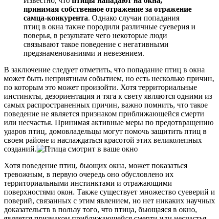
Известно, что
птицы нападают на окна,
принимая собственное отражение за отражение
самца-конкурента
. Однако случаи попадания
птиц в окна также породили различные суеверия и
поверья, в результате чего некоторые люди
связывают такое поведение с негативными
предзнаменованиями и невезением.
В заключение следует отметить, что попадание птиц в окна
может быть неприятным событием, но есть несколько причин,
по которым это может произойти. Хотя территориальные
инстинкты, дезориентация и тяга к свету являются одними из
самых распространенных причин, важно помнить, что такое
поведение не является признаком приближающейся смерти
или несчастья. Принимая активные меры по предотвращению
ударов птиц, домовладельцы могут помочь защитить птиц в
своем районе и наслаждаться красотой этих великолепных
созданий.
Хотя поведение птиц, бьющих окна, может показаться
тревожным, в первую очередь оно обусловлено их
территориальными инстинктами и отражающими
поверхностями окон. Также существует множество суеверий и
поверий, связанных с этим явлением, но нет никаких научных
доказательств в пользу того, что птица, бьющаяся в окно,
является признаком приближающейся смерти или несчастья.