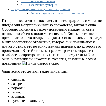
какие
3. Привлечение светом
причины
4. Развенчание суеверий
такого
Предотвращение попадания птиц в окна
поведения?
Видео: птица стучит в окно — что это значит?
Птицы — восхитительная часть нашего природного мира, но
иногда они могут причинить беспокойство, влетая в окна.
Особенно склонны к такому поведению мелкие луговые
птицы, что обычно происходит
весной
. Хотя многие люди
предполагают, что птицы попадают в окна, потому что видят
в них собственное отражение, которое они принимают за
другого самца, это не единственная причина, по которой это
происходит. В этой статье мы рассмотрим некоторые из
наиболее распространенных причин, почему птицы бьют
окна, и развенчаем некоторые суеверия, связанные с этим
поведением.
Чаще всего это делают такие птицы как:
синицы,
лазоревки,
воробьи
чижи,
зарянки,
луговые чеканы и др.