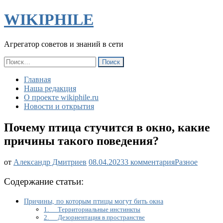
WIKIPHILE
Агрегатор советов и знаний в сети
Найти:
Главная
Наша редакция
О проекте wikiphile.ru
Новости и открытия
Почему птица стучится в окно, какие
причины такого поведения?
к
от
Александр Дмитриев
08.04.2023
3 комментария
Разное
записи
Почему
Содержание статьи:
птица
стучится
Причины, по которым птицы могут бить окна
в
1. Территориальные инстинкты
окно,
2. Дезориентация в пространстве