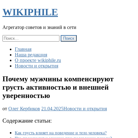
WIKIPHILE
Агрегатор советов и знаний в сети
Найти:
Главная
Наша редакция
О проекте wikiphile.ru
Новости и открытия
Почему мужчины компенсируют
грусть активностью и внешней
уверенностью
Почему
от
Олег Кербиков
21.04.2025
Новости и открытия
мужчины
компенсируют
Содержание статьи:
грусть
активностью
Как грусть влияет на поведение и тело человека?
и