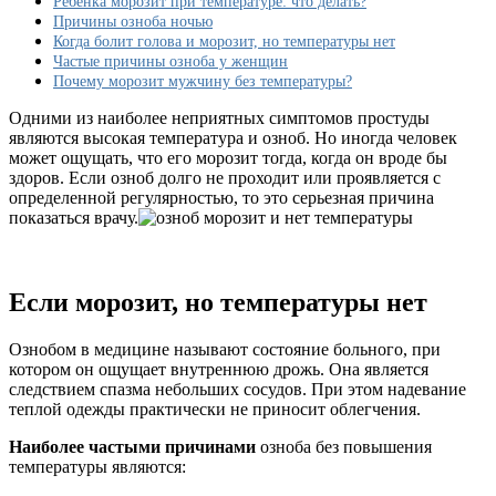
Ребенка морозит при температуре: что делать?
Причины озноба ночью
Когда болит голова и морозит, но температуры нет
Частые причины озноба у женщин
Почему морозит мужчину без температуры?
Одними из наиболее неприятных симптомов простуды
являются высокая температура и озноб. Но иногда человек
может ощущать, что его морозит тогда, когда он вроде бы
здоров. Если озноб долго не проходит или проявляется с
определенной регулярностью, то это серьезная причина
показаться врачу.
Если морозит, но температуры нет
Ознобом в медицине называют состояние больного, при
котором он ощущает внутреннюю дрожь. Она является
следствием спазма небольших сосудов. При этом надевание
теплой одежды практически не приносит облегчения.
Наиболее частыми причинами
озноба без повышения
температуры являются: