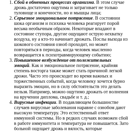
Сбой в обменных процессах организма
. В этом случае
дрожь достаточно ощутима и затрагивает не только
туловище и конечности, но и мышцы лица;
Серьезное эмоциональное потрясение
. В состоянии
шока организм и психика человека реагирует порой
весьма необычным образом. Некоторые впадают в
состояние ступора, другие ощущают острую нехватку
воздуха, ну а кто-то начинает дрожать. Послы выхода из
шокового состояния озноб проходит, но может
повторяться в периоды, когда человек мысленно
возвращается к психотравмирующему событию;
Повышенное возбуждение от положительных
эмоций
. Как и эмоциональное потрясение, крайняя
степень восторга также может стать причиной легкой
дрожи. Часто это происходит во время важных и
торжественных событий, когда человеку хочется бурно
выразить эмоции, но в силу обстоятельств это делать
нельзя. Например, можно ощутимо дрожать от волнения
на вручении диплома, свадьбе и т. д.;
Вирусные инфекции
. В подавляющем большинстве
случаев вирусные заболевания наравне с ознобом дают
высокую температуру. Это естественный ответ
иммунной системы. Но в редких случаях возможен сбой
в работе иммунитета и температура не повышается. Зато
больной ощущает дрожь и вялость, которые