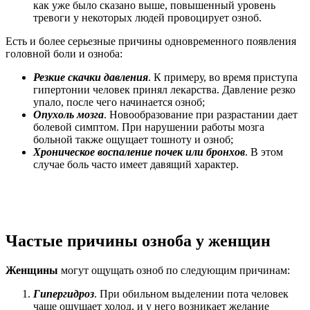
как уже было сказано выше, повышенный уровень
тревоги у некоторых людей провоцирует озноб.
Есть и более серьезные причины одновременного появления
головной боли и озноба:
Резкие скачки давления
. К примеру, во время приступа
гипертонии человек принял лекарства. Давление резко
упало, после чего начинается озноб;
Опухоль мозга
. Новообразование при разрастании дает
болевой симптом. При нарушении работы мозга
больной также ощущает тошноту и озноб;
Хроническое воспаление почек или бронхов
. В этом
случае боль часто имеет давящий характер.
Частые причины озноба у женщин
Женщины
могут ощущать озноб по следующим причинам:
Гипергидроз
. При обильном выделении пота человек
чаще ощущает холод, и у него возникает желание