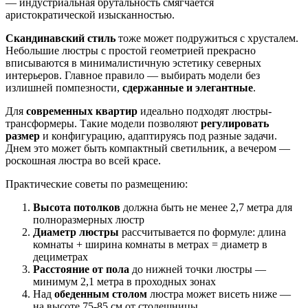
— индустриальная брутальность смягчается
аристократической изысканностью.
Скандинавский стиль
тоже может подружиться с хрусталем.
Небольшие люстры с простой геометрией прекрасно
вписываются в минималистичную эстетику северных
интерьеров. Главное правило — выбирать модели без
излишней помпезности,
сдержанные и элегантные
.
Для
современных квартир
идеально подходят люстры-
трансформеры. Такие модели позволяют
регулировать
размер
и конфигурацию, адаптируясь под разные задачи.
Днем это может быть компактный светильник, а вечером —
роскошная люстра во всей красе.
Практические советы по размещению:
Высота потолков
должна быть не менее 2,7 метра для
полноразмерных люстр
Диаметр люстры
рассчитывается по формуле: длина
комнаты + ширина комнаты в метрах = диаметр в
дециметрах
Расстояние от пола
до нижней точки люстры —
минимум 2,1 метра в проходных зонах
Над
обеденным столом
люстра может висеть ниже —
на высоте 75-85 см от столешницы