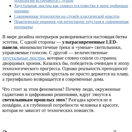
технологии встречаются с душой
тек
Хрустальные люстры как символ постоянства в мире цифровых
в
перемен
дизайне
Современные технологии на службе классической красоты
интерьеров
Практические решения для интеграции хрусталя в современные
интерьеры
В мире дизайна интерьеров разворачивается настоящая битва
эстетик. С одной стороны —
ультрасовременные LED-
панели
, минималистичные треки и «умные» светильники,
управляемые голосом. С другой — величественные
хрустальные люстры
, которые словно сошли со страниц
дворцовых хроник. Казалось бы, победитель очевиден в эпоху
технологического прогресса. Однако реальность преподносит
сюрприз: классический хрусталь не просто держится на плаву,
а триумфально возвращается в современные дома.
Что стоит за этим феноменом? Почему люди, окруженные
гаджетами и цифровыми решениями, вдруг тянутся к
светильникам прошлых эпох
? Разгадка кроется не в
nostalgии, а в глубинной потребности человека в красоте,
которая не зависит от технических новшеств.