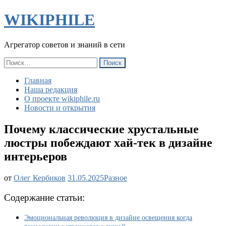
WIKIPHILE
Агрегатор советов и знаний в сети
Найти:
Главная
Наша редакция
О проекте wikiphile.ru
Новости и открытия
Почему классические хрустальные
люстры побеждают хай-тек в дизайне
интерьеров
Почему
от
Олег Кербиков
31.05.2025
Разное
классические
хрустальные
Содержание статьи:
люстры
побеждают
Эмоциональная революция в дизайне освещения когда
хай-