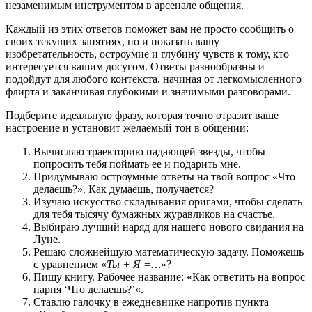
незаменимым инструментом в арсенале общения.
Каждый из этих ответов поможет вам не просто сообщить о
своих текущих занятиях, но и показать вашу
изобретательность, остроумие и глубину чувств к тому, кто
интересуется вашим досугом. Ответы разнообразны и
подойдут для любого контекста, начиная от легкомысленного
флирта и заканчивая глубокими и значимыми разговорами.
Подберите идеальную фразу, которая точно отразит ваше
настроение и установит желаемый тон в общении:
Вычисляю траекторию падающей звезды, чтобы
попросить тебя поймать ее и подарить мне.
Придумываю остроумные ответы на твой вопрос «Что
делаешь?». Как думаешь, получается?
Изучаю искусство складывания оригами, чтобы сделать
для тебя тысячу бумажных журавликов на счастье.
Выбираю лучший наряд для нашего нового свидания на
Луне.
Решаю сложнейшую математическую задачу. Поможешь
с уравнением «
Ты + Я =…
»?
Пишу книгу. Рабочее название: «Как ответить на вопрос
парня ‘Что делаешь?’«.
Ставлю галочку в ежедневнике напротив пункта