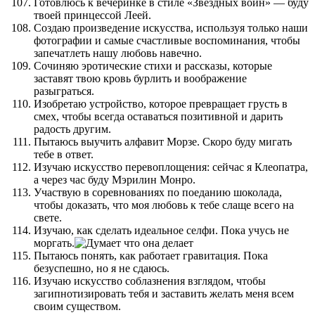
Готовлюсь к вечеринке в стиле «Звездных войн» — буду
твоей принцессой Леей.
Создаю произведение искусства, используя только наши
фотографии и самые счастливые воспоминания, чтобы
запечатлеть нашу любовь навечно.
Сочиняю эротические стихи и рассказы, которые
заставят твою кровь бурлить и воображение
разыграться.
Изобретаю устройство, которое превращает грусть в
смех, чтобы всегда оставаться позитивной и дарить
радость другим.
Пытаюсь выучить алфавит Морзе. Скоро буду мигать
тебе в ответ.
Изучаю искусство перевоплощения: сейчас я Клеопатра,
а через час буду Мэрилин Монро.
Участвую в соревнованиях по поеданию шоколада,
чтобы доказать, что моя любовь к тебе слаще всего на
свете.
Изучаю, как сделать идеальное селфи. Пока учусь не
моргать.
Пытаюсь понять, как работает гравитация. Пока
безуспешно, но я не сдаюсь.
Изучаю искусство соблазнения взглядом, чтобы
загипнотизировать тебя и заставить желать меня всем
своим существом.