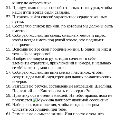
книгу по астрофизике.
Придумываю новые способы завязывать шнурки, чтобы
наши пути всегда были связаны.
Пытаюсь найти способ украсть твое сердце законным
путем.
Составляю список причин, по которым мы должны быть
вместе.
Собираю коллекцию самых смешных мемов и видео,
чтобы всегда иметь под рукой что-то, что поднимет
настроение.
Вспоминаю все свои прошлые жизни. В одной из них я
точно была королевой.
Изобретаю новую игру, которая сочетает в себе
элементы стратегии, приключений и юмора, и называю
ее «Моя жизнь, мои правила».
Собираю коллекцию винтажных пластинок, чтобы
создать идеальный саундтрек для наших романтических
вечеров.
Разгадываю ребусы, составленные мудрецами Шаолиня.
Последний — «Как завоевать твое сердце?»
Практикуюсь в чтении мыслей. На тебе, правда, пока не
получается.
Набираюсь вдохновения, чтобы сегодня вечером
блистать остроумием при тебе.
Размышляю о смысле жизни. Или просто о том, что