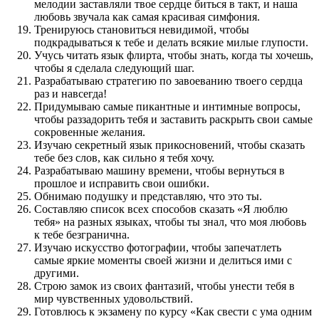
мелодии заставляли твое сердце биться в такт, и наша
любовь звучала как самая красивая симфония.
Тренируюсь становиться невидимой, чтобы
подкрадываться к тебе и делать всякие милые глупости.
Учусь читать язык флирта, чтобы знать, когда ты хочешь,
чтобы я сделала следующий шаг.
Разрабатываю стратегию по завоеванию твоего сердца
раз и навсегда!
Придумываю самые пикантные и интимные вопросы,
чтобы раззадорить тебя и заставить раскрыть свои самые
сокровенные желания.
Изучаю секретный язык прикосновений, чтобы сказать
тебе без слов, как сильно я тебя хочу.
Разрабатываю машину времени, чтобы вернуться в
прошлое и исправить свои ошибки.
Обнимаю подушку и представляю, что это ты.
Составляю список всех способов сказать «Я люблю
тебя» на разных языках, чтобы ты знал, что моя любовь
к тебе безгранична.
Изучаю искусство фотографии, чтобы запечатлеть
самые яркие моменты своей жизни и делиться ими с
другими.
Строю замок из своих фантазий, чтобы унести тебя в
мир чувственных удовольствий.
Готовлюсь к экзамену по курсу «Как свести с ума одним