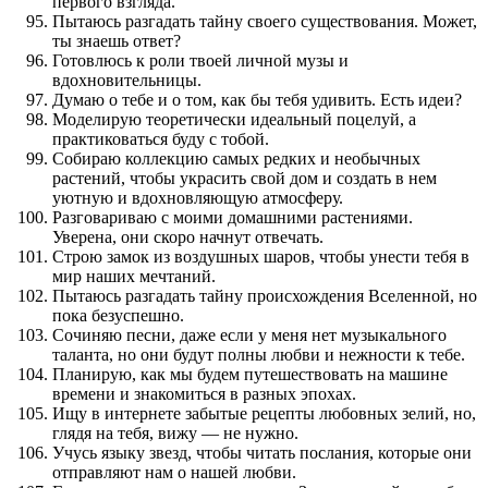
первого взгляда.
Пытаюсь разгадать тайну своего существования. Может,
ты знаешь ответ?
Готовлюсь к роли твоей личной музы и
вдохновительницы.
Думаю о тебе и о том, как бы тебя удивить. Есть идеи?
Моделирую теоретически идеальный поцелуй, а
практиковаться буду с тобой.
Собираю коллекцию самых редких и необычных
растений, чтобы украсить свой дом и создать в нем
уютную и вдохновляющую атмосферу.
Разговариваю с моими домашними растениями.
Уверена, они скоро начнут отвечать.
Строю замок из воздушных шаров, чтобы унести тебя в
мир наших мечтаний.
Пытаюсь разгадать тайну происхождения Вселенной, но
пока безуспешно.
Сочиняю песни, даже если у меня нет музыкального
таланта, но они будут полны любви и нежности к тебе.
Планирую, как мы будем путешествовать на машине
времени и знакомиться в разных эпохах.
Ищу в интернете забытые рецепты любовных зелий, но,
глядя на тебя, вижу — не нужно.
Учусь языку звезд, чтобы читать послания, которые они
отправляют нам о нашей любви.