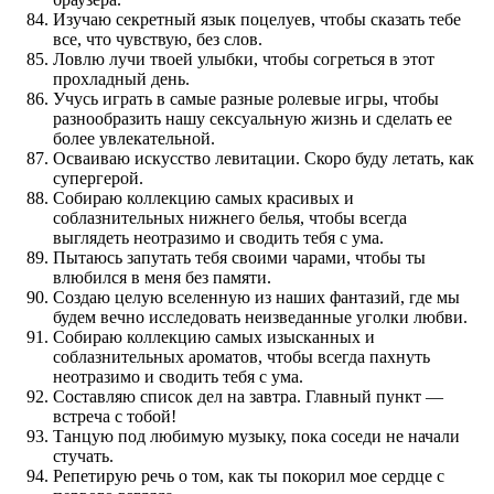
Изучаю секретный язык поцелуев, чтобы сказать тебе
все, что чувствую, без слов.
Ловлю лучи твоей улыбки, чтобы согреться в этот
прохладный день.
Учусь играть в самые разные ролевые игры, чтобы
разнообразить нашу сексуальную жизнь и сделать ее
более увлекательной.
Осваиваю искусство левитации. Скоро буду летать, как
супергерой.
Собираю коллекцию самых красивых и
соблазнительных нижнего белья, чтобы всегда
выглядеть неотразимо и сводить тебя с ума.
Пытаюсь запутать тебя своими чарами, чтобы ты
влюбился в меня без памяти.
Создаю целую вселенную из наших фантазий, где мы
будем вечно исследовать неизведанные уголки любви.
Собираю коллекцию самых изысканных и
соблазнительных ароматов, чтобы всегда пахнуть
неотразимо и сводить тебя с ума.
Составляю список дел на завтра. Главный пункт —
встреча с тобой!
Танцую под любимую музыку, пока соседи не начали
стучать.
Репетирую речь о том, как ты покорил мое сердце с