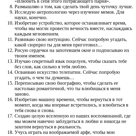
«Влюбить в себя этого потрясающего парня».
Размышляю о том, как сделать твой день чуточку лучше.
Исследую антропологию через изучение мемов. Для
науки, конечно.
Изобретаю устройство, которое останавливает время,
чтобы мы могли провести вечность вместе, наслаждаясь
каждым мгновением.
Развиваю свою интуицию. Сейчас попробую угадать,
какой сюрприз ты для меня приготовил…
Рисую сердечки на запотевшем окне и подписываю их
твоим именем.
Изучаю секретный язык поцелуев, чтобы сказать тебе
без слов, как сильно я тебя люблю.
Осваиваю искусство телепатии. Сейчас попробую
угадать, о чем ты думаешь…
Переписываю свою биографию, чтобы сделать ее
настолько романтичной, что ты влюбишься в меня
заново.
Изобретаю машину времени, чтобы вернуться в тот
момент, когда мы впервые встретились, и влюбиться в
тебя снова и снова.
Создаю целую вселенную из наших воспоминаний, где
мы можем навечно заблудиться в любви и никогда не
захотим вернуться в реальность.
Учусь играть на воображаемой арфе, чтобы мои