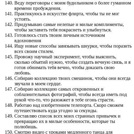
Веду переговоры с моим будильником о более гуманном
времени пробуждения.
Практикуюсь в искусстве флирта, чтобы ты не мог
устоять.
Придумываю самые нелепые и милые комплименты,
чтобы заставить тебя покраснеть и улыбнуться.
Готовлюсь стать твоим личным источником
вдохновения
Ищу новые способы завязывать шнурки, чтобы поразить
всех своим стилем.
Провожу научный эксперимент, чтобы выяснить,
сколько объятий нужно, чтобы создать вечную связь, и я
готов обнимать тебя вечно, чтобы доказать свою
любовь.
Собираю коллекцию твоих смешинок, чтобы они всегда
звучали в моем сердце.
Собираю коллекцию самых откровенных и
соблазнительных фотографий, чтобы всегда иметь под
рукой что-то, что разожжет в тебе огонь страсти.
Работаю над изобретением телепорта. Скоро сможем
путешествовать куда угодно за секунды.
Составляю список всех моих странных привычек и
превращаю их в милые особенности, которые ты
полюбишь.
Смотрю видео с уроками медленного танца для