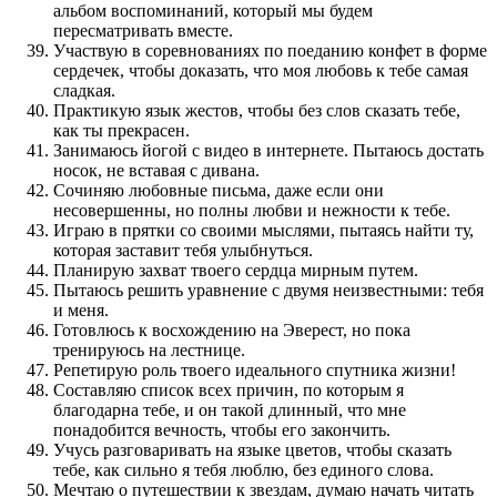
альбом воспоминаний, который мы будем
пересматривать вместе.
Участвую в соревнованиях по поеданию конфет в форме
сердечек, чтобы доказать, что моя любовь к тебе самая
сладкая.
Практикую язык жестов, чтобы без слов сказать тебе,
как ты прекрасен.
Занимаюсь йогой с видео в интернете. Пытаюсь достать
носок, не вставая с дивана.
Сочиняю любовные письма, даже если они
несовершенны, но полны любви и нежности к тебе.
Играю в прятки со своими мыслями, пытаясь найти ту,
которая заставит тебя улыбнуться.
Планирую захват твоего сердца мирным путем.
Пытаюсь решить уравнение с двумя неизвестными: тебя
и меня.
Готовлюсь к восхождению на Эверест, но пока
тренируюсь на лестнице.
Репетирую роль твоего идеального спутника жизни!
Составляю список всех причин, по которым я
благодарна тебе, и он такой длинный, что мне
понадобится вечность, чтобы его закончить.
Учусь разговаривать на языке цветов, чтобы сказать
тебе, как сильно я тебя люблю, без единого слова.
Мечтаю о путешествии к звездам, думаю начать читать