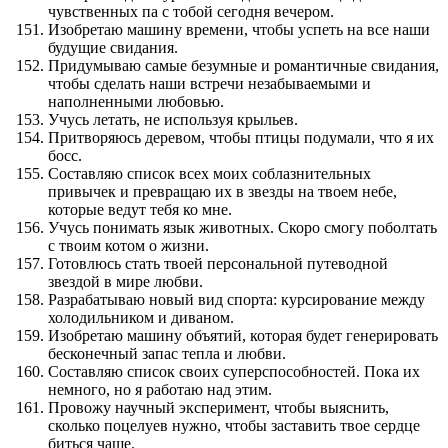
чувственных па с тобой сегодня вечером.
Изобретаю машину времени, чтобы успеть на все наши
будущие свидания.
Придумываю самые безумные и романтичные свидания,
чтобы сделать наши встречи незабываемыми и
наполненными любовью.
Учусь летать, не используя крыльев.
Притворяюсь деревом, чтобы птицы подумали, что я их
босс.
Составляю список всех моих соблазнительных
привычек и превращаю их в звезды на твоем небе,
которые ведут тебя ко мне.
Учусь понимать язык животных. Скоро смогу поболтать
с твоим котом о жизни.
Готовлюсь стать твоей персональной путеводной
звездой в мире любви.
Разрабатываю новый вид спорта: курсирование между
холодильником и диваном.
Изобретаю машину объятий, которая будет генерировать
бесконечный запас тепла и любви.
Составляю список своих суперспособностей. Пока их
немного, но я работаю над этим.
Провожу научный эксперимент, чтобы выяснить,
сколько поцелуев нужно, чтобы заставить твое сердце
биться чаще.