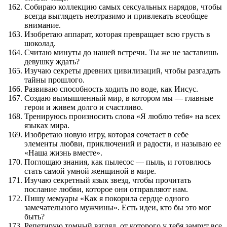
Собираю коллекцию самых сексуальных нарядов, чтобы
всегда выглядеть неотразимо и привлекать всеобщее
внимание.
Изобретаю аппарат, которая превращает всю грусть в
шоколад.
Считаю минуты до нашей встречи. Ты же не заставишь
девушку ждать?
Изучаю секреты древних цивилизаций, чтобы разгадать
тайны прошлого.
Развиваю способность ходить по воде, как Иисус.
Создаю вымышленный мир, в котором мы — главные
герои и живем долго и счастливо.
Тренируюсь произносить слова «Я люблю тебя» на всех
языках мира.
Изобретаю новую игру, которая сочетает в себе
элементы любви, приключений и радости, и называю ее
«Наша жизнь вместе».
Поглощаю знания, как пылесос — пыль, и готовлюсь
стать самой умной женщиной в мире.
Изучаю секретный язык звезд, чтобы прочитать
послание любви, которое они отправляют нам.
Пишу мемуары «Как я покорила сердце одного
замечательного мужчины». Есть идеи, кто бы это мог
быть?
Репетирую томный взгляд, от которого у тебя замрут все