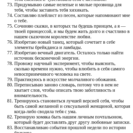
Придумываю самые нелепые и милые прозвища для
тебя, чтобы заставить тебя хихикать.
Составляю плейлист из песен, которые напоминают мне
о тебе.
Сочиняю сказки, в которых ты будешь принцем, а я —
твоей принцессой, и мы будем жить долго и счастливо в
нашем сказочном королевстве любви.
Изобретаю новый танец, который сочетает в себе
элементы брейкданса и ламбады.
Изобретаю вечный двигатель. Осталось только найти
источник бесконечной энергии.
Провожу научный эксперимент, чтобы выяснить,
сколько времени нужно, чтобы влюбить в себя самого
невосприимчивого человека на свете.
Практикуюсь в искусстве молчаливого обожания.
Переписываю заново словарь, потому что в нем не
хватает слов, чтобы описать твою заботливость и
внимательность.
Тренируюсь становиться лучшей версией себя, чтобы
быть самой желанной и сексуальной женщиной, которая
когда-либо сводила тебя с ума.
Тренирую хомяка быть нашим личным почтальоном,
который будет доставлять друг другу любовные записки.
Восстанавливаю события прошлой недели по истории
браузера.