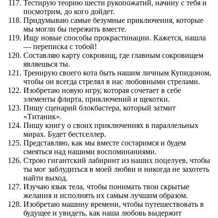
Тестирую теорию шести рукопожатий, начину с тебя и
посмотрим, до кого дойдет.
Придумываю самые безумные приключения, которые
мы могли бы пережить вместе.
Ищу новые способы прокрастинации. Кажется, нашла
— переписка с тобой!
Составляю карту сокровищ, где главным сокровищем
являешься ты.
Тренирую своего кота быть нашим личным Купидоном,
чтобы он всегда стрелял в нас любовными стрелами.
Изобретаю новую игру, которая сочетает в себе
элементы флирта, приключений и щекотки.
Пишу сценарий блокбастера, который затмит
«Титаник».
Пишу книгу о своих приключениях в параллельных
мирах. Будет бестселлер.
Представляю, как мы вместе состаримся и будем
смеяться над нашими воспоминаниями.
Строю гигантский лабиринт из наших поцелуев, чтобы
ты мог заблудиться в моей любви и никогда не захотеть
найти выход.
Изучаю язык тела, чтобы понимать твои скрытые
желания и исполнять их самым лучшим образом.
Изобретаю машину времени, чтобы путешествовать в
будущее и увидеть, как наша любовь выдержит