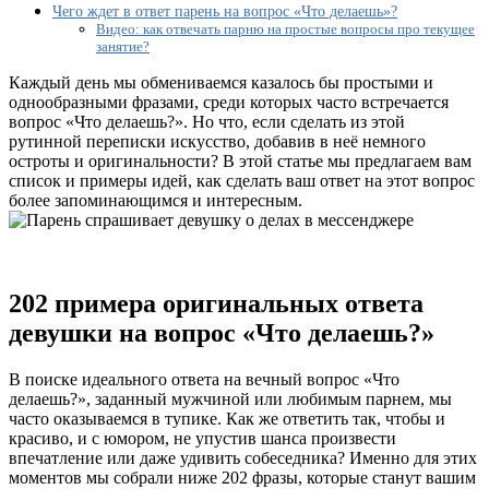
вопрос
Чего ждет в ответ парень на вопрос «Что делаешь»?
«Что
Видео: как отвечать парню на простые вопросы про текущее
делаешь?»
занятие?
Каждый день мы обмениваемся казалось бы простыми и
однообразными фразами, среди которых часто встречается
вопрос «Что делаешь?». Но что, если сделать из этой
рутинной переписки искусство, добавив в неё немного
остроты и оригинальности? В этой статье мы предлагаем вам
список и примеры идей, как сделать ваш ответ на этот вопрос
более запоминающимся и интересным.
202 примера оригинальных ответа
девушки на вопрос «Что делаешь?»
В поиске идеального ответа на вечный вопрос «Что
делаешь?», заданный мужчиной или любимым парнем, мы
часто оказываемся в тупике. Как же ответить так, чтобы и
красиво, и с юмором, не упустив шанса произвести
впечатление или даже удивить собеседника? Именно для этих
моментов мы собрали ниже 202 фразы, которые станут вашим