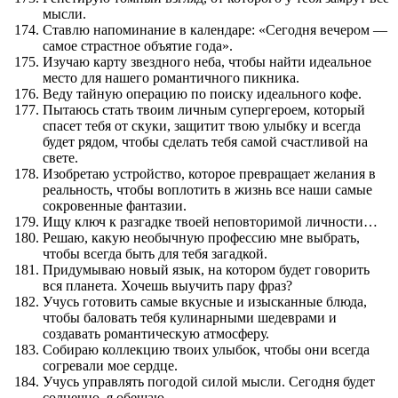
мысли.
Ставлю напоминание в календаре: «Сегодня вечером —
самое страстное объятие года».
Изучаю карту звездного неба, чтобы найти идеальное
место для нашего романтичного пикника.
Веду тайную операцию по поиску идеального кофе.
Пытаюсь стать твоим личным супергероем, который
спасет тебя от скуки, защитит твою улыбку и всегда
будет рядом, чтобы сделать тебя самой счастливой на
свете.
Изобретаю устройство, которое превращает желания в
реальность, чтобы воплотить в жизнь все наши самые
сокровенные фантазии.
Ищу ключ к разгадке твоей неповторимой личности…
Решаю, какую необычную профессию мне выбрать,
чтобы всегда быть для тебя загадкой.
Придумываю новый язык, на котором будет говорить
вся планета. Хочешь выучить пару фраз?
Учусь готовить самые вкусные и изысканные блюда,
чтобы баловать тебя кулинарными шедеврами и
создавать романтическую атмосферу.
Собираю коллекцию твоих улыбок, чтобы они всегда
согревали мое сердце.
Учусь управлять погодой силой мысли. Сегодня будет
солнечно, я обещаю.