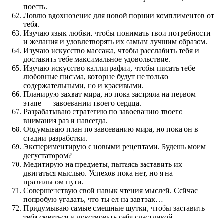
поесть.
Ловлю вдохновение для новой порции комплиментов от
тебя.
Изучаю язык любви, чтобы понимать твои потребности
и желания и удовлетворять их самым лучшим образом.
Изучаю искусство массажа, чтобы расслабить тебя и
доставить тебе максимальное удовольствие.
Изучаю искусство каллиграфии, чтобы писать тебе
любовные письма, которые будут не только
содержательными, но и красивыми.
Планирую захват мира, но пока застряла на первом
этапе — завоевании твоего сердца.
Разрабатываю стратегию по завоеванию твоего
внимания раз и навсегда.
Обдумываю план по завоеванию мира, но пока он в
стадии разработки.
Экспериментирую с новыми рецептами. Будешь моим
дегустатором?
Медитирую на предметы, пытаясь заставить их
двигаться мыслью. Успехов пока нет, но я на
правильном пути.
Совершенствую свой навык чтения мыслей. Сейчас
попробую угадать, что ты ел на завтрак…
Придумываю самые смешные шутки, чтобы заставить
тебя смеяться и чувствовать себя счастливой.