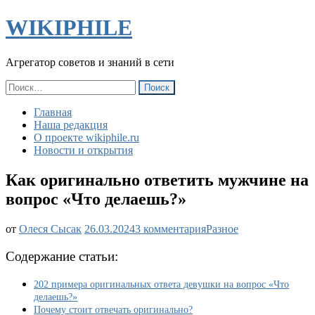
WIKIPHILE
Агрегатор советов и знаний в сети
Найти:
Главная
Наша редакция
О проекте wikiphile.ru
Новости и открытия
Как оригинально ответить мужчине на
вопрос «Что делаешь?»
к
от
Олеся Сысак
26.03.2024
3 комментария
Разное
записи
Как
Содержание статьи:
оригинально
ответить
202 примера оригинальных ответа девушки на вопрос «Что
мужчине
делаешь?»
на
Почему стоит отвечать оригинально?