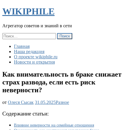
WIKIPHILE
Агрегатор советов и знаний в сети
Найти:
Главная
Наша редакция
О проекте wikiphile.ru
Новости и открытия
Как внимательность в браке снижает
страх развода, если есть риск
неверности?
Как
от
Олеся Сысак
31.05.2025
Разное
внимательность
в
Содержание статьи:
браке
снижает
Влияние неверности на семейные отношения
страх