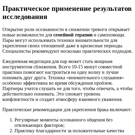
Практическое применение результатов
исследования
Открытие роли осознанности в снижении тревоги открывает
новые возможности для
семейной терапии
и самопомощи.
Пары могут использовать техники внимательности для
укрепления своих отношений даже в кризисные периоды.
Специалисты рекомендуют несколько практических подходов.
Ежедневная медитация для пар может стать мощным
инструментом сближения. Всего 10-15 минут совместной
практики помогают настроиться на одну волну и лучше
понимать друг друга. Техника «внимательного слушания»
особенно эффективна во время обсуждения проблем.
Партнеры учатся слушать не для того, чтобы отвечать, а чтобы
действительно понимать. Это снижает уровень
конфликтности и создает атмосферу взаимного уважения.
Практические рекомендации для укрепления брака включают:
Регулярные моменты осознанного общения без
отвлекающих факторов;
Практику благодарности за положительные качества