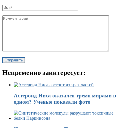
Непременно заинтересует:
Астероид Ниса оказался тремя мирами в
одном? Ученые показали фото