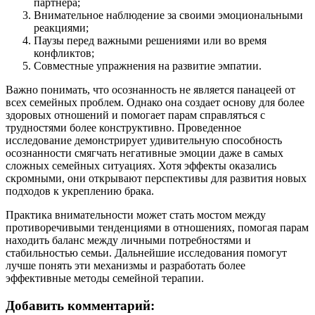
партнера;
Внимательное наблюдение за своими эмоциональными
реакциями;
Паузы перед важными решениями или во время
конфликтов;
Совместные упражнения на развитие эмпатии.
Важно понимать, что осознанность не является панацеей от
всех семейных проблем. Однако она создает основу для более
здоровых отношений и помогает парам справляться с
трудностями более конструктивно. Проведенное
исследование демонстрирует удивительную способность
осознанности смягчать негативные эмоции даже в самых
сложных семейных ситуациях. Хотя эффекты оказались
скромными, они открывают перспективы для развития новых
подходов к укреплению брака.
Практика внимательности может стать мостом между
противоречивыми тенденциями в отношениях, помогая парам
находить баланс между личными потребностями и
стабильностью семьи. Дальнейшие исследования помогут
лучше понять эти механизмы и разработать более
эффективные методы семейной терапии.
Добавить комментарий: