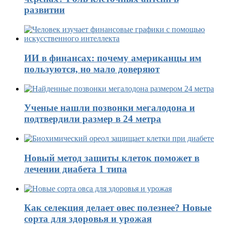
развитии
ИИ в финансах: почему американцы им
пользуются, но мало доверяют
Ученые нашли позвонки мегалодона и
подтвердили размер в 24 метра
Новый метод защиты клеток поможет в
лечении диабета 1 типа
Как селекция делает овес полезнее? Новые
сорта для здоровья и урожая