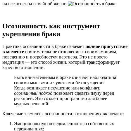
на все аспекты семейной жизни.
Осознанность как инструмент
укрепления брака
Практика осознанности в браке означает
полное присутствие
в моменте
и внимательное отношение к своим эмоциям,
поведению и потребностям партнера. Это не просто
медитация — это способ жизни, который трансформирует
качество отношений.
Быть внимательным в браке означает наблюдать за
своими мыслями и чувствами без осуждения.
Когда возникает искушение или конфликт,
осознанный подход
позволяет сделать паузу перед
реакцией. Это создает пространство для более
мудрых решений.
Ключевые элементы осознанности в отношениях включают:
Эмоциональную осведомленность о собственных
переживаниях;