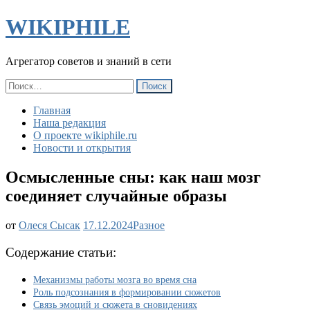
WIKIPHILE
Агрегатор советов и знаний в сети
Найти:
Главная
Наша редакция
О проекте wikiphile.ru
Новости и открытия
Осмысленные сны: как наш мозг
соединяет случайные образы
Осмысленные
от
Олеся Сысак
17.12.2024
Разное
сны:
как
Содержание статьи:
наш
мозг
Механизмы работы мозга во время сна
соединяет
Роль подсознания в формировании сюжетов
случайные
Связь эмоций и сюжета в сновидениях