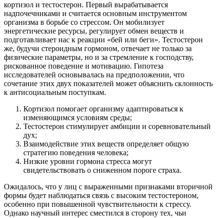
кортизол и тестостерон. Первый вырабатывается
надпочечниками и считается основным инструментом
организма в борьбе со стрессом. Он мобилизует
энергетические ресурсы, регулирует обмен веществ и
подготавливает нас к реакции «бей или беги». Тестостерон
же, будучи стероидным гормоном, отвечает не только за
физические параметры, но и за стремление к господству,
рискованное поведение и мотивацию. Гипотеза
исследователей основывалась на предположении, что
сочетание этих двух показателей может объяснить склонность
к антисоциальным поступкам.
Кортизол помогает организму адаптироваться к
изменяющимся условиям среды;
Тестостерон стимулирует амбиции и соревновательный
дух;
Взаимодействие этих веществ определяет общую
стратегию поведения человека;
Низкие уровни гормона стресса могут
свидетельствовать о сниженном пороге страха.
Ожидалось, что у лиц с выраженными признаками вторичной
формы будет наблюдаться связь с высоким тестостероном,
особенно при повышенной чувствительности к стрессу.
Однако научный интерес сместился в сторону тех, чьи