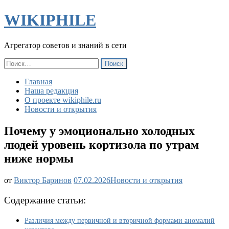
WIKIPHILE
Агрегатор советов и знаний в сети
Найти:
Главная
Наша редакция
О проекте wikiphile.ru
Новости и открытия
Почему у эмоционально холодных
людей уровень кортизола по утрам
ниже нормы
Почему
от
Виктор Баринов
07.02.2026
Новости и открытия
у
эмоционально
Содержание статьи:
холодных
людей
Различия между первичной и вторичной формами аномалий
уровень