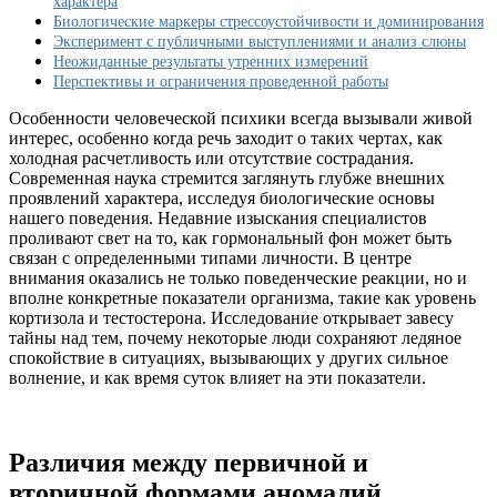
характера
кортизола
Биологические маркеры стрессоустойчивости и доминирования
по
Эксперимент с публичными выступлениями и анализ слюны
утрам
Неожиданные результаты утренних измерений
ниже
Перспективы и ограничения проведенной работы
нормы
Особенности человеческой психики всегда вызывали живой
интерес, особенно когда речь заходит о таких чертах, как
холодная расчетливость или отсутствие сострадания.
Современная наука стремится заглянуть глубже внешних
проявлений характера, исследуя биологические основы
нашего поведения. Недавние изыскания специалистов
проливают свет на то, как гормональный фон может быть
связан с определенными типами личности. В центре
внимания оказались не только поведенческие реакции, но и
вполне конкретные показатели организма, такие как уровень
кортизола и тестостерона. Исследование открывает завесу
тайны над тем, почему некоторые люди сохраняют ледяное
спокойствие в ситуациях, вызывающих у других сильное
волнение, и как время суток влияет на эти показатели.
Различия между первичной и
вторичной формами аномалий