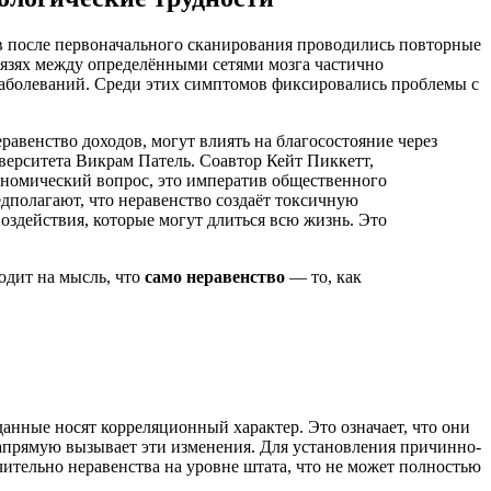
ев после первоначального сканирования проводились повторные
вязях между определёнными сетями мозга частично
аболеваний. Среди этих симптомов фиксировались проблемы с
авенство доходов, могут влиять на благосостояние через
верситета Викрам Патель. Соавтор Кейт Пиккетт,
кономический вопрос, это императив общественного
дполагают, что неравенство создаёт токсичную
оздействия, которые могут длиться всю жизнь. Это
одит на мысль, что
само неравенство
— то, как
анные носят корреляционный характер. Это означает, что они
напрямую вызывает эти изменения. Для установления причинно-
ительно неравенства на уровне штата, что не может полностью