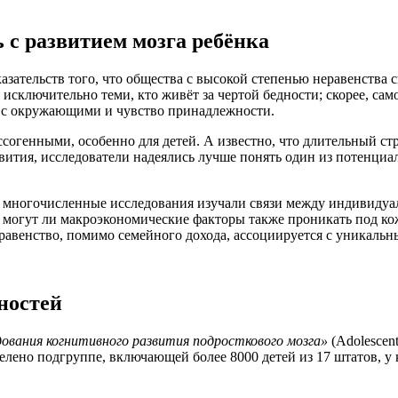
 с развитием мозга ребёнка
ательств того, что общества с высокой степенью неравенства с
исключительно теми, кто живёт за чертой бедности; скорее, сам
я с окружающими и чувство принадлежности.
согенными, особенно для детей. А известно, что длительный стре
азвития, исследователи надеялись лучше понять один из потенц
тя многочисленные исследования изучали связи между индивиду
, могут ли макроэкономические факторы также проникать под ко
равенство, помимо семейного дохода, ассоциируется с уникальн
ностей
ования когнитивного развития подросткового мозга»
(Adolescent
лено подгруппе, включающей более 8000 детей из 17 штатов, у 