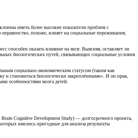
клонны иметь более высокие показатели проблем с
о неравенство, похоже, влияет на социальные переживания,
сс способен оказать влияние на мозг. Выясняя, оставляет ли
иальных биологических путей, связывающих социальные условия
альным социально-экономическим статусом (таким как
жу и становиться биологически закреплёнными». И он прав,
ыми особенностями мозга детей.
 Brain Cognitive Development Study) — долгосрочного проекта,
которых имелись пригодные для анализа результаты