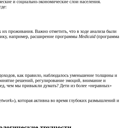
ические и социально-экономические слои населения.
где:
 их проживания. Важно отметить, что в ходе анализа были
итику, например, расширение программы
Medicaid
(программа
 доходов, как правило, наблюдалось уменьшение толщины и
принятие решений, регулирование эмоций, внимание и
след, чем мы привыкли думать? Дети из более «неравных»
network»
), которая активна во время глубоких размышлений и
ологические трудности