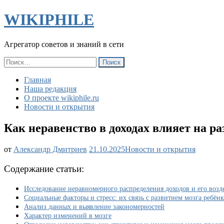
WIKIPHILE
Агрегатор советов и знаний в сети
Найти:
Главная
Наша редакция
О проекте wikiphile.ru
Новости и открытия
Как неравенство в доходах влияет на ра
Как
от
Александр Дмитриев
21.10.2025
Новости и открытия
неравенство
в
Содержание статьи:
доходах
влияет
Исследование неравномерного распределения доходов и его возд
на
Социальные факторы и стресс: их связь с развитием мозга ребёнк
развитие
Анализ данных и выявление закономерностей
мозга
Характер изменений в мозге
у