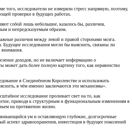
ме того, исследователи не измеряли стресс напрямую, поэтому,
ующей проверки в будущих работах.
ляют собой лишь небольшие, казалось бы, различия,
жным и непредсказуемым образом.
важные различия между левой и правой сторонами мозга.
. Будущие исследования могли бы выяснить, связаны ли
и внимания.
еление доходов, но не включает информацию о
ы может дать более полную картину того, как неравенство
ледование в Соединённом Королевстве и использовать
ыяснить, в чём именно заключаются эти механизмы».
сштабное исследование проливает свет на то, как
витие, приводя к структурным и функциональным изменениям в
овьем на протяжении жизни.
азвивающийся ум и оставляющую глубокие, долгосрочные
ный аспект здравоохранения, инвестиция в будущее поколений