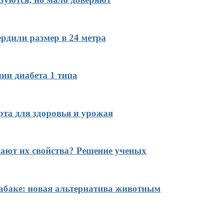
рдили размер в 24 метра
ии диабета 1 типа
рта для здоровья и урожая
ают их свойства? Решение ученых
табаке: новая альтернатива животным