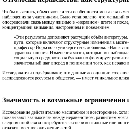
Чтобы выяснить, объясняют ли эти особенности мозга связь ме
наблюдения за участниками. Было установлено, что меньший о
опосредовали связь между жизнью в «неравном» штате и посл
концентрацией внимания, настроением и поведением.
«Эти результаты дополняют растущий объём литературы, 
пути, которые включают структурные изменения в мозге»
профессор Йоркского университета, добавила: «Наша ста
здравоохранения. Изменения мозга, которые мы наблюдал
социальную среду, которая буквально формирует развитие
значительный шаг вперёд в понимании того, как неравенс
Исследователи подчёркивают, что данные ассоциации сохранял
распределяются ресурсы в обществе, — имеет уникальное влия
Значимость и возможные ограничения 
Исследование действительно масштабное и всестороннее, хотя 
показывают взаимосвязь между неравенством, развитием мозга
следственной связи потребуются экспериментальные или лонги
отразить местное окружение детей.