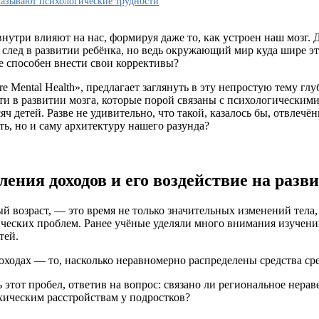
казывают психологические трудности
внутри влияют на нас, формируя даже то, как устроен наш мозг. 
 след в развитии ребёнка, но ведь окружающий мир куда шире эт
е способен внести свои коррективы?
 Mental Health», предлагает заглянуть в эту непростую тему гл
ти в развитии мозга, которые порой связаны с психологически
детей. Разве не удивительно, что такой, казалось бы, отвлечён
ть, но и саму архитектуру нашего разунда?
ения доходов и его воздействие на разви
 возраст, — это время не только значительных изменений тела, 
ческих проблем. Ранее учёные уделяли много внимания изучению
тей.
оходах — то, насколько неравномерно распределены средства ср
 этот пробел, ответив на вопрос: связано ли региональное нера
хическим расстройствам у подростков?