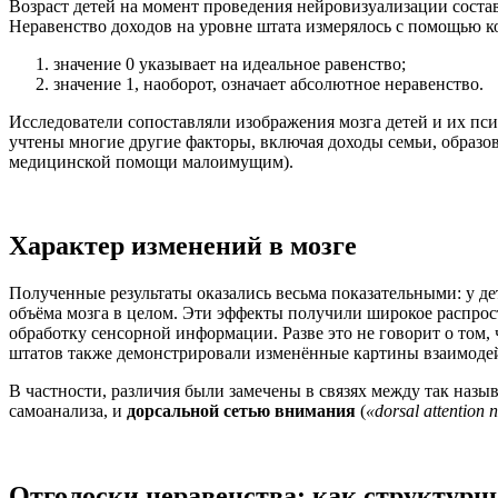
Возраст детей на момент проведения нейровизуализации состав
Неравенство доходов на уровне штата измерялось с помощью 
значение 0 указывает на идеальное равенство;
значение 1, наоборот, означает абсолютное неравенство.
Исследователи сопоставляли изображения мозга детей и их пси
учтены многие другие факторы, включая доходы семьи, образо
медицинской помощи малоимущим).
Характер изменений в мозге
Полученные результаты оказались весьма показательными: у 
объёма мозга в целом. Эти эффекты получили широкое распрос
обработку сенсорной информации. Разве это не говорит о том, 
штатов также демонстрировали изменённые картины взаимоде
В частности, различия были замечены в связях между так наз
самоанализа, и
дорсальной сетью внимания
(
«dorsal attention 
Отголоски неравенства: как структурн