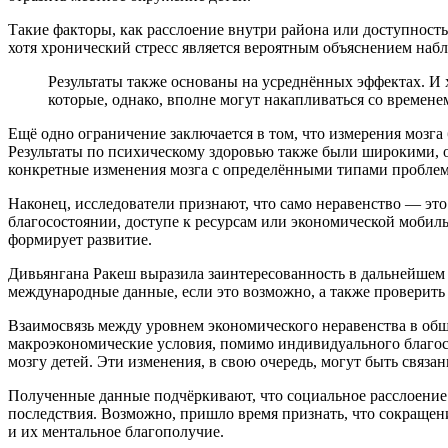
Такие факторы, как расслоение внутри района или доступность 
хотя хронический стресс является вероятным объяснением набл
Результаты также основаны на усреднённых эффектах. И х
которые, однако, вполне могут накапливаться со времен
Ещё одно ограничение заключается в том, что измерения мозг
Результаты по психическому здоровью также были широкими, о
конкретные изменения мозга с определёнными типами проблем
Наконец, исследователи признают, что само неравенство — э
благосостоянии, доступе к ресурсам или экономической мобил
формирует развитие.
Дивьянгана Ракеш выразила заинтересованность в дальнейшем 
международные данные, если это возможно, а также проверить
Взаимосвязь между уровнем экономического неравенства в общес
макроэкономические условия, помимо индивидуального благос
мозгу детей. Эти изменения, в свою очередь, могут быть свя
Полученные данные подчёркивают, что социальное расслоение
последствия. Возможно, пришло время признать, что сокращени
и их ментальное благополучие.