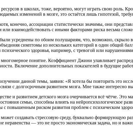
ресурсов в школах, тоже, вероятно, могут играть свою роль. Кро
юдаемых изменений в мозге, это остаётся лишь гипотезой, треб
отя, конечно, ассоциации статистически значимы, они представ
ем или взаимодействовать с иными факторами риска весьма сло
а были усреднены по обоим полушариям, что, возможно, скрыло 
бъединяя симптомы из нескольких категорий в один общий балл
 психического здоровья, например, с тревогой или нарушениям
то многомерное понятие. Коэффициент Джини улавливает распред
ьности. Включение дополнительных показателей в будущие работ
изучении данной темы, заявив: «Я хотела бы повторить это исс
 связи с долгосрочным развитием мозга. Мне также интересно в
тве и развитием детского мозга очерчивается всё чётче. Это ма
остояния семьи, способны влиять на нейропсихологическое раз
заны с повышенным риском развития проблем с психическим здор
 может создавать стрессовую среду, буквально формирующую р
е неравенства — это не просто экономическая задача, но и важ