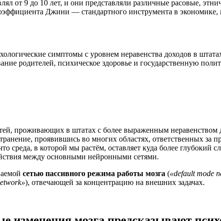
лял от 9 до 10 лет, и они представляли различные расовые, этн
коэффициента Джини — стандартного инструмента в экономике, 
хологические симптомы с уровнем неравенства доходов в штатах
вание родителей, психическое здоровье и государственную пол
детей, проживающих в штатах с более выраженным неравенством
транение, проявившись во многих областях, ответственных за 
что среда, в которой мы растём, оставляет куда более глубокий 
йствия между основными нейронными сетями.
ываемой
сетью пассивного режима работы мозга
(
«default mode 
network»
), отвечающей за концентрацию на внешних задачах.
ые изменения мозга предсказывают псих