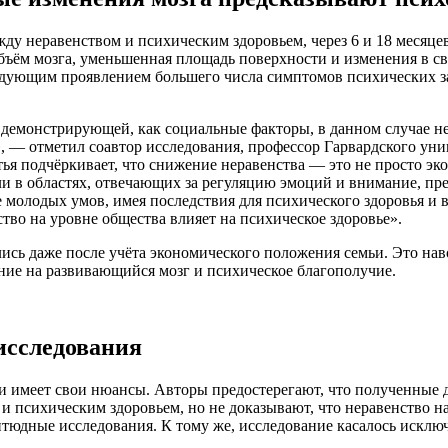
жду неравенством и психическим здоровьем, через 6 и 18 месяц
бъём мозга, уменьшенная площадь поверхности и изменения в с
едующим проявлением большего числа симптомов психических з
демонстрирующей, как социальные факторы, в данном случае нер
, — отметил соавтор исследования, профессор Гарвардского уни
тья подчёркивает, что снижение неравенства — это не просто э
и в областях, отвечающих за регуляцию эмоций и внимание, пре
 молодых умов, имея последствия для психического здоровья и в
тво на уровне общества влияет на психическое здоровье».
ись даже после учёта экономического положения семьи. Это нав
ние на развивающийся мозг и психическое благополучие.
исследования
и имеет свои нюансы. Авторы предостерегают, что полученные д
 и психическим здоровьем, но не доказывают, что неравенство 
тюдные исследования. К тому же, исследование касалось исключ