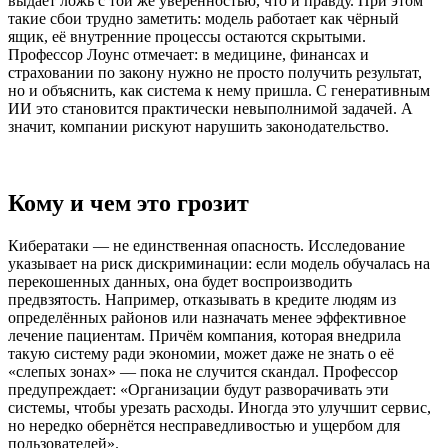
выдаёт ложь с той же уверенностью, что и правду. При этом
такие сбои трудно заметить: модель работает как чёрный
ящик, её внутренние процессы остаются скрытыми.
Профессор Лоунс отмечает: в медицине, финансах и
страховании по закону нужно не просто получить результат,
но и объяснить, как система к нему пришла. С генеративным
ИИ это становится практически невыполнимой задачей. А
значит, компании рискуют нарушить законодательство.
Кому и чем это грозит
Кибератаки — не единственная опасность. Исследование
указывает на риск дискриминации: если модель обучалась на
перекошенных данных, она будет воспроизводить
предвзятость. Например, отказывать в кредите людям из
определённых районов или назначать менее эффективное
лечение пациентам. Причём компания, которая внедрила
такую систему ради экономии, может даже не знать о её
«слепых зонах» — пока не случится скандал. Профессор
предупреждает: «Организации будут разворачивать эти
системы, чтобы урезать расходы. Иногда это улучшит сервис,
но нередко обернётся несправедливостью и ущербом для
пользователей».