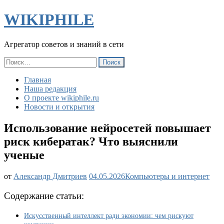
WIKIPHILE
Агрегатор советов и знаний в сети
Найти:
Главная
Наша редакция
О проекте wikiphile.ru
Новости и открытия
Использование нейросетей повышает
риск кибератак? Что выяснили
ученые
Использование
от
Александр Дмитриев
04.05.2026
Компьютеры и интернет
нейросетей
повышает
Содержание статьи:
риск
кибератак?
Искусственный интеллект ради экономии: чем рискуют
Что