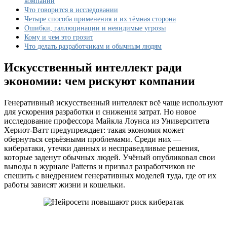
компании
выяснили
Что говорится в исследовании
ученые
Четыре способа применения и их тёмная сторона
Ошибки, галлюцинации и невидимые угрозы
Кому и чем это грозит
Что делать разработчикам и обычным людям
Искусственный интеллект ради
экономии: чем рискуют компании
Генеративный искусственный интеллект всё чаще используют
для ускорения разработки и снижения затрат. Но новое
исследование профессора Майкла Лоунса из Университета
Хериот-Ватт предупреждает: такая экономия может
обернуться серьёзными проблемами. Среди них —
кибератаки, утечки данных и несправедливые решения,
которые заденут обычных людей. Учёный опубликовал свои
выводы в журнале Patterns и призвал разработчиков не
спешить с внедрением генеративных моделей туда, где от их
работы зависят жизни и кошельки.