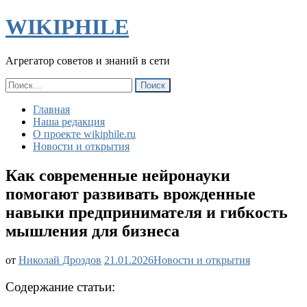
WIKIPHILE
Агрегатор советов и знаний в сети
Найти:
Главная
Наша редакция
О проекте wikiphile.ru
Новости и открытия
Как современные нейронауки
помогают развивать врожденные
навыки предпринимателя и гибкость
мышления для бизнеса
Как
от
Николай Дроздов
21.01.2026
Новости и открытия
современные
нейронауки
Содержание статьи:
помогают