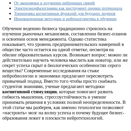
развивать
От экономики к изучению нейронных связей
врожденные
Электроэнцефалограмма как инструмент оценки потенциала
навыки
Тренировка когнитивных функций для будущих лидеров
предпринимателя
Инновационные методики и нейроалгоритмы в обучении
и
гибкость
Обучение ведению бизнеса традиционно строилось на
мышления
изучении рыночных механизмов, составлении бизнес-планов
для
и освоении основ менеджмента. Однако статистика
бизнеса
показывает, что уровень предпринимательских намерений в
обществе часто остается на одной отметке, несмотря на
обилие образовательных курсов. Возникает вопрос: можно ли
действительно научить человека мыслить как новатор, или же
секрет успеха скрыт в биологических особенностях серого
вещества? Современные исследования на стыке
нейробиологии и экономики предлагают пересмотреть
привычный подход. Вместо того чтобы просто снабжать
студентов знаниями, ученые предлагают методики
когнитивной стимуляции
, которые помогают развить
гибкость мышления, стрессоустойчивость и умение
принимать решения в условиях полной неопределенности. В
этой статье мы разберем, как именно технологии позволяют
«настроить» мозг на волну успеха и почему будущее бизнес-
образования лежит в плоскости нейротехнологий.