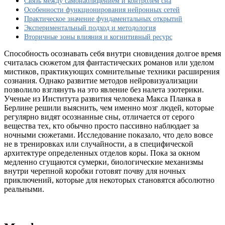
Связь между самонаблюдением и контролем сна
видеть
Особенности функционирования нейронных сетей
осознанные
Практическое значение фундаментальных открытий
сны?
Экспериментальный подход и методология
Исследование
Вторичные зоны влияния и когнитивный ресурс
нейробиологов
Способность осознавать себя внутри сновидения долгое время
считалась сюжетом для фантастических романов или уделом
мистиков, практикующих сомнительные техники расширения
сознания. Однако развитие методов нейровизуализации
позволило взглянуть на это явление без налета эзотерики.
Ученые из Института развития человека Макса Планка в
Берлине решили выяснить, чем именно мозг людей, которые
регулярно видят осознанные сны, отличается от серого
вещества тех, кто обычно просто пассивно наблюдает за
ночными сюжетами. Исследование показало, что дело вовсе
не в тренировках или случайности, а в специфической
архитектуре определенных отделов коры. Пока за окном
медленно сгущаются сумерки, биологические механизмы
внутри черепной коробки готовят почву для ночных
приключений, которые для некоторых становятся абсолютно
реальными.