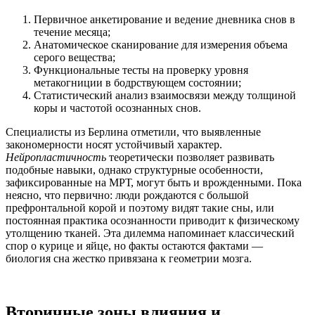
Первичное анкетирование и ведение дневника снов в
течение месяца;
Анатомическое сканирование для измерения объема
серого вещества;
Функциональные тесты на проверку уровня
метакогниции в бодрствующем состоянии;
Статистический анализ взаимосвязи между толщиной
коры и частотой осознанных снов.
Специалисты из Берлина отметили, что выявленные
закономерности носят устойчивый характер.
Нейропластичность
теоретически позволяет развивать
подобные навыки, однако структурные особенности,
зафиксированные на МРТ, могут быть и врожденными. Пока
неясно, что первично: люди рождаются с большой
префронтальной корой и поэтому видят такие сны, или
постоянная практика осознанности приводит к физическому
утолщению тканей. Эта дилемма напоминает классический
спор о курице и яйце, но факты остаются фактами —
биология сна жестко привязана к геометрии мозга.
Вторичные зоны влияния и